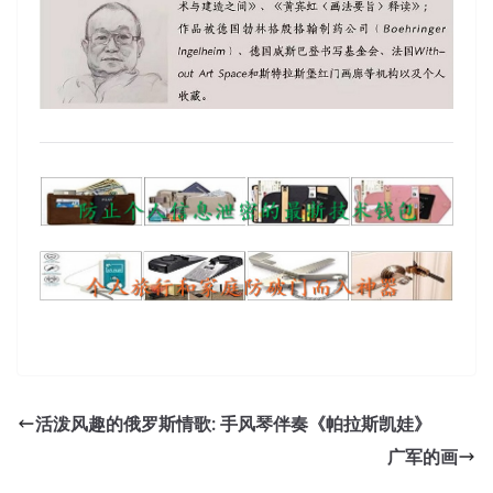
活泼风趣的俄罗斯情歌: 手风琴伴奏《帕拉斯凯娃》
广军的画