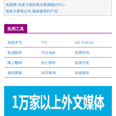
闲派网-加拿大易经风水预测顾问中心
加拿大赛智公司-脑保健系列产品
五星国艺拍卖及评估公司
国际注册执业营养师公会
实用工具
爱德华连锁酒店万锦分店
爱德华连锁酒店万锦分店
加国天气
TTC
GO Transit
健健宝公司
二十一世纪美联地产公司
机场航班
今日油价
世界时间
全球趋势移民留学
网上翻译
外汇牌价
彩票开奖
盛达资本
正点印艺设计
测试网速
农历查询
在线拼音