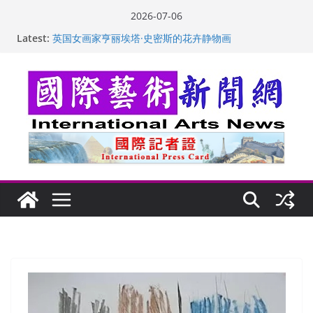
Skip
2026-07-06
to
Latest:
“梵心”归处：一场展览 连着攀枝花的千里乡愁
content
英国女画家亨丽埃塔·史密斯的花卉静物画
美国加州正式设立“李小龙日” 成首位获州级纪念日华裔
美国人
玛丽安娜·卡拉切娃的绘画：幽默和难以言喻的快乐
苏方 ：“字”得其乐