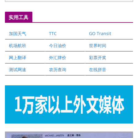
五星国艺拍卖及评估公司
国际注册执业营养师公会
实用工具
爱德华连锁酒店万锦分店
爱德华连锁酒店万锦分店
加国天气
TTC
GO Transit
健健宝公司
二十一世纪美联地产公司
机场航班
今日油价
世界时间
全球趋势移民留学
网上翻译
外汇牌价
彩票开奖
盛达资本
正点印艺设计
测试网速
农历查询
在线拼音