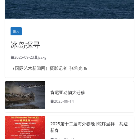
图片
冰岛探寻
2025-09-23
jzzxg
（国际艺术新闻网）摄影记者 张希光 &
肯尼亚动物大迁移
2025-09-14
2025第十二届海外春晚|蛇序呈祥，共迎
新春