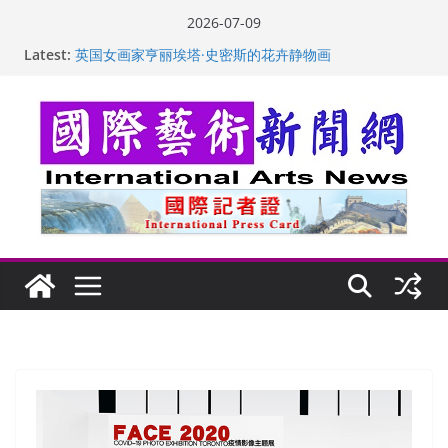
Skip
2026-07-09
to
“梵心”归处：一场展览 连着攀枝花的千里乡愁
Latest:
content
英国女画家亨丽埃塔·史密斯的花卉静物画
美国加州正式设立“李小龙日” 成首位获州级纪念日华裔
美国人
玛丽安娜·卡拉切娃的绘画：幽默和难以言喻的快乐
苏方 ：“字”得其乐