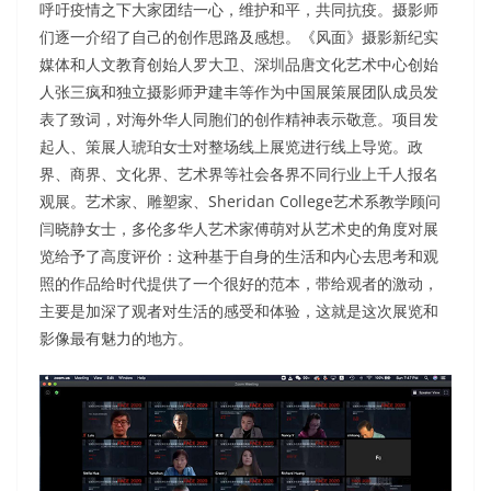
呼吁疫情之下大家团结一心，维护和平，共同抗疫。摄影师
们逐一介绍了自己的创作思路及感想。《风面》摄影新纪实
媒体和人文教育创始人罗大卫、深圳品唐文化艺术中心创始
人张三疯和独立摄影师尹建丰等作为中国展策展团队成员发
表了致词，对海外华人同胞们的创作精神表示敬意。项目发
起人、策展人琥珀女士对整场线上展览进行线上导览。政
界、商界、文化界、艺术界等社会各界不同行业上千人报名
观展。艺术家、雕塑家、Sheridan College艺术系教学顾问
闫晓静女士，多伦多华人艺术家傅萌对从艺术史的角度对展
览给予了高度评价：这种基于自身的生活和内心去思考和观
照的作品给时代提供了一个很好的范本，带给观者的激动，
主要是加深了观者对生活的感受和体验，这就是这次展览和
影像最有魅力的地方。