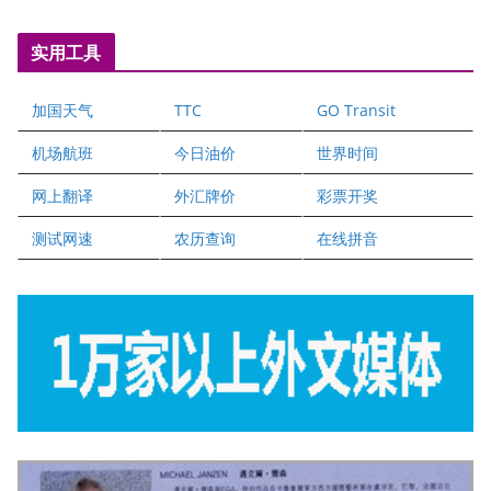
五星国艺拍卖及评估公司
国际注册执业营养师公会
实用工具
爱德华连锁酒店万锦分店
爱德华连锁酒店万锦分店
加国天气
TTC
GO Transit
健健宝公司
二十一世纪美联地产公司
机场航班
今日油价
世界时间
全球趋势移民留学
网上翻译
外汇牌价
彩票开奖
盛达资本
正点印艺设计
测试网速
农历查询
在线拼音