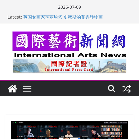
Skip
2026-07-09
to
Latest:
“梵心”归处：一场展览 连着攀枝花的千里乡愁
content
英国女画家亨丽埃塔·史密斯的花卉静物画
美国加州正式设立“李小龙日” 成首位获州级纪念日华裔
美国人
玛丽安娜·卡拉切娃的绘画：幽默和难以言喻的快乐
苏方 ：“字”得其乐