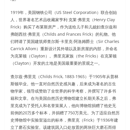
1919年，美国钢铁公司（US Steel Corporation）联合创始
人，世界著名艺术品收藏家亨利·克莱·弗里克（Henry Clay
Frick）购买了布莱斯房产，作为送给儿子和儿媳妇查尔兹和
弗朗西丝·弗里克（Childs and Frances Frick）的礼物。他
们聘请了英国建筑师查尔斯·卡里克·阿洛姆爵士（Sir Charles
Carrick Allom）重新设计其外墙以及新房屋的内部，并命名
为克莱顿（Clayton）。弗里克家族（the Fricks）在克莱顿
（Clayton）开发的土地是美国最重要的景观之一。
查尔兹·弗里克（Childs Frick, 1883-1965）于1905年从普林
斯顿毕业。他一直对自然历史感兴趣，后来成为著名的古生
物学家，领导或赞助了全世界的科学考察，并撰写了许多书
籍和文章。在与美国自然历史博物馆建立长期关系之后，弗
里克成为了受托人和名誉策展人，他向博物馆捐赠了他史无
前例的20万多个标本，并捐赠了750万美元。为了适应自然历
史博物馆中实验室溢出的标本，弗里克（Frick）于1936年建
立了磨石实验室。该建筑因入口处放置的两块巨大磨石而得