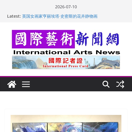
Skip
2026-07-10
to
Latest:
“梵心”归处：一场展览 连着攀枝花的千里乡愁
content
英国女画家亨丽埃塔·史密斯的花卉静物画
美国加州正式设立“李小龙日” 成首位获州级纪念日华裔
美国人
玛丽安娜·卡拉切娃的绘画：幽默和难以言喻的快乐
苏方 ：“字”得其乐