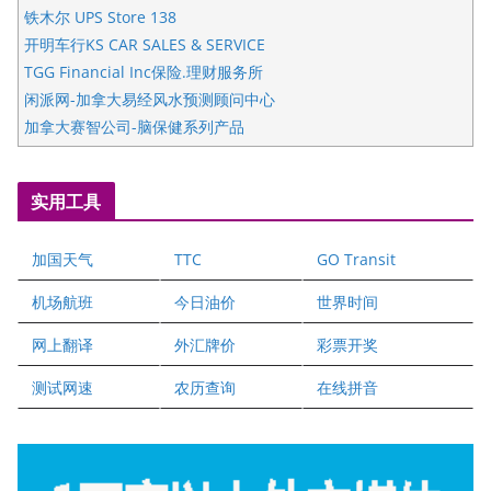
铁木尔 UPS Store 138
开明车行KS CAR SALES & SERVICE
TGG Financial Inc保险.理财服务所
闲派网-加拿大易经风水预测顾问中心
加拿大赛智公司-脑保健系列产品
五星国艺拍卖及评估公司
国际注册执业营养师公会
实用工具
爱德华连锁酒店万锦分店
爱德华连锁酒店万锦分店
加国天气
TTC
GO Transit
健健宝公司
二十一世纪美联地产公司
机场航班
今日油价
世界时间
全球趋势移民留学
网上翻译
外汇牌价
彩票开奖
盛达资本
正点印艺设计
测试网速
农历查询
在线拼音