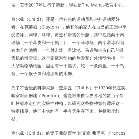
名。它于2017年进行了翻新，现在是The Manes教育中心。
查尔兹（Childs）还是一位狂热的运动员和户外运动爱好
者。在克莱顿（Clayton），他和他的家人在自己的庄园中享
受游泳、网球、马球、黄金和滑雪的乐趣，其中包括两个网
球场（一个草皮和一个黏土）、一个马球场、两个滑冰和划
独木舟的池塘、一个射击场、游泳池、马道和带有自己的造
雪机的滑雪场。这个家庭对动物的热爱和户外活动包括一个
大型动物动物园，里面有一个熊坑、蛇、一条鳄鱼、一个鸟
舍、一个猴子屋和池塘里的水獭。
为了符合他的科学兴趣，查尔兹（Childs）于1920年代在实
验室对面创建了Pinetum。这是对来自世界各地的数百个针
叶树标本进行的实验性种植，以研究这些物种如何适应这一
特定纬度。他们中大约有一半今天生存下来，包括海岸红
杉。
查尔兹（Childs）的妻子弗朗西丝·迪克森·弗里克（Frances