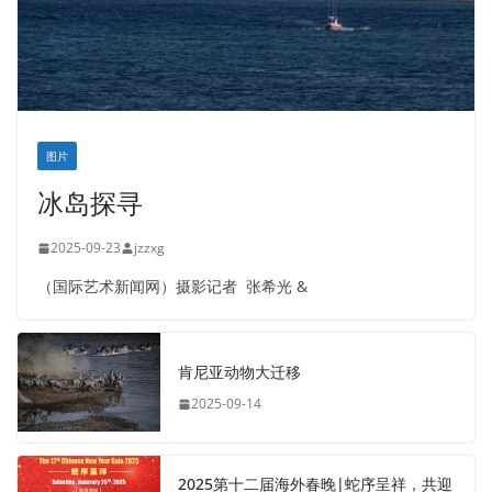
图片
冰岛探寻
2025-09-23
jzzxg
（国际艺术新闻网）摄影记者 张希光 &
肯尼亚动物大迁移
2025-09-14
2025第十二届海外春晚|蛇序呈祥，共迎