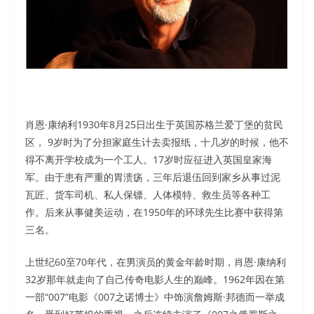
肖恩·康纳利1930年8月25日出生于英国苏格兰爱丁堡的贫民
区， 9岁时为了分担家庭生计去卖报纸，十几岁的时候，他不
得不离开学校成为一个工人。17岁时应征进入英国皇家海
军。由于患有严重的胃溃疡，三年后退伍回到家乡从事过泥
瓦匠、货车司机、私人保镖、人体模特、救生员等各种工
作。后来从事健美运动，在1950年的环球先生比赛中获得第
三名。
上世纪60至70年代，在男演员的黄金年龄时期，肖恩·康纳利
32岁那年就走向了自己传奇电影人生的巅峰。1962年因在第
一部“007”电影《007之诺博士》中饰演詹姆斯·邦德而一举成