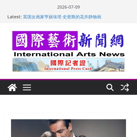
Skip
2026-07-09
to
“梵心”归处：一场展览 连着攀枝花的千里乡愁
Latest:
content
英国女画家亨丽埃塔·史密斯的花卉静物画
美国加州正式设立“李小龙日” 成首位获州级纪念日华裔
美国人
玛丽安娜·卡拉切娃的绘画：幽默和难以言喻的快乐
苏方 ：“字”得其乐