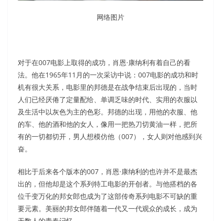
网络图片
对于在007电影上取得的成功，肖恩·康纳利有着自己的看
法。他在1965年11月的一次采访中说：007电影的成功和时
机有很大关系，电影里的邦德是在战争结束后出现的，当时
人们已经厌倦了定量配给、单调乏味的时代、实用的衣服以
及生活中以灰色为主的色彩。邦德的出现，用他的衣服、他
的车、他的酒和他的女人，像用一把热刀切黄油一样，把所
有的一切都切开，男人想模仿他（007），女人则对他感到兴
奋。
相比于后来各个版本的007，肖恩·康纳利的也许并不是最杰
出的，但他却是这个系列特工电影的开创者。与他搭档的各
位千变万化的邦女郎也成为了这部传奇系列电影不可缺的重
要元素。美丽的邦女郎伴随着一代又一代观众的成长，成为
无数人的青春记忆。