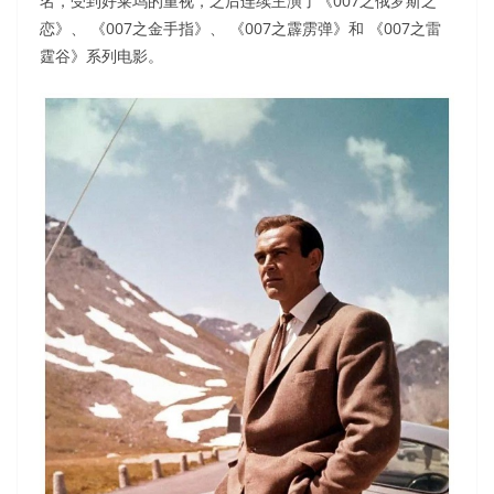
名，受到好莱坞的重视，之后连续主演了《007之俄罗斯之
恋》、 《007之金手指》、 《007之霹雳弹》和 《007之雷
霆谷》系列电影。