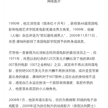
网络图片
1990年，他主演凭借《猎杀红十月号》，获得第44届英国电
影和电视艺术学院奖电影奖最佳男主角奖。1999年，他被
《人物》杂志评选为“世纪最性感男人”， 2005年11月11日，
肖恩·康纳利获得了美国电影学院授予的终身成就奖。
尽管他一直被视为出演标志性间谍电影的最佳演员之一，但
1971年，肖恩以创纪录的125万美元片酬出演了他的第6部
007系列电影《007之金刚钻》之后，就宣布不再出演间谍电
影，曾拒绝500万美元天价片酬不再扮演邦德。或许是贫苦家
庭出身的缘故，康纳利对于007那种上流社会的身份很不适
应，感觉自己永远在扮演一个面部表情僵硬、装腔作势的
人，他更喜欢底层的小人物角色。
2008年1月，他宣布退出影坛，但仍为詹姆斯·邦德的电子游
戏配音，2009年还为担任制片的动画影片《兽医比利爵士》