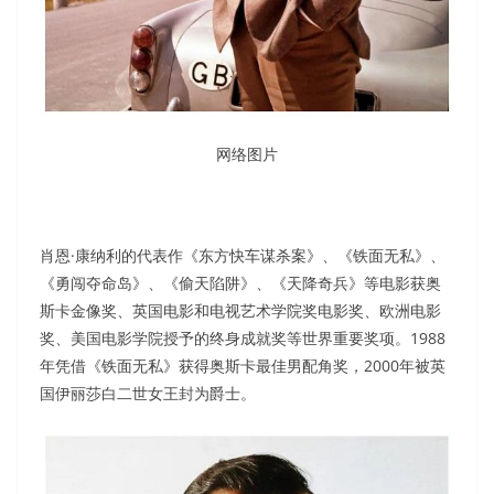
网络图片
肖恩·康纳利的代表作《东方快车谋杀案》、《铁面无私》、
《勇闯夺命岛》、《偷天陷阱》、《天降奇兵》等电影获奥
斯卡金像奖、英国电影和电视艺术学院奖电影奖、欧洲电影
奖、美国电影学院授予的终身成就奖等世界重要奖项。1988
年凭借《铁面无私》获得奥斯卡最佳男配角奖，2000年被英
国伊丽莎白二世女王封为爵士。