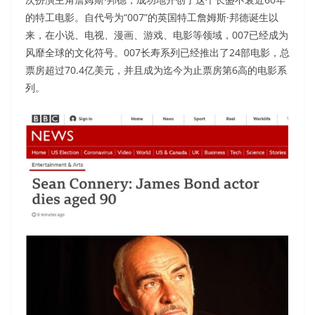
的特工电影。自代号为“007”的英国特工詹姆斯·邦德诞生以
来，在小说、电视、漫画、游戏、电影等领域，007已经成为
风靡全球的文化符号。007长寿系列已经推出了24部电影，总
票房超过70.4亿美元，并且成为迄今为止票房第6高的电影系
列。