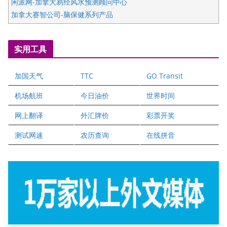
闲派网-加拿大易经风水预测顾问中心
加拿大赛智公司-脑保健系列产品
五星国艺拍卖及评估公司
国际注册执业营养师公会
实用工具
爱德华连锁酒店万锦分店
爱德华连锁酒店万锦分店
加国天气
TTC
GO Transit
健健宝公司
二十一世纪美联地产公司
机场航班
今日油价
世界时间
全球趋势移民留学
网上翻译
外汇牌价
彩票开奖
盛达资本
正点印艺设计
测试网速
农历查询
在线拼音