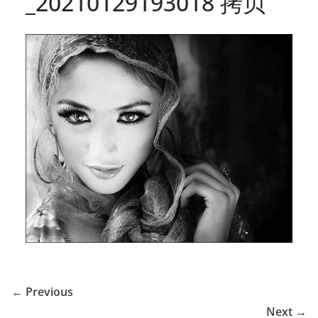
_20210129193018 拷贝
← Previous
Next →