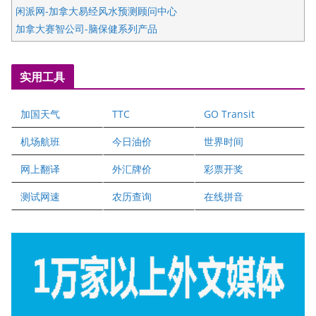
闲派网-加拿大易经风水预测顾问中心
加拿大赛智公司-脑保健系列产品
五星国艺拍卖及评估公司
国际注册执业营养师公会
实用工具
爱德华连锁酒店万锦分店
爱德华连锁酒店万锦分店
加国天气
TTC
GO Transit
健健宝公司
二十一世纪美联地产公司
机场航班
今日油价
世界时间
全球趋势移民留学
网上翻译
外汇牌价
彩票开奖
盛达资本
正点印艺设计
测试网速
农历查询
在线拼音