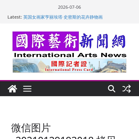
Skip
2026-07-06
to
Latest:
英国女画家亨丽埃塔·史密斯的花卉静物画
content
美国加州正式设立“李小龙日” 成首位获州级纪念日华裔
美国人
玛丽安娜·卡拉切娃的绘画：幽默和难以言喻的快乐
苏方 ：“字”得其乐
“梵心”归处：一场展览 连着攀枝花的千里乡愁
微信图片