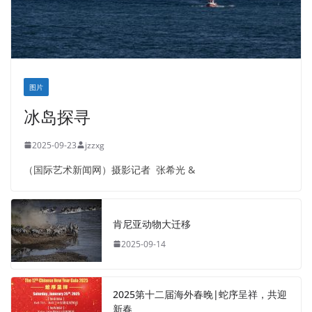
图片
冰岛探寻
2025-09-23
jzzxg
（国际艺术新闻网）摄影记者 张希光 &
肯尼亚动物大迁移
2025-09-14
2025第十二届海外春晚|蛇序呈祥，共迎
新春