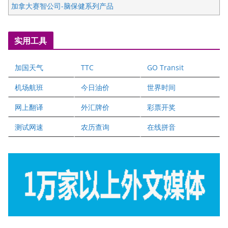
加拿大赛智公司-脑保健系列产品
五星国艺拍卖及评估公司
国际注册执业营养师公会
实用工具
爱德华连锁酒店万锦分店
爱德华连锁酒店万锦分店
加国天气
TTC
GO Transit
健健宝公司
二十一世纪美联地产公司
机场航班
今日油价
世界时间
全球趋势移民留学
网上翻译
外汇牌价
彩票开奖
盛达资本
正点印艺设计
测试网速
农历查询
在线拼音