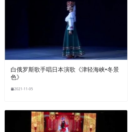
白俄罗斯歌手唱日本演歌《津轻海峡•冬景
色》
2021-11-05