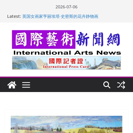
Skip
2026-07-06
to
Latest:
英国女画家亨丽埃塔·史密斯的花卉静物画
content
美国加州正式设立“李小龙日” 成首位获州级纪念日华裔
美国人
玛丽安娜·卡拉切娃的绘画：幽默和难以言喻的快乐
苏方 ：“字”得其乐
“梵心”归处：一场展览 连着攀枝花的千里乡愁