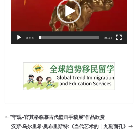
放
器
00:00
04:41
“守观–官其格临摹古代壁画手稿展”作品欣赏
汉斯·乌尔里希·奥布里斯特:《当代艺术的十九副面孔》