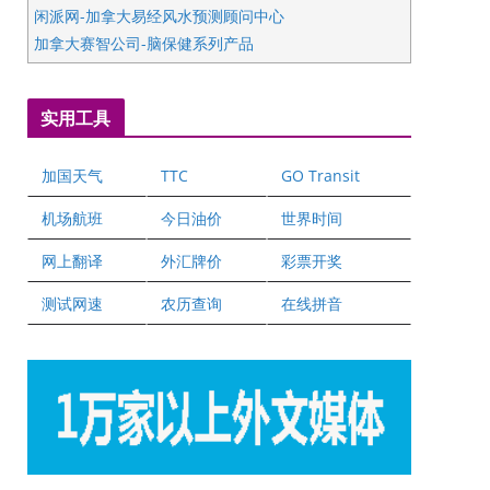
闲派网-加拿大易经风水预测顾问中心
加拿大赛智公司-脑保健系列产品
五星国艺拍卖及评估公司
国际注册执业营养师公会
实用工具
爱德华连锁酒店万锦分店
爱德华连锁酒店万锦分店
加国天气
TTC
GO Transit
健健宝公司
二十一世纪美联地产公司
机场航班
今日油价
世界时间
全球趋势移民留学
网上翻译
外汇牌价
彩票开奖
盛达资本
正点印艺设计
测试网速
农历查询
在线拼音