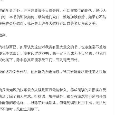
究的学者之外，并不需要每个人都去读。生活在繁忙的现代，很少人
们对一本书的评价如何，纵然他们众口一致地加以称赞，如果它不能
评家也会犯错误，批评史上许多大错往往出自著名批评家之手。
裁判。
的相似而已。如果认为这些对我具有重大意义的书，也该丝毫不差地
使我更觉富足，没有读过这些书，我一定不会成为今天的我，但我们
就此搁下，除非你真正能享受它们，否则毫无用处。
类的各种文学作品。他只能为乐趣而读，试问谁能要求那使某人快乐
为只有知识的快乐最令人满足而且最能持久。养成阅读的习惯实在受
满足；除了独人牌戏、打棋谱、填字谜外，很少有游戏能不需同伴而
作能像阅读这样——只除了针线活儿，但缝纫编织只用手指，无法约
得不做时，又能立刻放下。