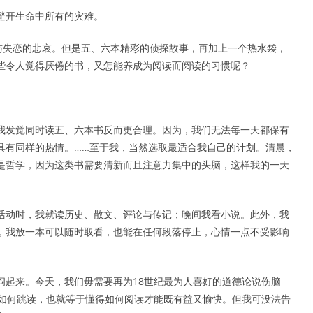
避开生命中所有的灾难。
与失恋的悲哀。但是五、六本精彩的侦探故事，再加上一个热水袋，
些令人觉得厌倦的书，又怎能养成为阅读而阅读的习惯呢？
我发觉同时读五、六本书反而更合理。因为，我们无法每一天都保有
具有同样的热情。……至于我，当然选取最适合我自己的计划。清晨，
是哲学，因为这类书需要清新而且注意力集中的头脑，这样我的一天
活动时，我就读历史、散文、评论与传记；晚间我看小说。此外，我
，我放一本可以随时取看，也能在任何段落停止，心情一点不受影响
闷起来。今天，我们毋需要再为18世纪最为人喜好的道德论说伤脑
得如何跳读，也就等于懂得如何阅读才能既有益又愉快。但我可没法告