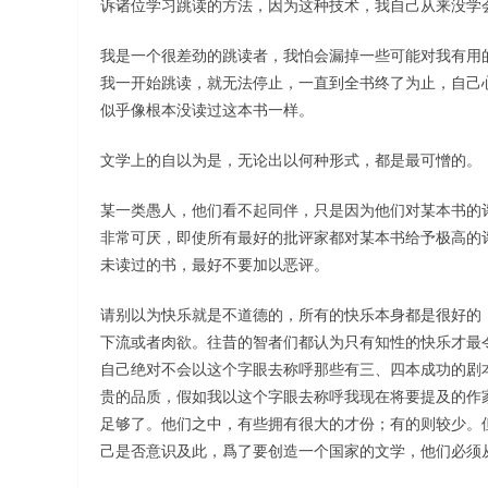
诉诸位学习跳读的方法，因为这种技术，我自己从来没学
我是一个很差劲的跳读者，我怕会漏掉一些可能对我有用
我一开始跳读，就无法停止，一直到全书终了为止，自己
似乎像根本没读过这本书一样。
文学上的自以为是，无论出以何种形式，都是最可憎的。
某一类愚人，他们看不起同伴，只是因为他们对某本书的
非常可厌，即使所有最好的批评家都对某本书给予极高的
未读过的书，最好不要加以恶评。
请别以为快乐就是不道德的，所有的快乐本身都是很好的
下流或者肉欲。往昔的智者们都认为只有知性的快乐才最令
自己绝对不会以这个字眼去称呼那些有三、四本成功的剧
贵的品质，假如我以这个字眼去称呼我现在将要提及的作
足够了。他们之中，有些拥有很大的才份；有的则较少。
己是否意识及此，爲了要创造一个国家的文学，他们必须