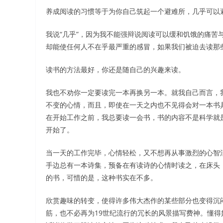
养成阅读的习惯等于为你自己筑起一个避难所，几乎可以
我说“几乎”，因为我不能强辩说阅读可以缓和饥饿的痛苦
却能使任何人不在乎最严重的感冒，如果我们被迫去读那
读书的方法最好，你还是随自己的兴趣来读。
我也不劝你一定要读完一本再换另一本。就我自己而言，
不变的心情，而且，即使在一天之内也不见得会对一本书
在开始工作之前，我总要读一会书，书的内容不是科学就
开始了。
当一天的工作完毕，心情轻松，又不想再从事激烈的心智
手边总有一本诗集，预备在有读诗的心情时读之，在床头
的书，可惜的是，这种书实在不多。
欣赏趣味的转变，使得许多伟大杰作的某些部分也变得沉
筋，也不必再为19世纪流行的冗长的风景描写费神。懂