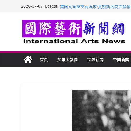
Skip
Latest:
“梵心”归处：一场展览 连着攀枝花的千
2026-07-07
to
英国女画家亨丽埃塔·史密斯的花卉静物
美国加州正式设立“李小龙日” 成首位
content
玛丽安娜·卡拉切娃的绘画：幽默和难
苏方 ：“字”得其乐
首页
加拿大新闻
世界新闻
中国新闻