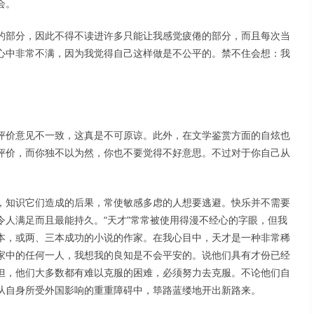
会。
的部分，因此不得不读进许多只能让我感觉疲倦的部分，而且每次当
心中非常不满，因为我觉得自己这样做是不公平的。禁不住会想：我
评价意见不一致，这真是不可原谅。此外，在文学鉴赏方面的自炫也
评价，而你独不以为然，你也不要觉得不好意思。不过对于你自己从
，知识它们造成的后果，常使敏感多虑的人想要逃避。快乐并不需要
人满足而且最能持久。“天才”常常被使用得漫不经心的字眼，但我
本，或两、三本成功的小说的作家。在我心目中，天才是一种非常稀
家中的任何一人，我想我的良知是不会平安的。说他们具有才份已经
但，他们大多数都有难以克服的困难，必须努力去克服。不论他们自
从自身所受外国影响的重重障碍中，筚路蓝缕地开出新路来。