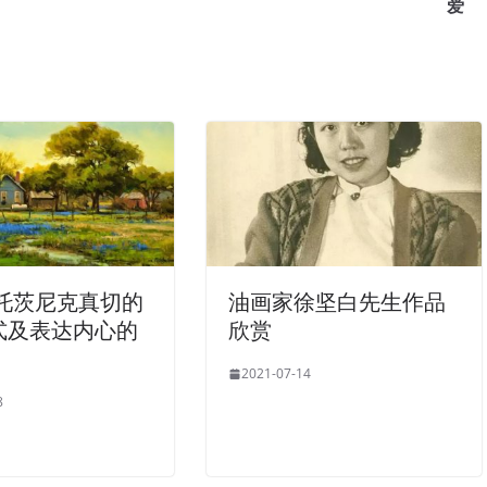
爱
波托茨尼克真切的
油画家徐坚白先生作品
式及表达内心的
欣赏
2021-07-14
8