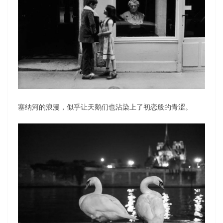
塞纳河的浪漫，似乎让天鹅们也沾染上了初恋般的青涩。