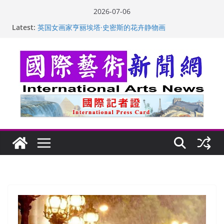
Skip
2026-07-06
to
Latest:
“梵心”归处：一场展览 连着攀枝花的千里乡愁
content
英国女画家亨丽埃塔·史密斯的花卉静物画
美国加州正式设立“李小龙日” 成首位获州级纪念日华裔
美国人
玛丽安娜·卡拉切娃的绘画：幽默和难以言喻的快乐
苏方 ：“字”得其乐