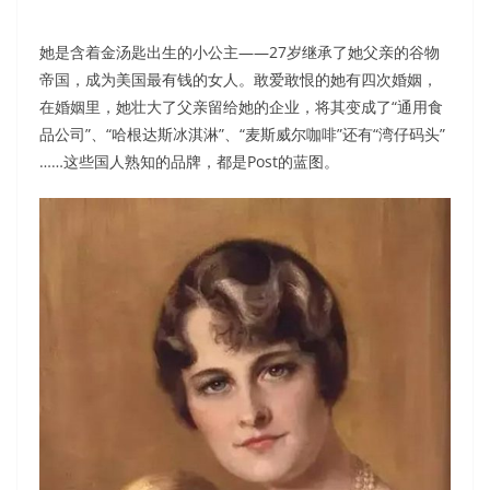
她是含着金汤匙出生的小公主——27岁继承了她父亲的谷物
帝国，成为美国最有钱的女人。敢爱敢恨的她有四次婚姻，
在婚姻里，她壮大了父亲留给她的企业，将其变成了“通用食
品公司”、“哈根达斯冰淇淋”、“麦斯威尔咖啡”还有“湾仔码头”
……这些国人熟知的品牌，都是Post的蓝图。