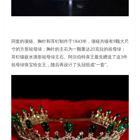
同套的项链、胸针和耳钉制作于1843年，项链共镶有9颗大尺
寸的方形祖母绿；胸针的主石为一颗重达20克拉的祖母绿；
耳钉镶嵌水滴形祖母绿主石。阿尔伯特亲王最先赠送了这3件
祖母绿珠宝给女王，随后再设计了头冠组成“一套”。