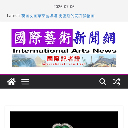
Skip
2026-07-06
to
Latest:
“梵心”归处：一场展览 连着攀枝花的千里乡愁
content
英国女画家亨丽埃塔·史密斯的花卉静物画
美国加州正式设立“李小龙日” 成首位获州级纪念日华裔
美国人
玛丽安娜·卡拉切娃的绘画：幽默和难以言喻的快乐
苏方 ：“字”得其乐