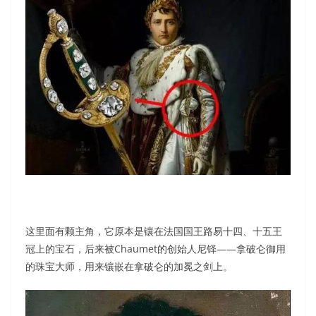
这里面有颗主角，它原本是镶在法国国王路易十四、十五王
冠上的宝石，后来被Chaumet的创始人尼铎——拿破仑御用
的珠宝大师，用来镶嵌在拿破仑的加冕之剑上。