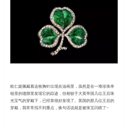
欧仁妮佩戴着这枚胸针出现在油画里，虽然是在一堆珍珠串
链里的缝隙里发现它的踪迹，但相较于大英帝国几位王后珠
光宝气的穿戴下，已经算很好发现了。英国的那几位王后的
穿戴，我常常找不到重点，换句话说就是被珠宝闪瞎了~