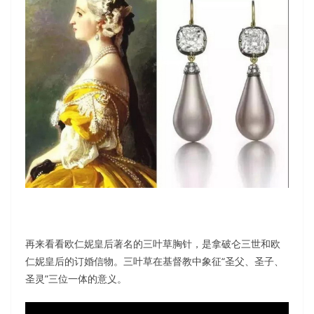
再来看看欧仁妮皇后著名的三叶草胸针，是拿破仑三世和欧
仁妮皇后的订婚信物。三叶草在基督教中象征“圣父、圣子、
圣灵”三位一体的意义。