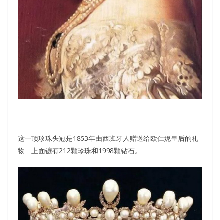
这一顶珍珠头冠是1853年由西班牙人赠送给欧仁妮皇后的礼
物，上面镶有212颗珍珠和1998颗钻石。