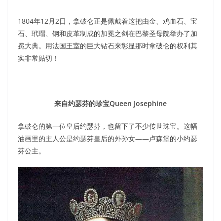
1804年12月2日，拿破仑正是佩戴着这把由金、鸡血石、宝
石、玳瑁、钢和皮革制成的加冕之剑在巴黎圣母院举办了加
冕大典。用法国王室的巨大钻石来彰显那时拿破仑的权利其
实非常贴切！
来自约瑟芬的珍宝Queen Josephine
拿破仑的第一位皇后约瑟芬，也留下了不少传世珠宝。这幅
油画里的主人公是约瑟芬皇后的外孙女——卢森堡的小约瑟
芬公主。