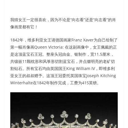
我猜女王一定很喜欢，因为不论是“向右看”还是“向左看”的肖
像画里都有它！
1842年，维多利亚女王请德国画家Franz Xaver为自己绘制了
第一幅肖像画Queen Victoria: 在这副画像中，女王佩戴的正
是这顶蓝宝石王冠。整座头冠由金、银制作，宽11.5厘米，
共镶嵌11颗枕形和风筝形切割蓝宝石，并点缀明亮的老矿切
割钻石。所有宝石均由英国国王King William IV，即维多利
亚女王的叔叔赠予。这顶王冠委托英国珠宝Joseph Kitching
Winterhalte在1842年制作完成，工费为415英镑。