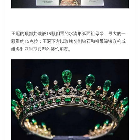
王冠的顶部共镶嵌19颗倒置的水滴形弧面祖母绿，最大的一
颗重约15克拉；王冠下方以玫瑰切割钻石和祖母绿镶嵌构成
维多利亚时期典型的装饰图案。