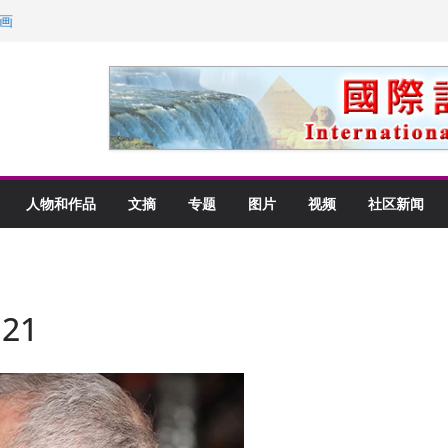
画
获州级纪念日华裔美国人
以言喻的快乐
里乡愁
人物和作品
文摘
专题
图片
视频
社区新闻
21