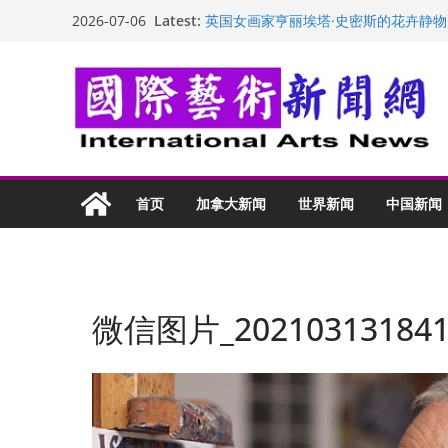
Skip
Latest:
英国女画家亨丽埃塔·史密斯的花卉静物
2026-07-06
to
美国加州正式设立“李小龙日” 成首位
玛丽安娜·卡拉切娃的绘画：幽默和难
content
苏方 ：“字”得其乐
“梵心”归处：一场展览 连着攀枝花的千
首页
加拿大新闻
世界新闻
中国新闻
微信图片_202103131841