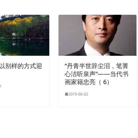
 以别样的方式迎
“丹青半世辞尘泪，笔菁
心洁听泉声”——当代书
画家籍忠亮（ 6）
0
2019-06-02