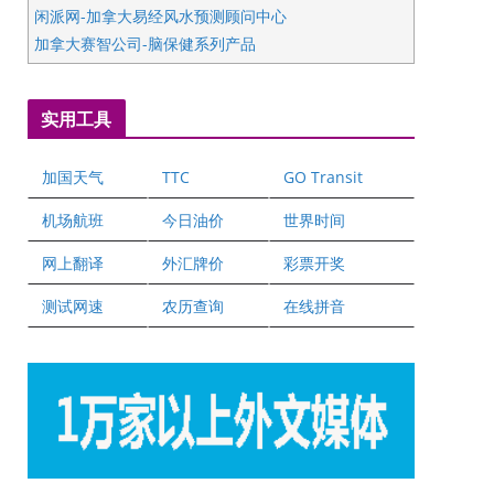
闲派网-加拿大易经风水预测顾问中心
加拿大赛智公司-脑保健系列产品
五星国艺拍卖及评估公司
国际注册执业营养师公会
实用工具
爱德华连锁酒店万锦分店
爱德华连锁酒店万锦分店
加国天气
TTC
GO Transit
健健宝公司
二十一世纪美联地产公司
机场航班
今日油价
世界时间
全球趋势移民留学
网上翻译
外汇牌价
彩票开奖
盛达资本
正点印艺设计
测试网速
农历查询
在线拼音