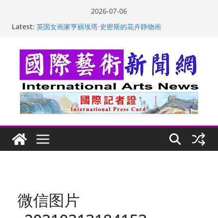
Skip
2026-07-06
to
“梵心”归处：一场展览 连着攀枝花的千里乡愁
Latest:
content
英国女画家亨丽埃塔·史密斯的花卉静物画
美国加州正式设立“李小龙日” 成首位获州级纪念日华裔
美国人
玛丽安娜·卡拉切娃的绘画：幽默和难以言喻的快乐
苏方 ：“字”得其乐
微信图片