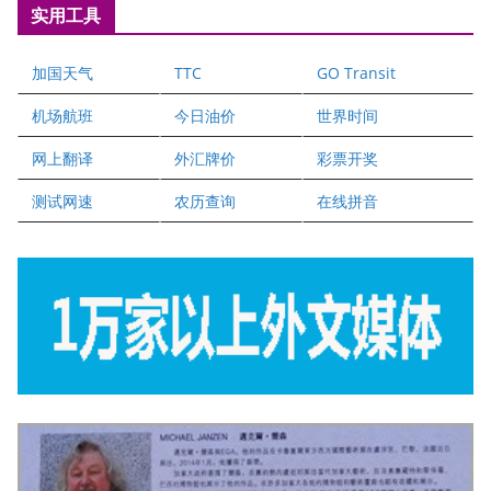
实用工具
爱德华连锁酒店万锦分店
爱德华连锁酒店万锦分店
加国天气
TTC
GO Transit
健健宝公司
二十一世纪美联地产公司
机场航班
今日油价
世界时间
全球趋势移民留学
网上翻译
外汇牌价
彩票开奖
盛达资本
正点印艺设计
测试网速
农历查询
在线拼音