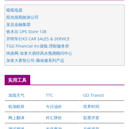
呱呱电器
阳光假期旅游公司
皇后金融集团
铁木尔 UPS Store 138
开明车行KS CAR SALES & SERVICE
TGG Financial Inc保险.理财服务所
闲派网-加拿大易经风水预测顾问中心
加拿大赛智公司-脑保健系列产品
五星国艺拍卖及评估公司
国际注册执业营养师公会
实用工具
爱德华连锁酒店万锦分店
爱德华连锁酒店万锦分店
加国天气
TTC
GO Transit
健健宝公司
二十一世纪美联地产公司
机场航班
今日油价
世界时间
全球趋势移民留学
网上翻译
外汇牌价
彩票开奖
盛达资本
正点印艺设计
测试网速
农历查询
在线拼音