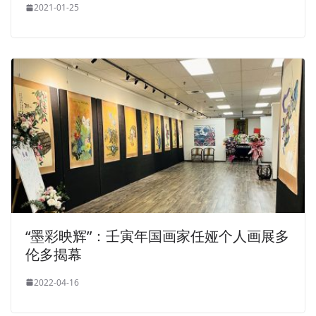
2021-01-25
“墨彩映辉”：壬寅年国画家任娅个人画展多
伦多揭幕
2022-04-16