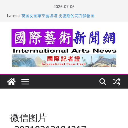
Skip
2026-07-06
“梵心”归处：一场展览 连着攀枝花的千里乡愁
to
Latest:
英国女画家亨丽埃塔·史密斯的花卉静物画
content
美国加州正式设立“李小龙日” 成首位获州级纪念日华裔
美国人
玛丽安娜·卡拉切娃的绘画：幽默和难以言喻的快乐
苏方 ：“字”得其乐
微信图片