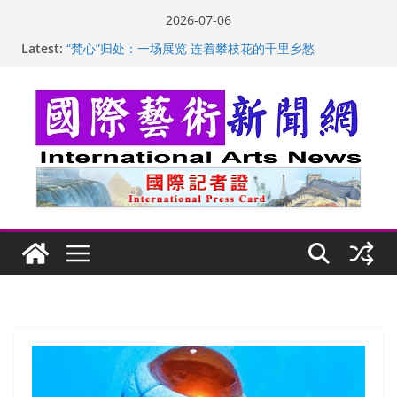
Skip
2026-07-06
to
苏方 ：“字”得其乐
Latest:
content
“梵心”归处：一场展览 连着攀枝花的千里乡愁
英国女画家亨丽埃塔·史密斯的花卉静物画
美国加州正式设立“李小龙日” 成首位获州级纪念日华裔
美国人
玛丽安娜·卡拉切娃的绘画：幽默和难以言喻的快乐