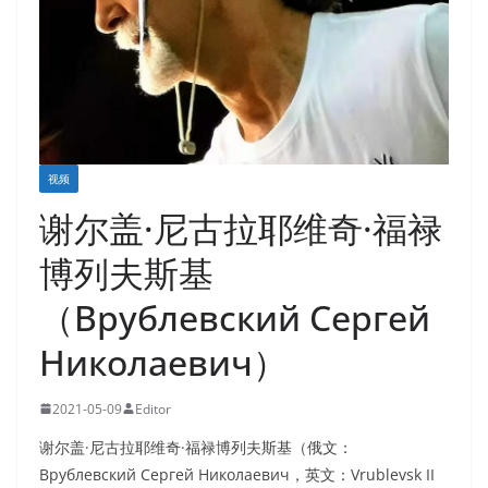
视频
谢尔盖·尼古拉耶维奇·福禄
博列夫斯基
（Врублевский Сергей
Николаевич）
2021-05-09
Editor
谢尔盖·尼古拉耶维奇·福禄博列夫斯基（俄文：
Врублевский Сергей Николаевич，英文：Vrublevsk II