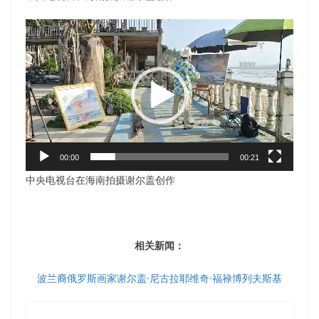
视
频
播
放
器
00:00
00:21
中央电视台在海南拍摄谢尔盖创作
相关新闻：
波兰裔俄罗斯画家谢尔盖·尼古拉耶维奇·福禄博列夫斯基