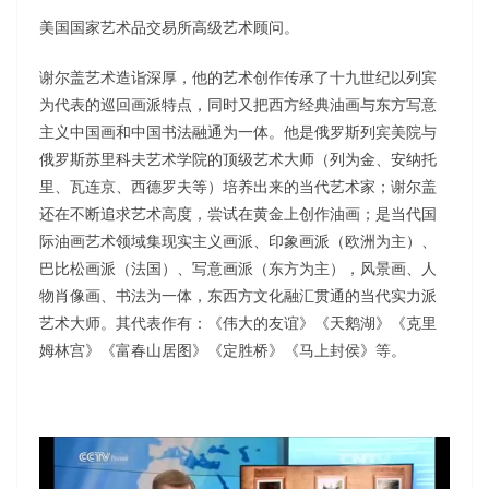
美国国家艺术品交易所高级艺术顾问。
谢尔盖艺术造诣深厚，他的艺术创作传承了十九世纪以列宾
为代表的巡回画派特点，同时又把西方经典油画与东方写意
主义中国画和中国书法融通为一体。他是俄罗斯列宾美院与
俄罗斯苏里科夫艺术学院的顶级艺术大师（列为金、安纳托
里、瓦连京、西德罗夫等）培养出来的当代艺术家；谢尔盖
还在不断追求艺术高度，尝试在黄金上创作油画；是当代国
际油画艺术领域集现实主义画派、印象画派（欧洲为主）、
巴比松画派（法国）、写意画派（东方为主），风景画、人
物肖像画、书法为一体，东西方文化融汇贯通的当代实力派
艺术大师。其代表作有：《伟大的友谊》《天鹅湖》《克里
姆林宫》《富春山居图》《定胜桥》《马上封侯》等。
视
频