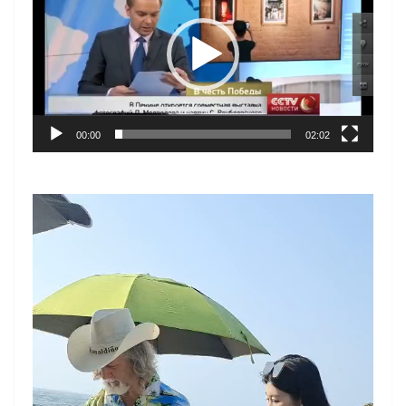
播
放
器
00:00
02:02
视
频
播
放
器