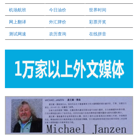
二十一世纪美联地产公司
机场航班
今日油价
世界时间
全球趋势移民留学
网上翻译
外汇牌价
彩票开奖
盛达资本
正点印艺设计
测试网速
农历查询
在线拼音