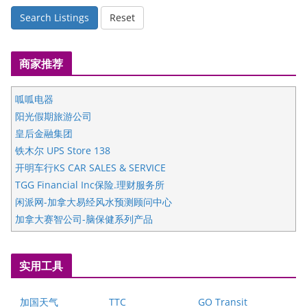
Search Listings
Reset
商家推荐
呱呱电器
阳光假期旅游公司
皇后金融集团
铁木尔 UPS Store 138
开明车行KS CAR SALES & SERVICE
TGG Financial Inc保险.理财服务所
闲派网-加拿大易经风水预测顾问中心
加拿大赛智公司-脑保健系列产品
五星国艺拍卖及评估公司
国际注册执业营养师公会
实用工具
爱德华连锁酒店万锦分店
爱德华连锁酒店万锦分店
加国天气
TTC
GO Transit
健健宝公司