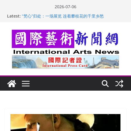
Skip
2026-07-06
to
Latest:
“梵心”归处：一场展览 连着攀枝花的千里乡愁
content
英国女画家亨丽埃塔·史密斯的花卉静物画
美国加州正式设立“李小龙日” 成首位获州级纪念日华裔
美国人
玛丽安娜·卡拉切娃的绘画：幽默和难以言喻的快乐
苏方 ：“字”得其乐