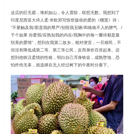
这店的巨无霸，堆积如山，令人震惊，联想无数。我想到了
印度尼西亚大诗人柔·米欧郑写惊世骇俗的爱的《榴莲》诗：
“不要触及我/那是我的尊严/别怪我丑陋/和格格不入的脾气 /
千个如果 你爱我/应熟知我的内在/我胸中的每一瓣诗都是最
恬美的爱情”，想到在我第二故乡，相对便宜，一旦移民，不
但没有降低成第二等、第三等公民，反而身价百倍起来。还
想到他铁汉柔情的性格，明白自己浑身铁齿，成熟堕地，恐
怕炸伤无辜，就选择在无人经过树下的午夜时分垂下。