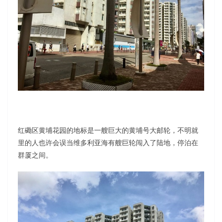
红磡区黄埔花园的地标是一艘巨大的黄埔号大邮轮，不明就
里的人也许会误当维多利亚海有艘巨轮闯入了陆地，停泊在
群厦之间。