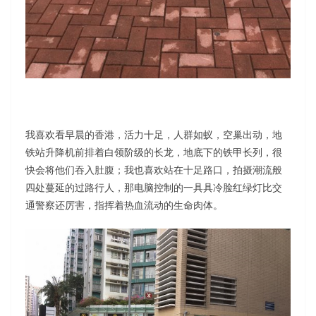
我喜欢看早晨的香港，活力十足，人群如蚁，空巢出动，地
铁站升降机前排着白领阶级的长龙，地底下的铁甲长列，很
快会将他们吞入肚腹；我也喜欢站在十足路口，拍摄潮流般
四处蔓延的过路行人，那电脑控制的一具具冷脸红绿灯比交
通警察还厉害，指挥着热血流动的生命肉体。