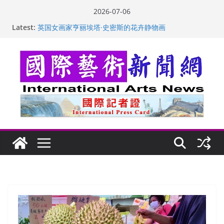
Skip
2026-07-06
to
Latest:
“梵心”归处：一场展览 连着攀枝花的千里乡愁
content
英国女画家亨丽埃塔·史密斯的花卉静物画
美国加州正式设立“李小龙日” 成首位获州级纪念日华裔
美国人
玛丽安娜·卡拉切娃的绘画：幽默和难以言喻的快乐
苏方 ：“字”得其乐