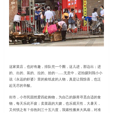
这家菜店，也好有趣，排队兜一个圈，这儿进，那边出；进
的、出的、装的、拉的、拾的···……无意中，还拍摄到我小小
说《永远的虾婆》里的捡纸皮的人物，真是让我惊喜，也泛
起无尽的辛酸。
街市，小市民固然爱四处购物，为自己的肠胃寻觅合适的食
物，每天乐此不疲；卖菜蔬的大嫂，也乐观天性，大暑天，
又何惧之有？你热到三十五六度，我索性搬来大风扇，对准