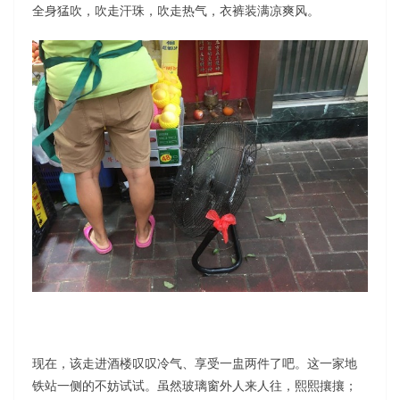
全身猛吹，吹走汗珠，吹走热气，衣裤装满凉爽风。
现在，该走进酒楼叹叹冷气、享受一盅两件了吧。这一家地
铁站一侧的不妨试试。虽然玻璃窗外人来人往，熙熙攘攘；