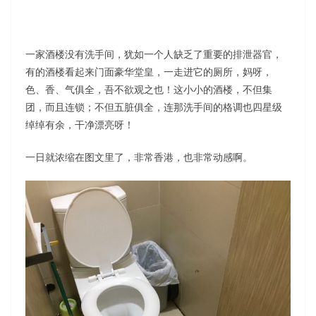
一家酒楼没有洗手间，犹如一个人缺乏了重要的排泄器官，
有的酒楼看起来门面豪华堂皇，一走进它的厕所，妈呀，
色、香、气俱全，吾不欲观之也！这小小的酒楼，不但集
团，而且连锁；不但五脏俱全，连那洗手间的格调也四星级
绰绰有余，干净漂亮呀！
一日就浓缩在图文里了，非常香港，也非常动感啊。