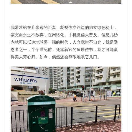
我常常站在几米远的距离，凝视儜立路边的独立绿色骑士，
寂寞而永远不放弃，在网络化、手机微信大普及、信息几秒
内就可以抵达地球另一端的时代，人弃我时不自弃，我是受
恩者之一，半个世纪前，凭靠着它的鱼雁传书，我才可能赢
得美人芳心归。如今，偶然还会尊敬地喂它几口。