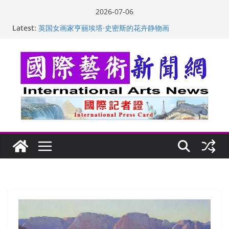
Skip
2026-07-06
to
Latest:
“梵心”归处：一场展览 连着攀枝花的千里乡愁
content
英国女画家亨丽埃塔·史密斯的花卉静物画
美国加州正式设立“李小龙日” 成首位获州级纪念日华裔
美国人
玛丽安娜·卡拉切娃的绘画：幽默和难以言喻的快乐
苏方 ：“字”得其乐