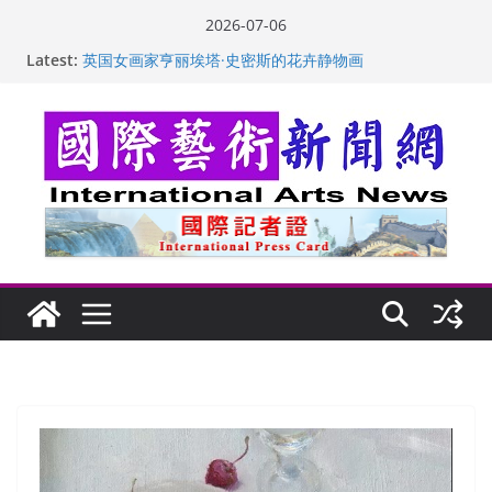
Skip
2026-07-06
to
Latest:
“梵心”归处：一场展览 连着攀枝花的千里乡愁
content
英国女画家亨丽埃塔·史密斯的花卉静物画
美国加州正式设立“李小龙日” 成首位获州级纪念日华裔
美国人
玛丽安娜·卡拉切娃的绘画：幽默和难以言喻的快乐
苏方 ：“字”得其乐