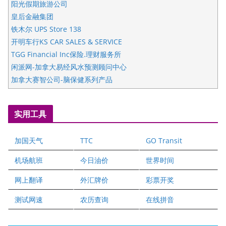
TGG Financial Inc保险.理财服务所
闲派网-加拿大易经风水预测顾问中心
加拿大赛智公司-脑保健系列产品
五星国艺拍卖及评估公司
国际注册执业营养师公会
实用工具
爱德华连锁酒店万锦分店
爱德华连锁酒店万锦分店
加国天气
TTC
GO Transit
健健宝公司
二十一世纪美联地产公司
机场航班
今日油价
世界时间
全球趋势移民留学
网上翻译
外汇牌价
彩票开奖
盛达资本
正点印艺设计
测试网速
农历查询
在线拼音