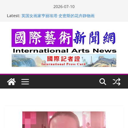
Skip
2026-07-10
“梵心”归处：一场展览 连着攀枝花的千里乡愁
to
Latest:
英国女画家亨丽埃塔·史密斯的花卉静物画
content
美国加州正式设立“李小龙日” 成首位获州级纪念日华裔
美国人
玛丽安娜·卡拉切娃的绘画：幽默和难以言喻的快乐
苏方 ：“字”得其乐