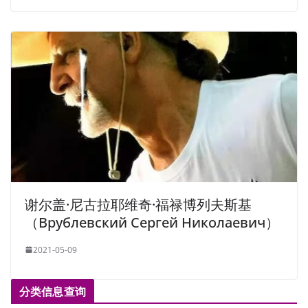
谢尔盖·尼古拉耶维奇·福禄博列夫斯基
（Врублевский Сергей Николаевич）
2021-05-09
分类信息查询
Select location