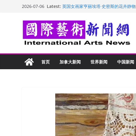
Skip
Latest:
“梵心”归处：一场展览 连着攀枝花的千
2026-07-06
to
英国女画家亨丽埃塔·史密斯的花卉静物
美国加州正式设立“李小龙日” 成首位
content
玛丽安娜·卡拉切娃的绘画：幽默和难
苏方 ：“字”得其乐
首页
加拿大新闻
世界新闻
中国新闻