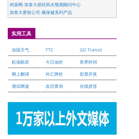
闲派网-加拿大易经风水预测顾问中心
加拿大赛智公司-脑保健系列产品
五星国艺拍卖及评估公司
国际注册执业营养师公会
实用工具
爱德华连锁酒店万锦分店
爱德华连锁酒店万锦分店
加国天气
TTC
GO Transit
健健宝公司
二十一世纪美联地产公司
机场航班
今日油价
世界时间
全球趋势移民留学
网上翻译
外汇牌价
彩票开奖
盛达资本
正点印艺设计
测试网速
农历查询
在线拼音