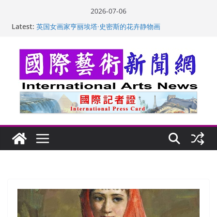
Skip
2026-07-06
to
Latest:
“梵心”归处：一场展览 连着攀枝花的千里乡愁
content
英国女画家亨丽埃塔·史密斯的花卉静物画
美国加州正式设立“李小龙日” 成首位获州级纪念日华裔
美国人
玛丽安娜·卡拉切娃的绘画：幽默和难以言喻的快乐
苏方 ：“字”得其乐