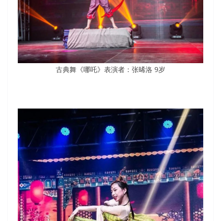
古典舞《哪吒》表演者：张晞洛 9岁