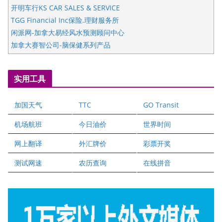
开明车行KS CAR SALES & SERVICE
TGG Financial Inc保险.理财服务所
闲派网-加拿大易经风水预测顾问中心
加拿大赛智公司-脑保健系列产品
五星国艺拍卖及评估公司
国际注册执业营养师公会
实用工具
爱德华连锁酒店万锦分店
爱德华连锁酒店万锦分店
加国天气
TTC
GO Transit
健健宝公司
二十一世纪美联地产公司
机场航班
今日油价
世界时间
全球趋势移民留学
网上翻译
外汇牌价
彩票开奖
盛达资本
正点印艺设计
测试网速
农历查询
在线拼音