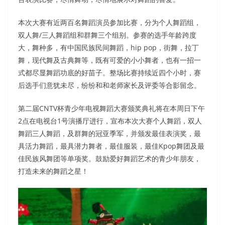
本次大赛有近两百名舞蹈演员参加比赛，分为个人舞蹈组，
双人舞/三人舞蹈组和群舞三个组别。参赛的选手年龄跨度
大，舞种多，有中国民族民间舞蹈，hip pop，街舞，拉丁
舞，现代舞及古典舞等，既有可爱的小小舞者，也有一招一
式都尽显舞蹈功底的好苗子。整场比赛持续近四个小时，赛
后选手们意犹未尽，纷纷和和老师家长及评委等合影留念。
第二届CNTV杯青少年电视舞蹈大赛颁奖典礼将在本周日下午
2点在电视台1号演播厅进行，宣布本次大赛个人舞蹈，双人
舞蹈三人舞蹈，及群舞的冠亚季军，并颁发最佳表演奖，最
具活力舞蹈，最具潜力舞者，最佳服装，最佳Kpop舞团及最
佳民族风舞团等单项奖。鼓励爱好舞蹈艺术的青少年朋友，
打造未来的舞蹈之星！