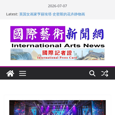
Skip
2026-07-07
to
Latest:
“梵心”归处：一场展览 连着攀枝花的千里乡愁
content
英国女画家亨丽埃塔·史密斯的花卉静物画
美国加州正式设立“李小龙日” 成首位获州级纪念日华裔
美国人
玛丽安娜·卡拉切娃的绘画：幽默和难以言喻的快乐
苏方 ：“字”得其乐