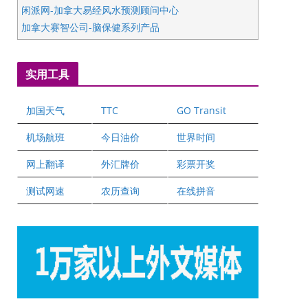
闲派网-加拿大易经风水预测顾问中心
加拿大赛智公司-脑保健系列产品
五星国艺拍卖及评估公司
国际注册执业营养师公会
实用工具
爱德华连锁酒店万锦分店
爱德华连锁酒店万锦分店
加国天气
TTC
GO Transit
健健宝公司
二十一世纪美联地产公司
机场航班
今日油价
世界时间
全球趋势移民留学
网上翻译
外汇牌价
彩票开奖
盛达资本
正点印艺设计
测试网速
农历查询
在线拼音