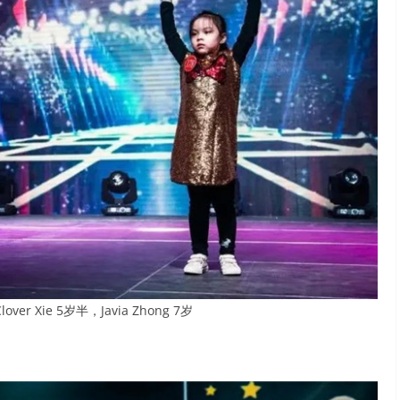
r Xie 5岁半，Javia Zhong 7岁