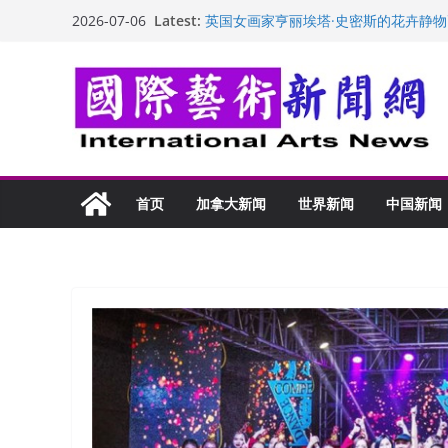
“梵心”归处：一场展览 连着攀枝花的千
Skip
Latest:
2026-07-06
英国女画家亨丽埃塔·史密斯的花卉静物
to
美国加州正式设立“李小龙日” 成首位
玛丽安娜·卡拉切娃的绘画：幽默和难
content
苏方 ：“字”得其乐
首页
加拿大新闻
世界新闻
中国新闻