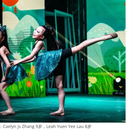
n Js Zhang 9岁，Leah Yuen Yee Lau 8岁