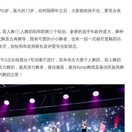
5岁，最大的17岁，在时隔两年之后，大家都按捺不住，要登台表
，双人舞/三人舞蹈组和群舞三个组别。参赛的选手年龄跨度大，舞种
，现代舞及古典舞等，既有可爱的小小舞者，也有一招一式都尽显舞蹈功
未尽，纷纷和和老师家长及评委等合影留念。
下午2点在电视台1号演播厅进行，宣布本次大赛个人舞蹈，双人舞蹈
力舞蹈，最具潜力舞者，最佳服装，最佳Kpop舞团及最佳民族风舞
的舞蹈之星！