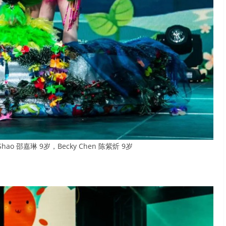
o 邵嘉琳 9岁，Becky Chen 陈紫炘 9岁