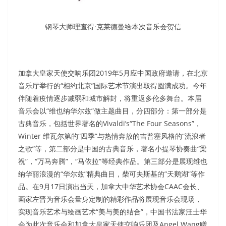
钢琴大师理查得·克莱德曼给本次音乐会贺信
加拿大皇家天使交响乐团2019年5月应中国政府邀请，在北京
音乐厅举行的“相约北京”国际艺术节演出取得圆满成功。今年
伴随着疫情逐步减弱和城市解封，将重返多伦多舞台。本届
音乐会以“维也纳华尔兹”做主题曲目，分四部分：第一部分是
古典音乐，包括世界著名的Vivaldi’s“The Four Seasons”，
Winter 维瓦尔第的“四季”与热情奔放的吉普塞风格的“流浪者
之歌”等，第二部分是中国的古典音乐，著名小提琴协奏曲“梁
祝”，“万马奔腾”，“马依拉”等经典作品。第三部分是展现维也
纳华丽浪漫的“华尔兹”精典曲目，柴可夫斯基的”天鹅湖”等作
品。在9月17日演出当天，加拿大中华艺术协会CAAC会长、
画家左晋为音乐会量身定制的精彩作品将展现音乐会现场，
实现音乐艺术与绘画艺术“美与美的结合”，中国书法家汪士华
会为此次音乐会和加拿大皇家天使交响乐团及Angel Wang赠