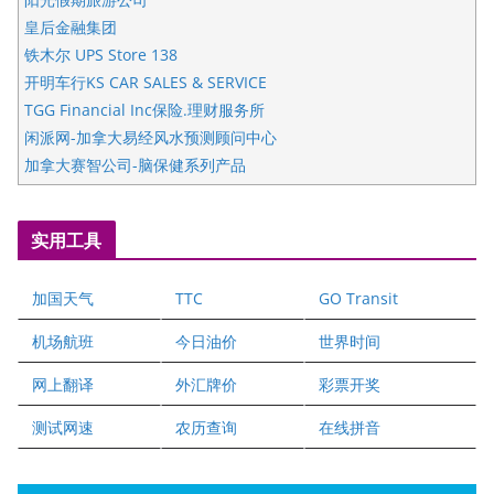
皇后金融集团
铁木尔 UPS Store 138
开明车行KS CAR SALES & SERVICE
TGG Financial Inc保险.理财服务所
闲派网-加拿大易经风水预测顾问中心
加拿大赛智公司-脑保健系列产品
五星国艺拍卖及评估公司
国际注册执业营养师公会
实用工具
爱德华连锁酒店万锦分店
爱德华连锁酒店万锦分店
加国天气
TTC
GO Transit
健健宝公司
二十一世纪美联地产公司
机场航班
今日油价
世界时间
全球趋势移民留学
网上翻译
外汇牌价
彩票开奖
盛达资本
正点印艺设计
测试网速
农历查询
在线拼音