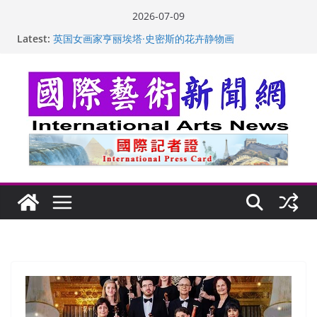
Skip
2026-07-09
to
“梵心”归处：一场展览 连着攀枝花的千里乡愁
Latest:
content
英国女画家亨丽埃塔·史密斯的花卉静物画
美国加州正式设立“李小龙日” 成首位获州级纪念日华裔
美国人
玛丽安娜·卡拉切娃的绘画：幽默和难以言喻的快乐
苏方 ：“字”得其乐