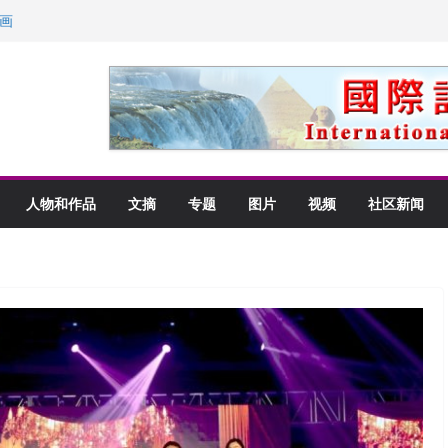
画
获州级纪念日华裔美国人
以言喻的快乐
里乡愁
人物和作品
文摘
专题
图片
视频
社区新闻