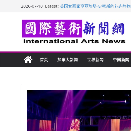
Skip
Latest:
英国女画家亨丽埃塔·史密斯的花卉静物
2026-07-10
to
美国加州正式设立“李小龙日” 成首位
玛丽安娜·卡拉切娃的绘画：幽默和难
content
苏方 ：“字”得其乐
“梵心”归处：一场展览 连着攀枝花的千
首页
加拿大新闻
世界新闻
中国新闻