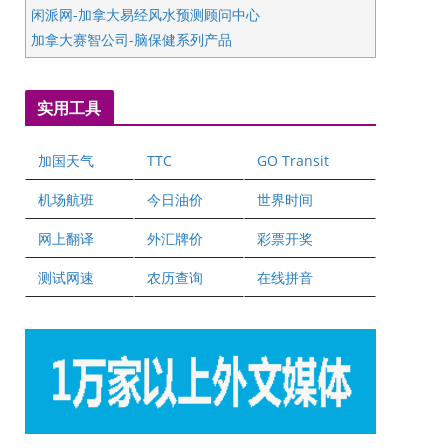
闲派网-加拿大易经风水预测顾问中心
加拿大赛智公司-脑保健系列产品
五星国艺拍卖及评估公司
国际注册执业营养师公会
实用工具
爱德华连锁酒店万锦分店
爱德华连锁酒店万锦分店
加国天气
TTC
GO Transit
健健宝公司
二十一世纪美联地产公司
机场航班
今日油价
世界时间
全球趋势移民留学
网上翻译
外汇牌价
彩票开奖
盛达资本
正点印艺设计
测试网速
农历查询
在线拼音