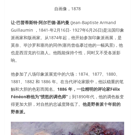
自画像，1878
让
·
巴普蒂斯特
·
阿尔芒德
·
基约曼
(Jean-Baptiste Armand
Guillaumin ，1841-年2月16日- 1927年6月26日)是法国印象
派画家和版画家。从1874年起，他开始参加印象派画展，是
莫奈、毕沙罗和塞尚的同伴(塞尚曾临摹过他的一幅风景)，他
也是西涅克的引路人。他既能保持个性，同时又不受各派影
响。
他参加了八场印象派展览中的六场：1874、1877、1880、
1881、1882 和 1886 年。在当代评论家眼中，他以稳重的笔
触和大胆的色彩而闻名。
1886
年，一位精明的评论家
Félix
Fénéon
称他为
“
愤怒的调色师
”
；
到1890年代，他的调色板变
得更加大胆，对自然的忠诚度降低了。
他是野兽派十年前的
野兽派。