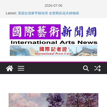
Skip
2026-07-06
to
Latest:
“梵心”归处：一场展览 连着攀枝花的千里乡愁
content
英国女画家亨丽埃塔·史密斯的花卉静物画
美国加州正式设立“李小龙日” 成首位获州级纪念日华裔
美国人
玛丽安娜·卡拉切娃的绘画：幽默和难以言喻的快乐
苏方 ：“字”得其乐