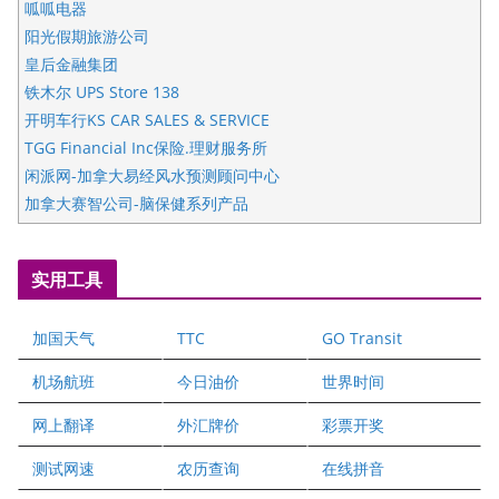
呱呱电器
阳光假期旅游公司
皇后金融集团
铁木尔 UPS Store 138
开明车行KS CAR SALES & SERVICE
TGG Financial Inc保险.理财服务所
闲派网-加拿大易经风水预测顾问中心
加拿大赛智公司-脑保健系列产品
五星国艺拍卖及评估公司
国际注册执业营养师公会
实用工具
爱德华连锁酒店万锦分店
爱德华连锁酒店万锦分店
加国天气
TTC
GO Transit
健健宝公司
二十一世纪美联地产公司
机场航班
今日油价
世界时间
全球趋势移民留学
网上翻译
外汇牌价
彩票开奖
盛达资本
正点印艺设计
测试网速
农历查询
在线拼音