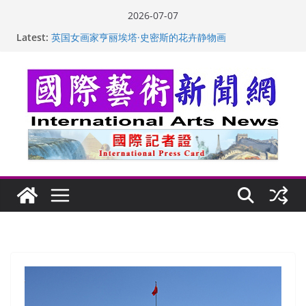
Skip
2026-07-07
“梵心”归处：一场展览 连着攀枝花的千里乡愁
to
Latest:
英国女画家亨丽埃塔·史密斯的花卉静物画
content
美国加州正式设立“李小龙日” 成首位获州级纪念日华裔
美国人
玛丽安娜·卡拉切娃的绘画：幽默和难以言喻的快乐
苏方 ：“字”得其乐