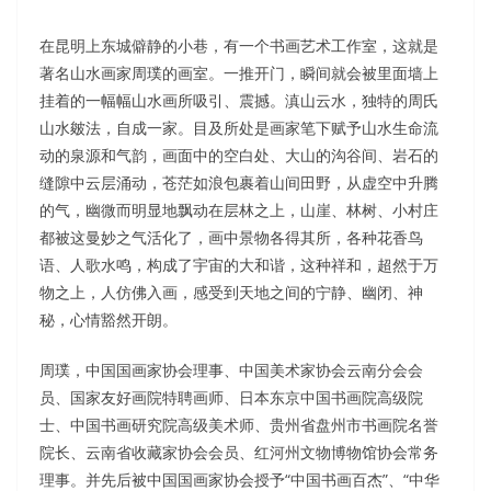
在昆明上东城僻静的小巷，有一个书画艺术工作室，这就是
著名山水画家周璞的画室。一推开门，瞬间就会被里面墙上
挂着的一幅幅山水画所吸引、震撼。滇山云水，独特的周氏
山水皴法，自成一家。目及所处是画家笔下赋予山水生命流
动的泉源和气韵，画面中的空白处、大山的沟谷间、岩石的
缝隙中云层涌动，苍茫如浪包裹着山间田野，从虚空中升腾
的气，幽微而明显地飘动在层林之上，山崖、林树、小村庄
都被这曼妙之气活化了，画中景物各得其所，各种花香鸟
语、人歌水鸣，构成了宇宙的大和谐，这种祥和，超然于万
物之上，人仿佛入画，感受到天地之间的宁静、幽闭、神
秘，心情豁然开朗。
周璞，中国国画家协会理事、中国美术家协会云南分会会
员、国家友好画院特聘画师、日本东京中国书画院高级院
士、中国书画研究院高级美术师、贵州省盘州市书画院名誉
院长、云南省收藏家协会会员、红河州文物博物馆协会常务
理事。并先后被中国国画家协会授予“中国书画百杰”、“中华