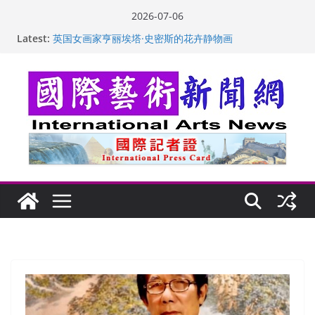
Skip
2026-07-06
to
Latest:
“梵心”归处：一场展览 连着攀枝花的千里乡愁
content
英国女画家亨丽埃塔·史密斯的花卉静物画
美国加州正式设立“李小龙日” 成首位获州级纪念日华裔
美国人
玛丽安娜·卡拉切娃的绘画：幽默和难以言喻的快乐
苏方 ：“字”得其乐