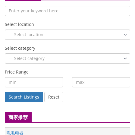
Select location
Select category
Price Range
Search Listings
Reset
商家推荐
呱呱电器