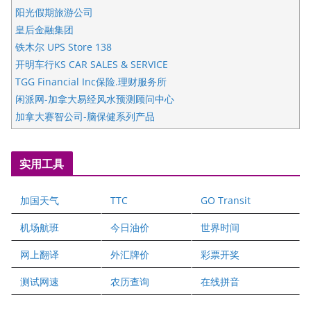
阳光假期旅游公司
皇后金融集团
铁木尔 UPS Store 138
开明车行KS CAR SALES & SERVICE
TGG Financial Inc保险.理财服务所
闲派网-加拿大易经风水预测顾问中心
加拿大赛智公司-脑保健系列产品
五星国艺拍卖及评估公司
国际注册执业营养师公会
实用工具
爱德华连锁酒店万锦分店
爱德华连锁酒店万锦分店
加国天气
TTC
GO Transit
健健宝公司
二十一世纪美联地产公司
机场航班
今日油价
世界时间
全球趋势移民留学
网上翻译
外汇牌价
彩票开奖
盛达资本
正点印艺设计
测试网速
农历查询
在线拼音