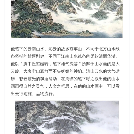
他笔下的云南山水、彩云的故乡哀牢山，不同于北方山水线
条坚挺的雄硬刚健、不同于江南山水线条的柔软清丽华滋。
他以＂胸中丘壑廻转，笔下雄气流荡＂所赋予山水画的是大
云岭、大哀牢山豪放而不失妩媚的神韵。滇山云水的大气磅
礴、彩云霞光的飘逸涌动，在周璞的笔下呼之欲出他的山水
画画得自然之灵气，人文之哲思，在他的山水画中，可以看
出云行雨施、品物流行。