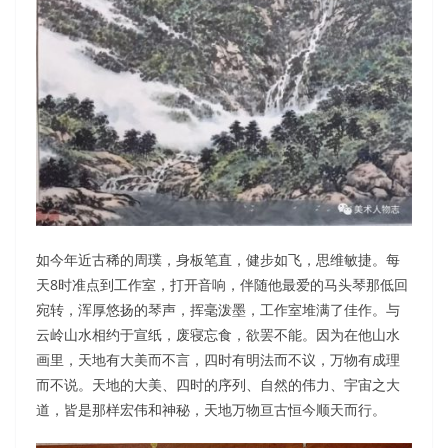
如今年近古稀的周璞，身板笔直，健步如飞，思维敏捷。每
天8时准点到工作室，打开音响，伴随他最爱的马头琴那低回
宛转，浑厚悠扬的琴声，挥毫泼墨，工作室堆满了佳作。与
云岭山水相约于宣纸，废寝忘食，欲罢不能。因为在他山水
画里，天地有大美而不言，四时有明法而不议，万物有成理
而不说。天地的大美、四时的序列、自然的伟力、宇宙之大
道，皆是那样宏伟和神秘，天地万物亘古恒今顺天而行。