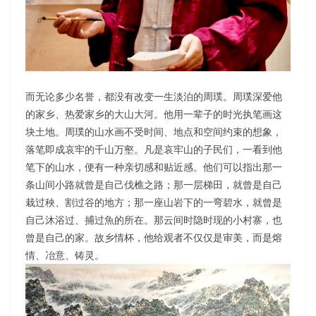
而无论多少名誉，都没有改变一生淡泊的周璞。周璞深爱他
的家乡、热爱家乡的大山大河。他用一辈子的时光执笔画这
块土地。周璞的山水画不受时间、地点和空间约束的想象，
落笔即成哀牢的千山万壑。凡是哀牢山的子民们，一看到他
笔下的山水，便有一种亲切感和贴近感。他们可以指出那一
条山间小路就曾是自己伐樵之路；那一层梯田，就曾是自己
栽过秧、割过谷的地方；那一座山岩下的一弯碧水，就曾是
自己沐浴过、捕过魚的所在。那云间时隐时现的小村寨，也
曾是自己的家。故乡情杯，他给观者不仅仅是审美，而是熔
情、冶意、铸灵。