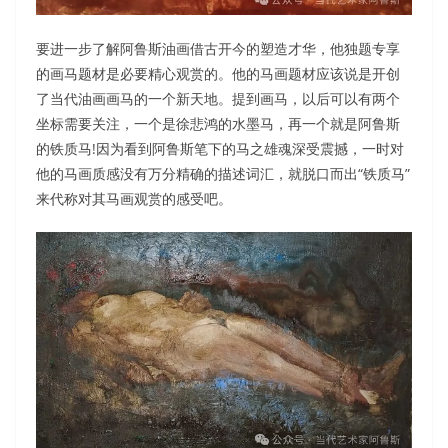
要进一步了解阿鲁斯油画借古开今的塑造才华，他独题专享
的画马题材是必要精心观赏的。他的马画题材应该说是开创
了当代油画画马的一个新天地。提到画马，以后可以有两个
坐标需要关注，一个是徐悲鸿的水墨马，再一个就是阿鲁斯
的铁质马!因为看到阿鲁斯笔下的马之雄魂深受震撼，一时对
他的马画质感没有万分精确的描述词汇，就脱口而出“铁质马”
来代称对其马画观赏的感受吧。