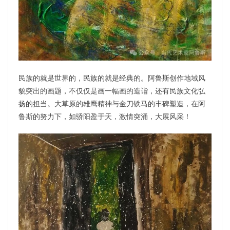
民族的就是世界的，民族的就是经典的。阿鲁斯创作地域风
貌突出的画题，不仅仅是画一幅画的造诣，还有民族文化弘
扬的担当。大草原的雄鹰精神与金刀铁马的丰碑塑造，在阿
鲁斯的努力下，如骄阳盈于天，激情突涌，大展风采！