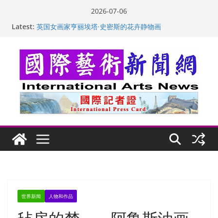
Skip
2026-07-06
to
Latest:
“梵心”归处：一场展览 连着攀枝花的千里乡愁
content
英国女画家亨丽埃塔·史密斯的花卉静物画
美国加州正式设立“李小龙日” 成首位获州级纪念日华裔
美国人
玛丽安娜·卡拉切娃的绘画：幽默和难以言喻的快乐
苏方 ：“字”得其乐
世界新闻
人物和作品