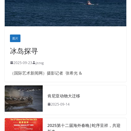
图片
冰岛探寻
2025-09-23
jzzxg
（国际艺术新闻网）摄影记者 张希光 &
肯尼亚动物大迁移
2025-09-14
2025第十二届海外春晚|蛇序呈祥，共迎