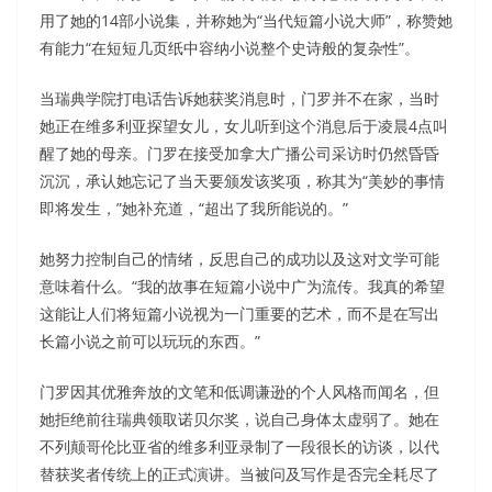
用了她的14部小说集，并称她为“当代短篇小说大师”，称赞她
有能力“在短短几页纸中容纳小说整个史诗般的复杂性”。
当瑞典学院打电话告诉她获奖消息时，门罗并不在家，当时
她正在维多利亚探望女儿，女儿听到这个消息后于凌晨4点叫
醒了她的母亲。门罗在接受加拿大广播公司采访时仍然昏昏
沉沉，承认她忘记了当天要颁发该奖项，称其为“美妙的事情
即将发生，”她补充道，“超出了我所能说的。”
她努力控制自己的情绪，反思自己的成功以及这对文学可能
意味着什么。“我的故事在短篇小说中广为流传。我真的希望
这能让人们将短篇小说视为一门重要的艺术，而不是在写出
长篇小说之前可以玩玩的东西。”
门罗因其优雅奔放的文笔和低调谦逊的个人风格而闻名，但
她拒绝前往瑞典领取诺贝尔奖，说自己身体太虚弱了。她在
不列颠哥伦比亚省的维多利亚录制了一段很长的访谈，以代
替获奖者传统上的正式演讲。当被问及写作是否完全耗尽了