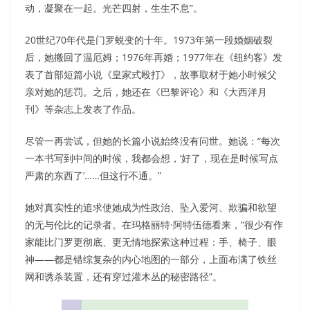
动，凝聚在一起。光芒四射，生生不息”。
20世纪70年代是门罗蜕变的十年。1973年第一段婚姻破裂
后，她搬回了温厄姆；1976年再婚；1977年在《纽约客》发
表了首部短篇小说《皇家式殴打》，故事取材于她小时候父
亲对她的惩罚。之后，她还在《巴黎评论》和《大西洋月
刊》等杂志上发表了作品。
尽管一再尝试，但她的长篇小说始终没有问世。她说：“每次
一本书写到中间的时候，我都会想，‘好了，现在是时候写点
严肃的东西了’……但这行不通。”
她对真实性的追求使她成为性政治、坠入爱河、欺骗和欲望
的无与伦比的记录者。在玛格丽特·阿特伍德看来，“很少有作
家能比门罗更彻底、更无情地探索这种过程：手、椅子、眼
神——都是错综复杂的内心地图的一部分，上面布满了铁丝
网和诱杀装置，还有穿过灌木丛的秘密路径”。