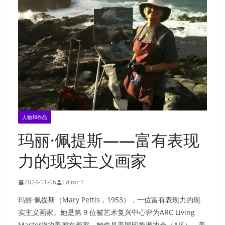
人物和作品
玛丽·佩提斯——富有表现
力的现实主义画家
2024-11-06
Editor 1
玛丽·佩提斯（Mary Pettis，1953），一位富有表现力的现
实主义画家。她是第 9 位被艺术复兴中心评为ARC Living
Master™的美国女画家。她也是美国印象派协会（AIS）、美