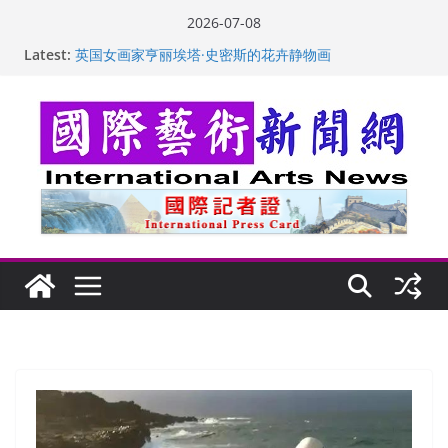
Skip
2026-07-08
to
Latest:
“梵心”归处：一场展览 连着攀枝花的千里乡愁
content
英国女画家亨丽埃塔·史密斯的花卉静物画
美国加州正式设立“李小龙日” 成首位获州级纪念日华裔
美国人
玛丽安娜·卡拉切娃的绘画：幽默和难以言喻的快乐
苏方 ：“字”得其乐