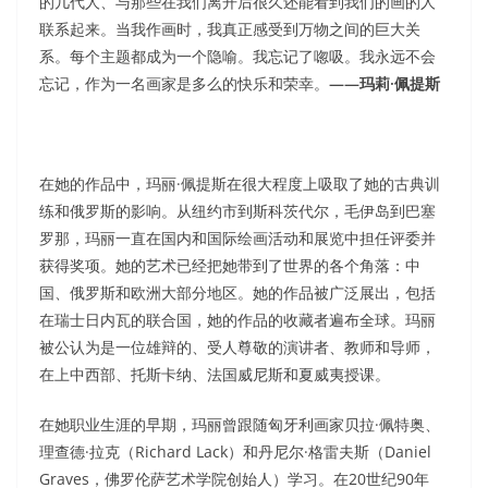
的几代人、与那些在我们离开后很久还能看到我们的画的人
联系起来。当我作画时，我真正感受到万物之间的巨大关
系。每个主题都成为一个隐喻。我忘记了唿吸。我永远不会
忘记，作为一名画家是多么的快乐和荣幸。
——玛莉·佩提斯
在她的作品中，玛丽·佩提斯在很大程度上吸取了她的古典训
练和俄罗斯的影响。从纽约市到斯科茨代尔，毛伊岛到巴塞
罗那，玛丽一直在国内和国际绘画活动和展览中担任评委并
获得奖项。她的艺术已经把她带到了世界的各个角落：中
国、俄罗斯和欧洲大部分地区。她的作品被广泛展出，包括
在瑞士日内瓦的联合国，她的作品的收藏者遍布全球。玛丽
被公认为是一位雄辩的、受人尊敬的演讲者、教师和导师，
在上中西部、托斯卡纳、法国威尼斯和夏威夷授课。
在她职业生涯的早期，玛丽曾跟随匈牙利画家贝拉·佩特奥、
理查德·拉克（Richard Lack）和丹尼尔·格雷夫斯（Daniel
Graves，佛罗伦萨艺术学院创始人）学习。在20世纪90年