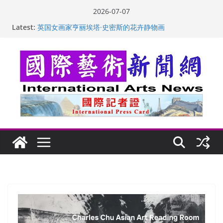
Skip
2026-07-07
to
“梵心”归处：一场展览 连着攀枝花的千里乡愁
Latest:
英国女画家亨丽埃塔·史密斯的花卉静物画
content
美国加州正式设立“李小龙日” 成首位获州级纪念日华裔
美国人
玛丽安娜·卡拉切娃的绘画：幽默和难以言喻的快乐
苏方 ：“字”得其乐