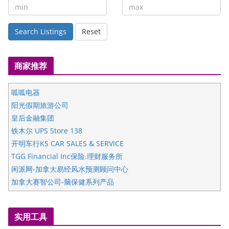
Search Listings
Reset
商家推荐
呱呱电器
阳光假期旅游公司
皇后金融集团
铁木尔 UPS Store 138
开明车行KS CAR SALES & SERVICE
TGG Financial Inc保险.理财服务所
闲派网-加拿大易经风水预测顾问中心
加拿大赛智公司-脑保健系列产品
五星国艺拍卖及评估公司
国际注册执业营养师公会
实用工具
爱德华连锁酒店万锦分店