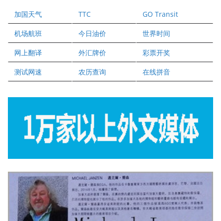
爱德华连锁酒店万锦分店
加国天气
TTC
GO Transit
健健宝公司
二十一世纪美联地产公司
机场航班
今日油价
世界时间
全球趋势移民留学
网上翻译
外汇牌价
彩票开奖
盛达资本
正点印艺设计
测试网速
农历查询
在线拼音