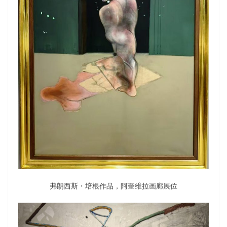
弗朗西斯・培根作品，阿奎维拉画廊展位