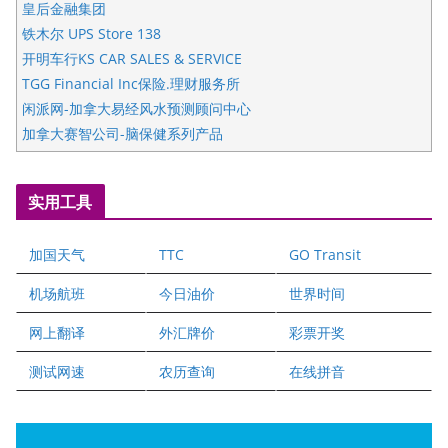
皇后金融集团
铁木尔 UPS Store 138
开明车行KS CAR SALES & SERVICE
TGG Financial Inc保险.理财服务所
闲派网-加拿大易经风水预测顾问中心
加拿大赛智公司-脑保健系列产品
五星国艺拍卖及评估公司
国际注册执业营养师公会
实用工具
爱德华连锁酒店万锦分店
爱德华连锁酒店万锦分店
加国天气
TTC
GO Transit
健健宝公司
二十一世纪美联地产公司
机场航班
今日油价
世界时间
全球趋势移民留学
网上翻译
外汇牌价
彩票开奖
盛达资本
正点印艺设计
测试网速
农历查询
在线拼音