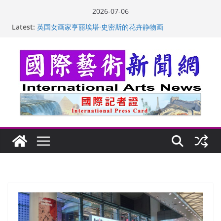
Skip
2026-07-06
to
Latest:
“梵心”归处：一场展览 连着攀枝花的千里乡愁
content
英国女画家亨丽埃塔·史密斯的花卉静物画
美国加州正式设立“李小龙日” 成首位获州级纪念日华裔
美国人
玛丽安娜·卡拉切娃的绘画：幽默和难以言喻的快乐
苏方 ：“字”得其乐