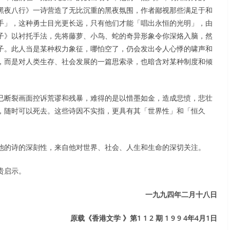
黑夜八行》一诗营造了无比沉重的黑夜氛围，作者鄙视那些满足于和
手」，这种勇士目光更长远，只有他们才能「唱出永恒的光明」，由
子》以衬托手法，先将藤萝、小鸟、蛇的奇异形象令你深烙入脑，然
子。此人当是某种权力象征，哪怕空了，仍会发出令人心悸的啸声和
，而是对人类生存、社会发展的一篇思索录，也暗含对某种制度和倾
已断裂画面控诉荒谬和残暴，难得的是以惜墨如金，造成悲愤，悲壮
，随时可以死去。这些诗因不实指，更具有其「世界性」和「恒久
他的诗的深刻性，来自他对世界、社会、人生和生命的深切关注。
和人生上的宝贵启示。
一九九四年二月十八日
原载《香港文学 》第1 1 2 期 1 9 9 4年4月1日