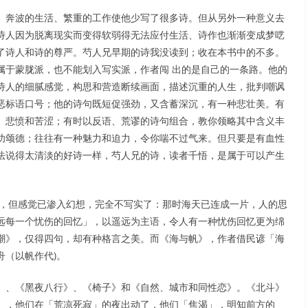
。奔波的生活、繁重的工作使他少写了很多诗。但从另外一种意义去
诗人因为脱离现实而变得软弱得无法应付生活、诗作也渐渐变成梦呓
了诗人和诗的尊严。芍人兄早期的诗我没读到；收在本书中的不多。
属于蒙胧派，也不能划入写实派，作者闯 出的是自己的一条路。他的
诗人的细腻感觉，构思和营造断续画面，描述沉重的人生，批判嘲讽
恶标语口号；他的诗句既短促强劲，又含蓄深沉，有一种悲壮美。有
、悲愤和苦涩；有时以反语、荒谬的诗句组合，教你领略其中含义丰
功颂德；往往有一种魅力和迫力，令你喘不过气来。但只要是有血性
法说得太清淡的好诗一样，芍人兄的诗，读者千悟，是属于可以产生
。
海，但感觉已渗入幻想，完全不写实了：那时海天已连成一片，人的思
远每一个忧伤的回忆」，以遥远为主语，令人有一种忧伤回忆更为绵
潮》，仅得四句，却有种格言之美。而《海与帆》，作者借民谚「海
舟（以帆作代)。
》、《黑夜八行》、《椅子》和《自然、城市和同性恋》。《北斗》
」，他们在「荒凉死寂」的夜出动了，他们「焦渴」，明知前方的