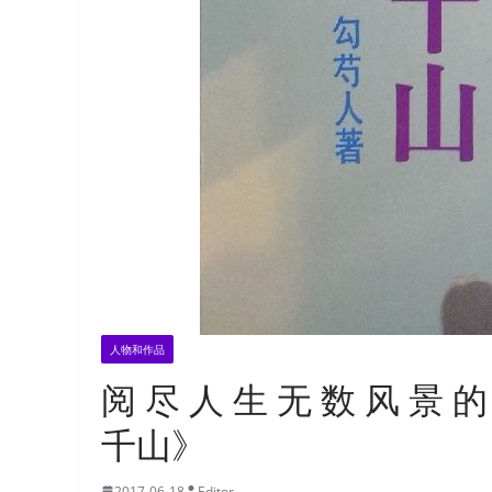
人物和作品
阅 尽 人 生 无 数 风 景 
千山》
2017-06-18
Editor