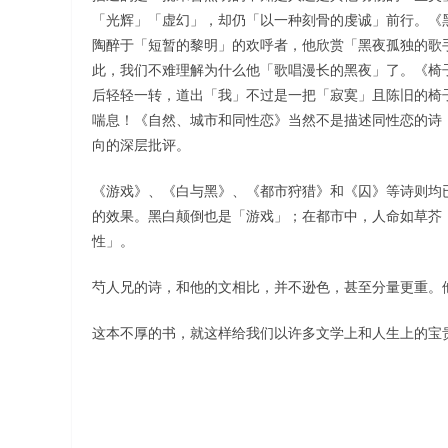
「光辉」「虚幻」，却仍「以一种刻骨的虔诚」前行。《
陶醉于「短暂的黎明」的欢呼者，他欣赏「黑夜孤独的歌
此，我们不难理解为什么他「歌唱漫长的黑夜」了。《椅
后轻轻一转，道出「我」不过是一把「寂寞」且陈旧的椅
喘息！《自然、城市和同性恋》当然不是描述同性恋的诗
向的深层批评。
《游戏》、《白与黑》、《都市狩猎》和《囚》等诗则均
的效果。黑白颠倒也是「游戏」；在都市中，人命如草芥
性」。
芍人兄的诗，和他的文相比，并不逊色，甚至分量更重。
这本不厚的书，就这样给我们以许多文学上