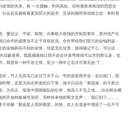
到友情的关系。每 一次接触，时间虽短，但有着愈来愈深的思想交
、社会其实都有着更深层次的追求。交谈到激昂和动情之处，有时竟
想、重信义、守诺、聪明、办事能力很强的开拓型青年，更对他产生
我们合作的成果当不止于目前状况。合作带给我们双方的金钱利益，
立的金钱购买不到的友情，却是无比珍贵，值得铭记于心。可以说，
）的启蒙老师。我真感激他让我不必走许多弯路就可以学到那么多，也
书，我竟有一种不舍之情。至少一两年之后才可再见他 了。
是的，芍人兄其实已走过万水千山：学的是新闻专业；走出校门，新
辑时期，还是为杂志奔波的日子里，他今日还在「蜀道难」的天府之
海，为见证、报道中国探险队的壮举，他深入不毛之地……往往刚在椰
陆的开放样板城市深圳，耳畔传来他的斯文笑声：「我已到了……」。
喜于崇服「勤奋是人类的救星」的我，在人生道途中增添了一位不可