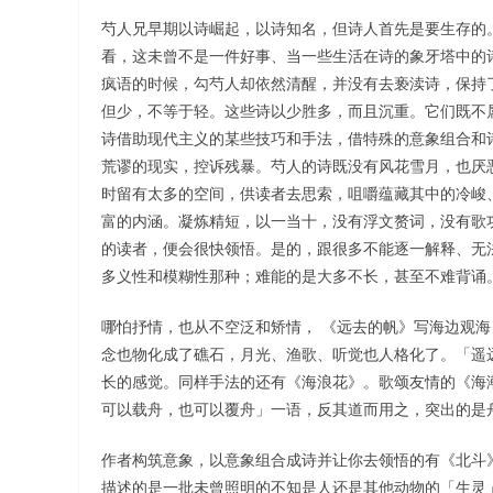
芍人兄早期以诗崛起，以诗知名，但诗人首先是要生存的
看，这未曾不是一件好事、当一些生活在诗的象牙塔中的
疯语的时候，勾芍人却依然清醒，并没有去亵渎诗，保持
但少，不等于轻。这些诗以少胜多，而且沉重。它们既不
诗借助现代主义的某些技巧和手法，借特殊的意象组合和
荒谬的现实，控诉残暴。芍人的诗既没有风花雪月，也厌
时留有太多的空间，供读者去思索，咀嚼蕴藏其中的冷峻
富的内涵。凝炼精短，以一当十，没有浮文赘词，没有歌
的读者，便会很快领悟。是的，跟很多不能逐一解释、无
多义性和模糊性那种；难能的是大多不长，甚至不难背诵
哪怕抒情，也从不空泛和矫情， 《远去的帆》写海边观
念也物化成了礁石，月光、渔歌、听觉也人格化了。「遥
长的感觉。同样手法的还有《海浪花》。歌颂友情的《海
可以载舟，也可以覆舟」一语，反其道而用之，突出的是
作者构筑意象，以意象组合成诗并让你去领悟的有《北斗
描述的是一批未曾照明的不知是人还是其他动物的「生灵