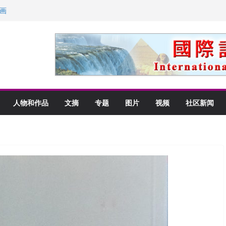
画
获州级纪念日华裔美国人
以言喻的快乐
里乡愁
人物和作品
文摘
专题
图片
视频
社区新闻