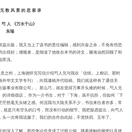
 无 数 风 景 的 思 索 录
 芍 人 《万水千山》
东瑞
获益出版，我又当上了该书的责任编辑，感到兴奋之余，不免有些恐
书出得好；感慨者，是细读了他收在本书的诗文，脑海油然回顾了和
益匪浅。
失意之时，上海德怀兄写信介绍芍人兄与我在「信纸」上相识。那时
海外华文文学专刊），向我邀稿并代组稿。我们就这样有了通信关
出版事业有限公司」。那么巧，就在觉得万事开头难的时候，芍人兄
》的详细倡议 。作为一介书生，对于「下海」虽不抗拒，但如何「下
茫茫然毫无头绪之感。何况我与大陆关系不少，书信来往者亦多，常
之，就是只有空头的口号，而没有行动的细节。我把疑虑提出，向芍人
，头一次将我说服了。我们的合作自此始，不觉快四、五年了。
此的深入了解，那些争论也变成了过眼云烟。随着接触的频密以及彼