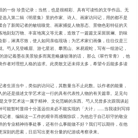
涯的一份 珍贵记录；当然，也是很精彩、具有可读性的文学作品。无
是选入第二辑《明星集》里的作家、诗人、画家访问记，用的都不是
糅合了新闻记者的敏锐嗅觉、画家捕捉人物形态、景物色彩特征的天
炼地刻划万物、丰富地寓义等元素，造致了一篇篇文采斑斑斓、韵味
绘影，淋漓尽致，使人如同亲临现场；为艺术家们画像，往往仅是三
就。芍人兄登峨眉、游七星岩、攀黑山、米易观蛇，写有一组游记，
的游记着墨在美景较多而寓意略嫌较薄的话， 那么《翠竹常青》，他
映作者对理想人格的追求。此类散文还未得太多，希望今后能多多读
记者生涯当中，类似的访问记，其数量当不止此数。以作者的能量，
入的还是描述文学艺术这一行的具有代表性人物的有关篇章。足见勾
还是文学艺术这一属于精神、文化范畴的东西。芍人兄曾多次跟我谈起
种可能暂时显得十分遥远但未必不能实现的「大计」……当我读到写得
闻记者、编辑这一工作的艰辛而感慨惊叹，为他忠于自己职守的敬业
样的专业精神待事处事，还有什么事能做不好？我们可以期待，在他
更深刻的思索，日后写出更有分量的纪游或考察录来。