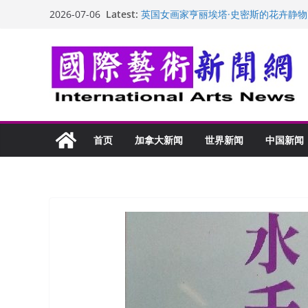
Skip
Latest:
英国女画家亨丽埃塔·史密斯的花卉静物
2026-07-06
to
美国加州正式设立“李小龙日” 成首位
玛丽安娜·卡拉切娃的绘画：幽默和难
content
苏方 ：“字”得其乐
“梵心”归处：一场展览 连着攀枝花的千
首页
加拿大新闻
世界新闻
中国新闻