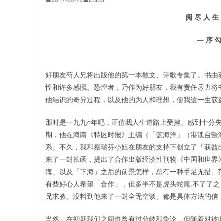
阅 尽 人 生
— 序 勾
好朋友芍人兄将出版他的第一本散文、诗歌专集了。书由
惶和许多感慨。恐惶者，乃作为好朋友，我有责任尽力将
他结识的奇异过程，以及他的为人和理想，使我这一生获
那时是一九九○年吧，正值我人生道路上受挫、感到十分
期，他在海南《特区时报》主编（「蓝海洋」（港澳台暨
系。不久，我和蔡瑞芬小姐在朋友的支持下创立了「获益
来了一封长函，提出了合作出版经济性刊物《中国和世界
海」以及「下海」之后的前景怎样，总有一种手足无措、
有些好心人希望「合作」，但多半不是虎头蛇尾,不了了
兄求教。没料到他来了一封全无空谈、都是具体方法的信
当然，在初期我们之间也曾有过分歧和争论，但随着对彼