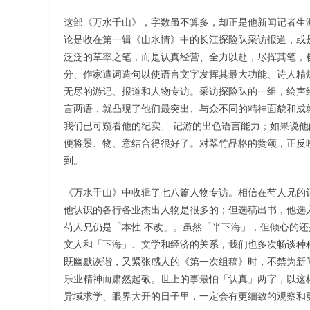
这部《万水千山》，字数虽不算多，却正是他新闻记者生
论是收在第一辑《山水情》中的长江探险队采访报道，或
泛泛的草率之笔，而是认真经营、全力以赴，尽挥其笔，
分、作家遣词造句以使语言文字发挥其最大功能、诗人精
无尽的游记、报道和人物专访。采访探险队的一组，绘声
言两语，就凸现了他们最突出、与众不同的精神面貌和成
我们已可窥看他的纪实、 记游的出色语言能力；如果说他
便将景、物、意结合得很好了。对翠竹品格的赞颂，正反
到。
《万水千山》中收辑了七八篇人物专访。相信在芍人兄的
他认识的各行各业杰出人物是很多的；但选稿出书，他选
芍人兄仍是「本性 不改」。虽然「半下海」，但倾心的
文人和「下海」、文学和经济的关系，我们也多次畅谈种
既幽默诙谐，又紧张感人的《第一次组稿》时，不禁为新
乐业精神而肃然起敬。世上的事最怕「认真」两字，以这
异域求学、眼界大开的日子里，一定会有更细致的观察和