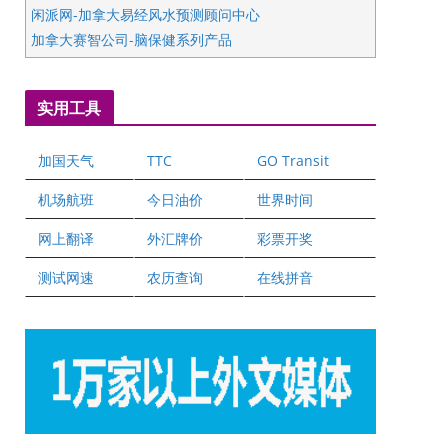
闲派网-加拿大易经风水预测顾问中心
加拿大赛智公司-脑保健系列产品
五星国艺拍卖及评估公司
国际注册执业营养师公会
实用工具
爱德华连锁酒店万锦分店
爱德华连锁酒店万锦分店
加国天气
TTC
GO Transit
健健宝公司
二十一世纪美联地产公司
机场航班
今日油价
世界时间
全球趋势移民留学
网上翻译
外汇牌价
彩票开奖
盛达资本
正点印艺设计
测试网速
农历查询
在线拼音