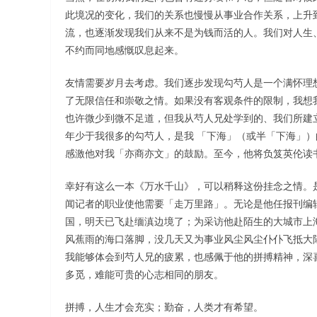
此境况的变化，我们的关系也慢慢从事业合作关系，上升
流，也逐渐发现我们从来不是为钱而活的人。我们对人生
不约而同地感慨叹息起来。
友情需要岁月去考虑。我们逐步发现勾芍人是一个满怀理
了无限信任和崇敬之情。如果没有客观条件的限制，我想
也许微少到微不足道，但我从芍人兄处学到的、我们所建
年少于我很多的勾芍人，是我 「下海」（或半「下海」
感激他对我「亦商亦文」的鼓励。至今，他将负笈英伦读
幸好有这么一本《万水千山》，可以稍释这份挂念之情。
闻记者的职业使他需要「走万里路」。无论是他任报刊编
国，明天已飞赴缅滇边境了；为采访他赴陌生的大城市上
风蕉雨的海口落脚，没几天又为事业风尘风尘仆仆飞抵大
我能够体会到芍人兄的疲累，也感佩于他的拼搏精神，深
多觅，难能可贵的心志相同的朋友。
拼搏，人生才会充实；勤奋，人类才有希望。