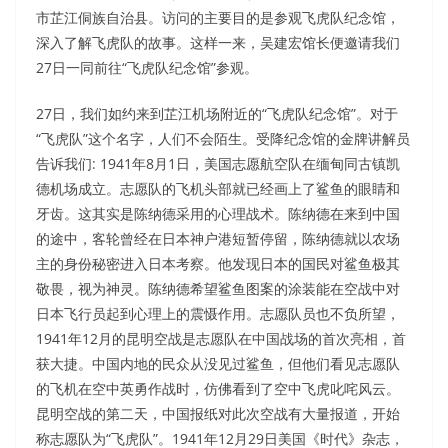
市芷江侗族自治县。访问的主要目的是参观飞虎队纪念馆，
深入了解飞虎队的故事。这样一来，吴建宏馆长便邀请我们
27日一同前往“飞虎队纪念馆”参观。
27日，我们如约来到芷江机场附近的“飞虎队纪念馆”。对于
“飞虎队”这个名字，人们不会陌生。受降纪念馆的金牌讲解员
告诉我们: 1941年8月1日，美国志愿航空队在缅甸同古镇凯
德机场成立。志愿队的飞机头部就已经画上了鲨鱼的眼睛和
牙齿。这其实是陈纳德采用的心理战术。陈纳德在来到中国
的途中，客轮曾经在日本神户港短暂停留，陈纳德就以农场
主的身份秘密进入日本考察。他发现日本的国民对鲨鱼极其
敬畏，视为神灵。陈纳德希望鲨鱼图案的涂装能在空战中对
日本飞行员起到心理上的震慑作用。志愿队员也不负所望，
1941年12月的昆明空战是志愿队在中国战场的首次亮相，首
获大捷。中国内地的民众从没见过鲨鱼，但他们看见志愿队
的飞机在空中英勇作战时，仿佛看到了空中飞虎叱咤风云。
昆明空战的第二天，中国报纸对此次空战有大量报道，开始
称志愿队为“飞虎队”。1941年12月29日美国《时代》杂志，