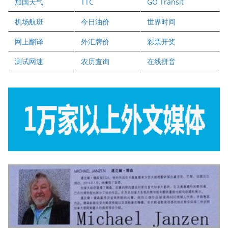
加国天气
TTC
GO Transit
健健宝公司
二十一世纪美联地产公司
机场航班
今日油价
世界时间
全球趋势移民留学
网上翻译
外汇牌价
彩票开奖
盛达资本
正点印艺设计
测试网速
农历查询
在线拼音