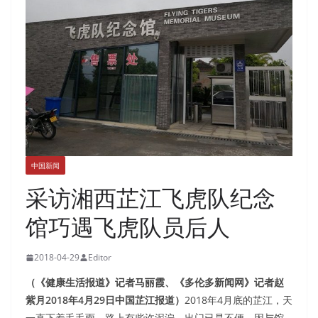
中国新闻
采访湘西芷江飞虎队纪念
馆巧遇飞虎队员后人
2018-04-29
Editor
（《健康生活报道》记者马丽霞、《多伦多新闻网》记者赵
紫月2018
年4
月29
日中国芷江报道）
2018年4月底的芷江，天
一直下着毛毛雨，路上有些许泥泞，出门已是不便。因与馆