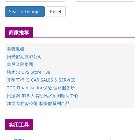
Search Listings
Reset
商家推荐
呱呱电器
阳光假期旅游公司
皇后金融集团
铁木尔 UPS Store 138
开明车行KS CAR SALES & SERVICE
TGG Financial Inc保险.理财服务所
闲派网-加拿大易经风水预测顾问中心
加拿大赛智公司-脑保健系列产品
五星国艺拍卖及评估公司
国际注册执业营养师公会
实用工具
爱德华连锁酒店万锦分店
爱德华连锁酒店万锦分店