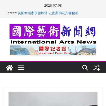
Skip
2026-07-08
to
Latest:
“梵心”归处：一场展览 连着攀枝花的千里乡愁
content
英国女画家亨丽埃塔·史密斯的花卉静物画
美国加州正式设立“李小龙日” 成首位获州级纪念日华裔
美国人
玛丽安娜·卡拉切娃的绘画：幽默和难以言喻的快乐
苏方 ：“字”得其乐