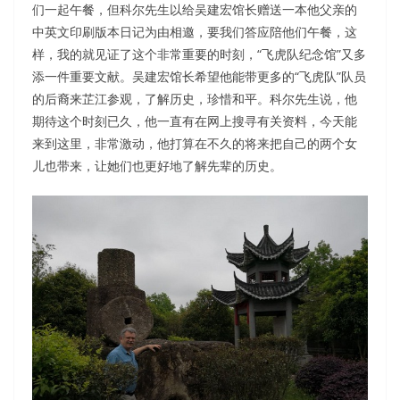
们一起午餐，但科尔先生以给吴建宏馆长赠送一本他父亲的
中英文印刷版本日记为由相邀，要我们答应陪他们午餐，这
样，我的就见证了这个非常重要的时刻，“飞虎队纪念馆”又多
添一件重要文献。吴建宏馆长希望他能带更多的“飞虎队”队员
的后裔来芷江参观，了解历史，珍惜和平。科尔先生说，他
期待这个时刻已久，他一直有在网上搜寻有关资料，今天能
来到这里，非常激动，他打算在不久的将来把自己的两个女
儿也带来，让她们也更好地了解先辈的历史。