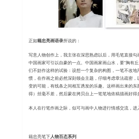
正如
籍忠亮画语录
所说的：
写意人物创作上，我主张在深思熟虑以后，用毛笔直接勾
中国画家可引以自豪的一点。中国画家画山水，要“胸有丘壑
们不妨作这样的试验：设想一个复杂的构图，一笔不改地
惯，在作画之前必然深刻领会主题，仔细考虑章法疏密，
变的可能，有线条之间相互诱发的乐趣。这样画出来的东
得）丝毫不差，然后蒙在拷贝台上一笔笔地依稿描画好得
本人在行笔作画之际，似可与画中人物进行情感交流，进
籍忠亮笔下
人物百态系列