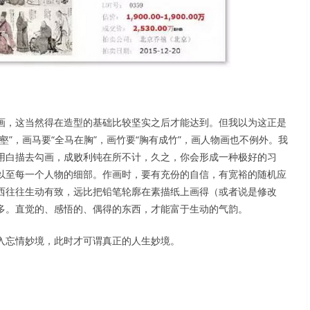
画，这当然得在造型的基础比较坚实之后才能达到。但我以为这正是
”，画马要“全马在胸”，画竹要“胸有成竹”，画人物画也不例外。我
用白描去勾画，成败利钝在所不计，久之，你会形成一种极好的习
以至每一个人物的细部。作画时，要有充份的自信，有宽裕的随机应
西往往生动有致，远比把铅笔轮廓在素描纸上画得（或者说是修改
多。直觉的、感悟的、偶得的东西，才能富于生动的气韵。
入忘情妙境，此时才可谓真正的人生妙境。