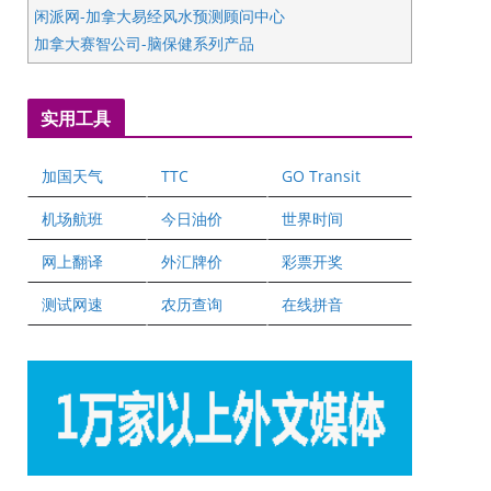
闲派网-加拿大易经风水预测顾问中心
加拿大赛智公司-脑保健系列产品
五星国艺拍卖及评估公司
国际注册执业营养师公会
实用工具
爱德华连锁酒店万锦分店
爱德华连锁酒店万锦分店
加国天气
TTC
GO Transit
健健宝公司
二十一世纪美联地产公司
机场航班
今日油价
世界时间
全球趋势移民留学
网上翻译
外汇牌价
彩票开奖
盛达资本
正点印艺设计
测试网速
农历查询
在线拼音