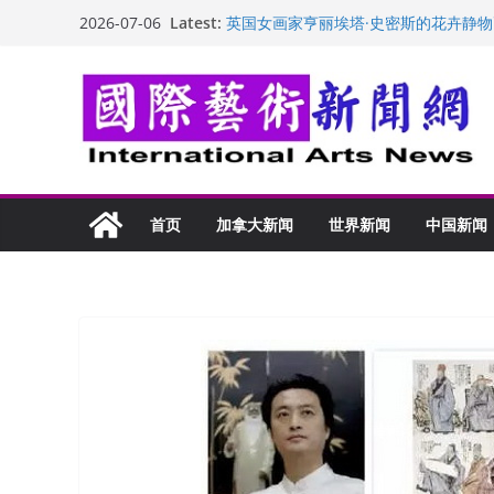
Skip
Latest:
英国女画家亨丽埃塔·史密斯的花卉静物
2026-07-06
to
美国加州正式设立“李小龙日” 成首位
玛丽安娜·卡拉切娃的绘画：幽默和难
content
苏方 ：“字”得其乐
“梵心”归处：一场展览 连着攀枝花的千
首页
加拿大新闻
世界新闻
中国新闻