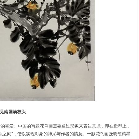
见南国满枝头
者的喜爱。中国的写意花鸟画需要通过形象来表达意境，即在造型上，
不似之间”，借以实现对象的神采与作者的情意。一默花鸟画强调笔精墨