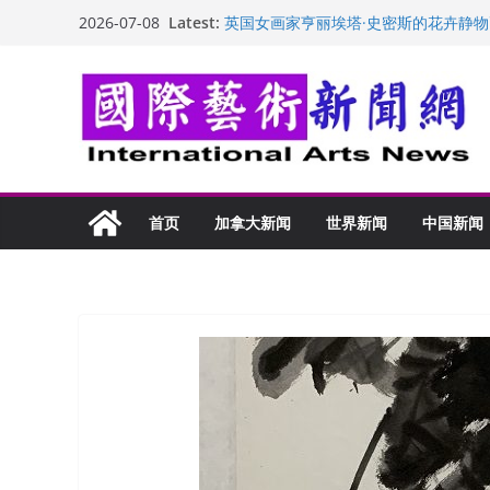
Skip
Latest:
英国女画家亨丽埃塔·史密斯的花卉静物
2026-07-08
to
美国加州正式设立“李小龙日” 成首位
玛丽安娜·卡拉切娃的绘画：幽默和难
content
苏方 ：“字”得其乐
“梵心”归处：一场展览 连着攀枝花的千
首页
加拿大新闻
世界新闻
中国新闻