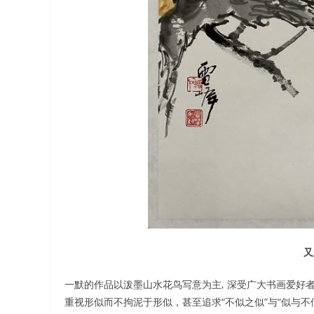
又
一默的作品以泼墨山水花鸟写意为主, 深受广大书画爱好
重视形似而不拘泥于形似，甚至追求“不似之似”与“似与