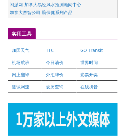
闲派网-加拿大易经风水预测顾问中心
加拿大赛智公司-脑保健系列产品
五星国艺拍卖及评估公司
国际注册执业营养师公会
实用工具
爱德华连锁酒店万锦分店
爱德华连锁酒店万锦分店
加国天气
TTC
GO Transit
健健宝公司
二十一世纪美联地产公司
机场航班
今日油价
世界时间
全球趋势移民留学
网上翻译
外汇牌价
彩票开奖
盛达资本
正点印艺设计
测试网速
农历查询
在线拼音