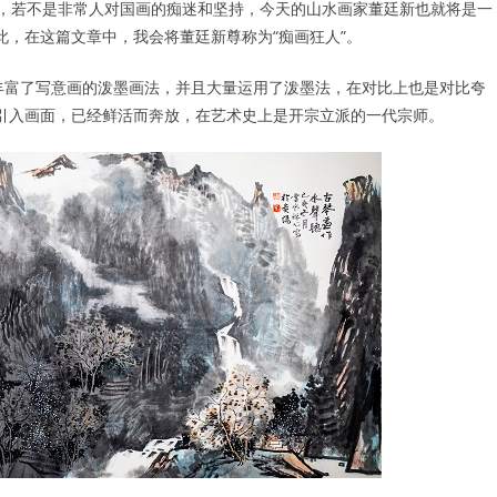
坷，若不是非常人对国画的痴迷和坚持，今天的山水画家董廷新也就将是一
，在这篇文章中，我会将董廷新尊称为“痴画狂人”。
丰富了写意画的泼墨画法，并且大量运用了泼墨法，在对比上也是对比夸
引入画面，已经鲜活而奔放，在艺术史上是开宗立派的一代宗师。