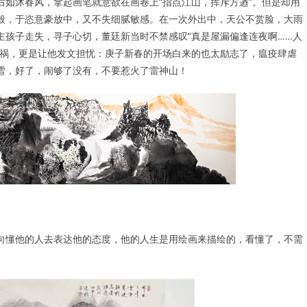
如沐春风，拿起画笔就意欲在画卷上“指点江山，挥斥方遒”。但是却用
般，于恣意豪放中，又不失细腻敏感。在一次外出中，天公不赏脸，大雨
主孩子走失，寻子心切，董廷新当时不禁感叹“真是屋漏偏逢连夜啊……人
灾祸，更是让他发文担忧：庚子新春的开场白来的也太励志了，瘟疫肆虐
雪，好了，闹够了没有，不要惹火了雷神山！
向懂他的人去表达他的态度，他的人生是用绘画来描绘的，看懂了，不需