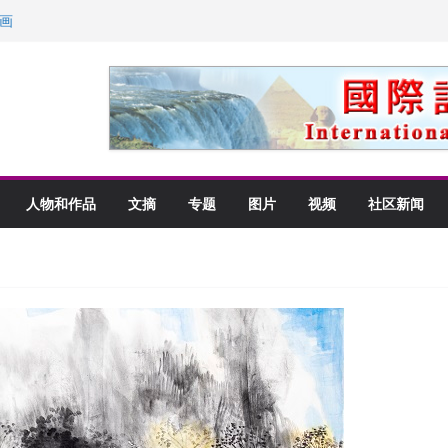
画
获州级纪念日华裔美国人
以言喻的快乐
里乡愁
人物和作品
文摘
专题
图片
视频
社区新闻