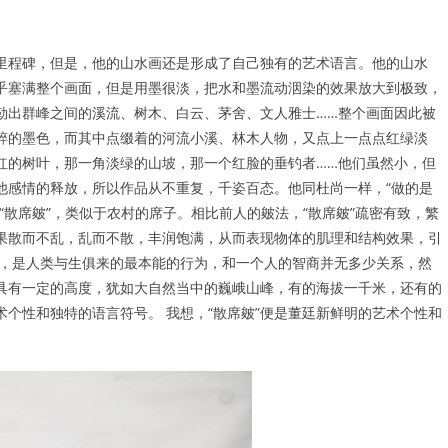
里程碑，但是，他的山水画还是形成了自己独有的艺术语言。他的山水
乎塞满整个画面，但是用墨很淡，把水和墨流动洇染的效果放大到极致，
勒出群峰之间的溪流、树木、白云、茅舍、文人雅士……整个画面因此被
粹的墨色，而其中点缀着的河流小溪、林木人物，又点上一点点红绿淡
红的树叶，那一角淡绿的山坡，那一个红脸的垂钓者……他们虽然小，但
他感情的释放，所以作品从不重复，千姿百态。他同杜尚一样，“做的是
“散席皴”，类似于农村的席子。相比前人的皴法，“散席皴”疏密有致，繁
果散而不乱，乱而不散，丰润饱满，从而表现物体的肌理和结构效果，引
画，是人类与生俱来的最本能的行为，和一个人的智商并无多少关系，然
具有一定的高度，犹如大自然当中的巍峨山峰，有的海拔一千米，还有的
个性和独特的语言符号。 我想，“散席皴”便是董廷新鲜明的艺术个性和