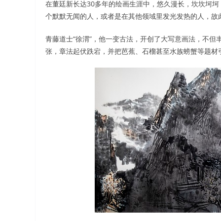
在董廷新长达30多年的绘画生涯中，悠久漫长，坎坎坷
个默默无闻的人，或者是在其他领域里发光发热的人，故此
青藤道士“徐渭”，他一变古法，开创了大写意画法，不但
张，章法起伏跌宕，并把芭蕉、石榴甚至水族螃蟹等题材