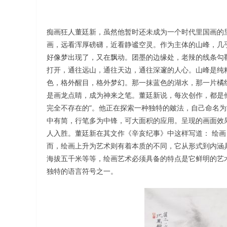
痴画狂人董廷新，虽然他暂时还未成为一个时代里国画的
画，远看浑厚磅礴，近看静谧空灵。作为主体的山峰，几
好像梦出现了，又在飘动。团墨的边缘处，老辣的线条勾
打开，通往远山，通往天边，通往深邃的人心。山峰是纯
色，格外醒目，格外梦幻。那一抹蓝色的湖水，那一片橘
是画龙点睛，成为神来之笔。董廷新说，每次创作，都是
完全不存在的”。他正在探索一种独特的皴法，自己命名为
中有简，行笔多为中锋，可大面积的应用。呈现的画面效
人入胜。董廷新在其文作《辛亥纪事》中这样写道： 绘
而，绘画上升为艺术则有着本质的不同，它从形式到内涵
海拔五千米等等，绘画艺术必须具备的特点是它鲜明的艺术
独特的语言符号之一。