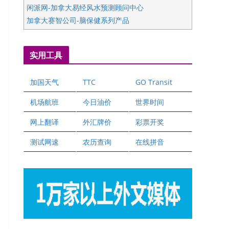
闲派网-加拿大易经风水预测顾问中心
加拿大赛智公司-脑保健系列产品
五星国艺拍卖及评估公司
国际注册执业营养师公会
实用工具
爱德华连锁酒店万锦分店
爱德华连锁酒店万锦分店
加国天气
TTC
GO Transit
健健宝公司
二十一世纪美联地产公司
机场航班
今日油价
世界时间
全球趋势移民留学
网上翻译
外汇牌价
彩票开奖
盛达资本
正点印艺设计
测试网速
农历查询
在线拼音