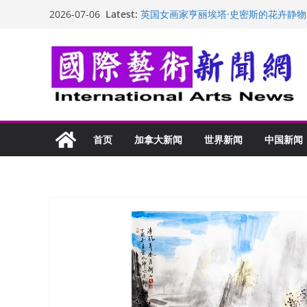
Skip
Latest:
英国女画家亨丽埃塔·史密斯的花卉静物
2026-07-06
to
美国加州正式设立“李小龙日” 成首位
玛丽安娜·卡拉切娃的绘画：幽默和难
content
苏方 ：“字”得其乐
“梵心”归处：一场展览 连着攀枝花的千
首页
加拿大新闻
世界新闻
中国新闻