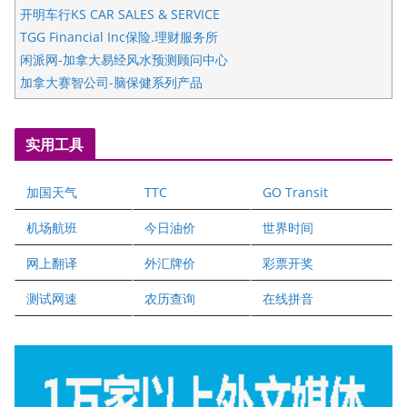
开明车行KS CAR SALES & SERVICE
TGG Financial Inc保险.理财服务所
闲派网-加拿大易经风水预测顾问中心
加拿大赛智公司-脑保健系列产品
五星国艺拍卖及评估公司
国际注册执业营养师公会
实用工具
爱德华连锁酒店万锦分店
爱德华连锁酒店万锦分店
加国天气
TTC
GO Transit
健健宝公司
二十一世纪美联地产公司
机场航班
今日油价
世界时间
全球趋势移民留学
网上翻译
外汇牌价
彩票开奖
盛达资本
正点印艺设计
测试网速
农历查询
在线拼音