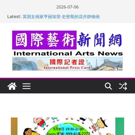
Skip
2026-07-06
to
“梵心”归处：一场展览 连着攀枝花的千里乡愁
Latest:
content
英国女画家亨丽埃塔·史密斯的花卉静物画
美国加州正式设立“李小龙日” 成首位获州级纪念日华裔
美国人
玛丽安娜·卡拉切娃的绘画：幽默和难以言喻的快乐
苏方 ：“字”得其乐