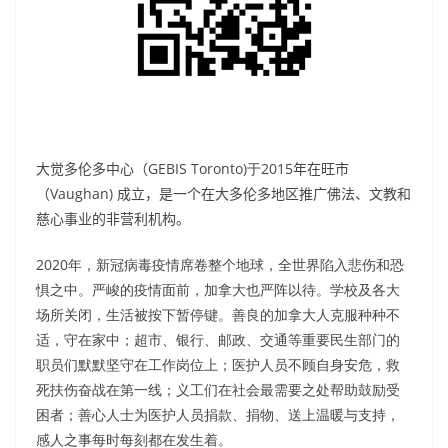
大觉多伦多中心（
GEBIS Toronto)于2015
年
在旺市
（
Vaughan)
成立
，是一个在大多伦多地区推广佛法、文教和
慈心事业的非营利机构。
2020年，新冠病毒疫情席卷整个地球，全世界陷入悲伤和恐
惧之中。严峻的疫情面前，加拿大也严阵以待。学校及各大
场所关闭，生活被按下暂停键。善良的加拿大人克服种种不
适，守在家中；超市、银行、邮政、交通等重要民生部门的
职员们默默坚守在工作岗位上；医护人员不顾自身安危，救
死扶伤奋战在第一线；义工们在社会最需要之处帮助鼓励受
困者；善心人士为医护人员捐款、捐物、送上温暖与支持，
感人之事每时每刻都在发生着。