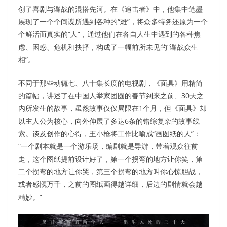
创了喜剧与谍战的混搭先河。在《追击者》中，他集中笔墨
展现了一个个间谍所遇到各种的“难”，将众多特务还原为一个
个鲜活而真实的“人”，通过他们在各自人生中遇到的各种焦
虑、困惑、危机和抉择，构成了一幅前所未见的“谍战众生
相”。
不同于那些动辄七、八十集长度的电视剧，《面具》用精简
的篇幅，讲述了在中国人举家团圆的春节到来之前、30天之
内所发生的故事，虽然故事仅仅局限在1个月，但《面具》却
以主人公为核心，向外伸展了多达6条的错综复杂的故事线
索。谈及创作的心得，王小枪将工作比喻成“画图纸的人”：
“一个剧本就是一个游乐场，编剧就是导游，带着观众往前
走，这个图纸提前设计好了，第一个拐弯的地方让你笑，第
二个拐弯的地方让你哭，第三个拐弯的地方叫你心惊胆战，
或者感慨万千，之前的图纸画得越详细，后边的剧情就会越
精妙。”