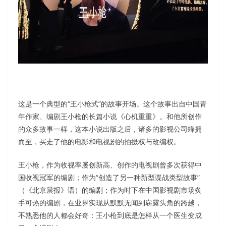
这是一个典型的“王小枪式”的故事开场。这个故事出自中国青
年作家、编剧王小枪的长篇小说《心机重重》。和他所创作
的众多故事一样，这本小说出版之后，诸多的影视公司蜂拥
而至，买走了他的电影和电视剧的拍摄权与改编权。
王小枪，作为收视率屡创新高、创作的电视剧曾多次获得中
国收视冠军的编剧；作为“创造了另一种新型谍战类型故事”
（《北京晨报》语）的编剧；作为时下在中国影视剧市场炙
手可热的编剧，在业界实现从默默无闻到崭露头角的跨越，
不熟悉他的人都会好奇：王小枪到底是怎样从一个医生变成