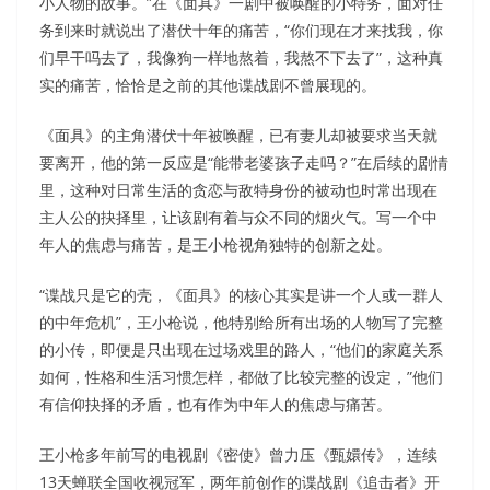
小人物的故事。”在《面具》一剧中被唤醒的小特务，面对任
务到来时就说出了潜伏十年的痛苦，“你们现在才来找我，你
们早干吗去了，我像狗一样地熬着，我熬不下去了”，这种真
实的痛苦，恰恰是之前的其他谍战剧不曾展现的。
《面具》的主角潜伏十年被唤醒，已有妻儿却被要求当天就
要离开，他的第一反应是“能带老婆孩子走吗？”在后续的剧情
里，这种对日常生活的贪恋与敌特身份的被动也时常出现在
主人公的抉择里，让该剧有着与众不同的烟火气。写一个中
年人的焦虑与痛苦，是王小枪视角独特的创新之处。
“谍战只是它的壳，《面具》的核心其实是讲一个人或一群人
的中年危机”，王小枪说，他特别给所有出场的人物写了完整
的小传，即便是只出现在过场戏里的路人，“他们的家庭关系
如何，性格和生活习惯怎样，都做了比较完整的设定，”他们
有信仰抉择的矛盾，也有作为中年人的焦虑与痛苦。
王小枪多年前写的电视剧《密使》曾力压《甄嬛传》，连续
13天蝉联全国收视冠军，两年前创作的谍战剧《追击者》开