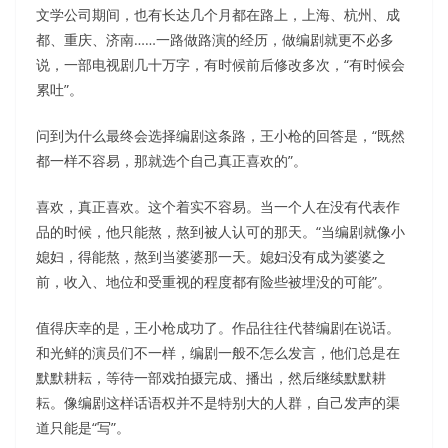
文学公司期间，也有长达几个月都在路上，上海、杭州、成
都、重庆、济南……一路做路演的经历，做编剧就更不必多
说，一部电视剧几十万字，有时候前后修改多次，“有时候会
累吐”。
问到为什么最终会选择编剧这条路，王小枪的回答是，“既然
都一样不容易，那就选个自己真正喜欢的”。
喜欢，真正喜欢。这个着实不容易。当一个人在没有代表作
品的时候，他只能熬，熬到被人认可的那天。“当编剧就像小
媳妇，得能熬，熬到当婆婆那一天。媳妇没有成为婆婆之
前，收入、地位和受重视的程度都有险些被埋没的可能”。
值得庆幸的是，王小枪成功了。作品往往代替编剧在说话。
和光鲜的演员们不一样，编剧一般不怎么发言，他们总是在
默默耕耘，等待一部戏拍摄完成、播出，然后继续默默耕
耘。像编剧这样话语权并不是特别大的人群，自己发声的渠
道只能是“写”。