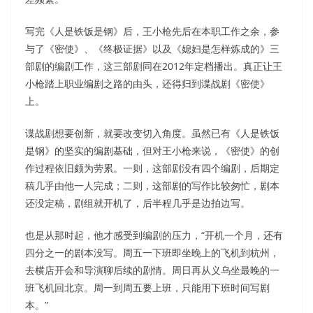
写完《人是铁饭是钢》后，王小枪先后在本职工作之余，参
与了《密使》、《终极证据》以及《媳妇是怎样炼成的》三
部剧的编剧工作，这三部剧同在2012年定档播出。真正让王
小枪踏上职业编剧之路的由头，还得归到谍战剧《密使》
上。
谍战剧想要创新，就要改变切入角度。虽然已有《人是铁饭
是钢》的坚实的编剧基础，但对王小枪来说，《密使》的创
作过程依旧颇为劳累。一则，这部剧没有四个编剧，后期定
稿几乎由他一人完成；二则，这部剧的写作比较匆忙，剧本
还没定稿，剧组就开机了，后半程几乎是边拍边写。
也是从那时起，他才感受到编剧的压力，“开机一个月，还有
四分之一的剧本没写。周五一下班即坐晚上的飞机到杭州，
去横店开会和导演聊后续的剧情。周日再从义乌坐最晚的一
班飞机回北京。周一到周五要上班，只能用下班时间写剧
本。”