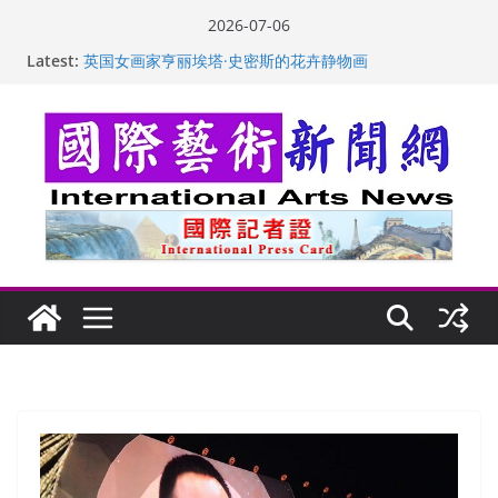
Skip
2026-07-06
to
Latest:
“梵心”归处：一场展览 连着攀枝花的千里乡愁
content
英国女画家亨丽埃塔·史密斯的花卉静物画
美国加州正式设立“李小龙日” 成首位获州级纪念日华裔
美国人
玛丽安娜·卡拉切娃的绘画：幽默和难以言喻的快乐
苏方 ：“字”得其乐