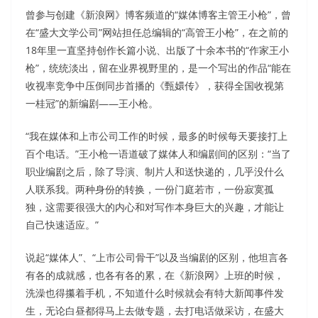
曾参与创建《新浪网》博客频道的“媒体博客主管王小枪”，曾
在“盛大文学公司”网站担任总编辑的“高管王小枪”，在之前的
18年里一直坚持创作长篇小说、出版了十余本书的“作家王小
枪”，统统淡出，留在业界视野里的，是一个写出的作品“能在
收视率竞争中压倒同步首播的《甄嬛传》，获得全国收视第
一桂冠”的新编剧——王小枪。
“我在媒体和上市公司工作的时候，最多的时候每天要接打上
百个电话。”王小枪一语道破了媒体人和编剧间的区别：“当了
职业编剧之后，除了导演、制片人和送快递的，几乎没什么
人联系我。两种身份的转换，一份门庭若市，一份寂寞孤
独，这需要很强大的内心和对写作本身巨大的兴趣，才能让
自己快速适应。”
说起“媒体人”、“上市公司骨干”以及当编剧的区别，他坦言各
有各的成就感，也各有各的累，在《新浪网》上班的时候，
洗澡也得攥着手机，不知道什么时候就会有特大新闻事件发
生，无论白昼都得马上去做专题，去打电话做采访，在盛大