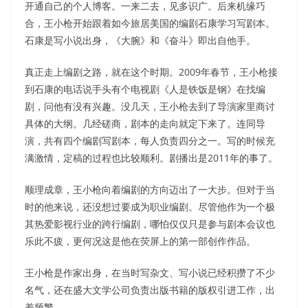
开通自己的个人博客。一来二去，见多识广。后来机缘巧
合，王小枪开始跟着如今旅居美国的编剧石康学习写剧本。
石康是写小说出身，《大腕》和《奋斗》即出自他手。
真正走上编剧之路，就在这个时期。2009年春节，王小枪接
到石康的电话说手头有个电视剧《人是铁饭是钢》在找编
剧，问他有没有兴趣。没几天，王小枪去到了导演家里商讨
具体的大纲。几经磋商，剧本的走向就定下来了。连同导
演，共有四个编剧写剧本，每人负责四分之一。写的时候充
满激情，定稿的过程也比较顺利。剧播出是2011年的事了。
顺理成章，王小枪向着编剧的方向迈出了一大步。但对于当
时的他来说，还没想过要成为职业编剧。尽管他作为一个极
其热爱影视行业的跨行编剧，哪怕仅仅只是参与剧本会议也
乐此不疲，更何况这是他在荧屏上的第一部创作作品。
王小枪是作家出身，在当时写杂文、写小说已经积攒了不少
名气，还在盛大文学公司负责出版书籍的版权引进工作，出
差频繁。