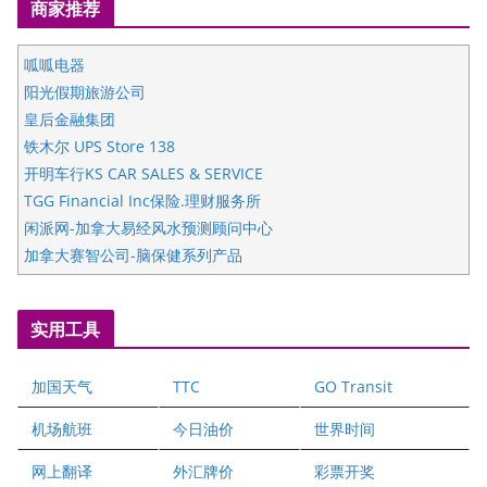
商家推荐
呱呱电器
阳光假期旅游公司
皇后金融集团
铁木尔 UPS Store 138
开明车行KS CAR SALES & SERVICE
TGG Financial Inc保险.理财服务所
闲派网-加拿大易经风水预测顾问中心
加拿大赛智公司-脑保健系列产品
五星国艺拍卖及评估公司
国际注册执业营养师公会
实用工具
爱德华连锁酒店万锦分店
爱德华连锁酒店万锦分店
加国天气
TTC
GO Transit
健健宝公司
二十一世纪美联地产公司
机场航班
今日油价
世界时间
全球趋势移民留学
网上翻译
外汇牌价
彩票开奖
盛达资本