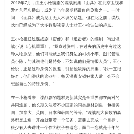
2018年7月，由王小枪编剧的谍战剧集《面具》在北京卫视和
爱奇艺同步播出，成为了当年暑期档最红的剧集之一。一时
间，《面具》成为见面无人不谈的话题。但在此之前，谍战
戏也已经成为了大多数影视界人士对王小枪认知的起点。
王小枪担任过谍战剧《密使》和《追击者》的编剧，写过谍
战小说《心机重重》。“我查过资料，在过去的历史中有过这
种人物原型，他们可能就是我们身边的司机小李、图书管理
员小陈，与其说他们是特务，不如说他们是情报人员”，王小
枪说，正是这种身份的反差，引起他浓厚的兴趣，“我一直很
好奇，他们潜伏的这些年，每天深夜安顿好家人后，会不会
想起自己的特殊身份。”
在王小枪看来，谍战剧的题材更新其实是全世界都在面对的
共同难题，他长期关注着不少国家的同类题材剧集，包括美
国、加拿大、英国、日本和韩国的等等。“谍战剧大多数的套
路都是主角一开始就带着一个任务，需要去完成一个目标，
很少有人去讲述一个作为棋子被遗忘，而且一忘就是十年的