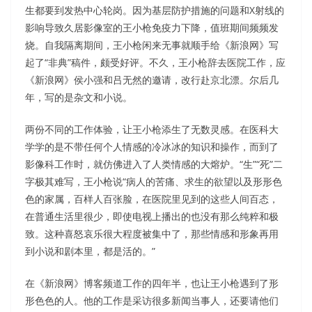
生都要到发热中心轮岗。因为基层防护措施的问题和X射线的
影响导致久居影像室的王小枪免疫力下降，值班期间频频发
烧。自我隔离期间，王小枪闲来无事就顺手给《新浪网》写
起了“非典”稿件，颇受好评。不久，王小枪辞去医院工作，应
《新浪网》侯小强和吕无然的邀请，改行赴京北漂。尔后几
年，写的是杂文和小说。
两份不同的工作体验，让王小枪添生了无数灵感。在医科大
学学的是不带任何个人情感的冷冰冰的知识和操作，而到了
影像科工作时，就仿佛进入了人类情感的大熔炉。“生”“死”二
字极其难写，王小枪说“病人的苦痛、求生的欲望以及形形色
色的家属，百样人百张脸，在医院里见到的这些人间百态，
在普通生活里很少，即使电视上播出的也没有那么纯粹和极
致。这种喜怒哀乐很大程度被集中了，那些情感和形象再用
到小说和剧本里，都是活的。”
在《新浪网》博客频道工作的四年半，也让王小枪遇到了形
形色色的人。他的工作是采访很多新闻当事人，还要请他们