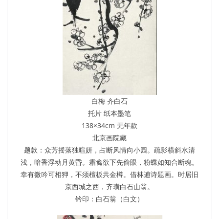
白梅 齐白石
托片 纸本墨笔
138×34cm 无年款
北京画院藏
题款：众芳摇落独暄妍，占断风情向小园。疏影横斜水清
浅，暗香浮动月黄昏。霜禽欲下先偷眼，粉蝶如知合断魂。
幸有微吟可相狎，不须檀板共金樽。借林逋诗题画。时居旧
京西城之西，齐璜白石山翁。
钤印：白石翁（白文）