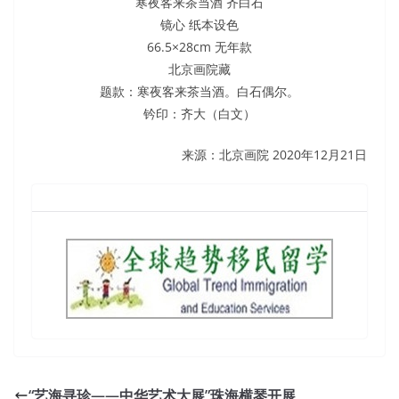
寒夜客来茶当酒 齐白石
镜心 纸本设色
66.5×28cm 无年款
北京画院藏
题款：寒夜客来茶当酒。白石偶尔。
钤印：齐大（白文）
来源：北京画院 2020年12月21日
“艺海寻珍——中华艺术大展”珠海横琴开展