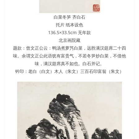
白菜冬笋 齐白石
托片 纸本设色
136.5×33.5cm 无年款
北京画院藏
题款：曾文正公云：鸭汤煮萝艿白菜，远胜满汉筵席二十四
味。余谓文正公此语犹有富贵气，不若冬笋炒白菜，不借他
味，满汉筵席真不如也。白石并记。
钤印：老白（白文）木人（朱文）三百石印富翁（朱文）