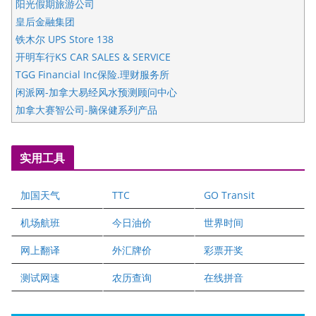
阳光假期旅游公司
皇后金融集团
铁木尔 UPS Store 138
开明车行KS CAR SALES & SERVICE
TGG Financial Inc保险.理财服务所
闲派网-加拿大易经风水预测顾问中心
加拿大赛智公司-脑保健系列产品
五星国艺拍卖及评估公司
国际注册执业营养师公会
实用工具
爱德华连锁酒店万锦分店
爱德华连锁酒店万锦分店
加国天气
TTC
GO Transit
健健宝公司
二十一世纪美联地产公司
机场航班
今日油价
世界时间
全球趋势移民留学
网上翻译
外汇牌价
彩票开奖
盛达资本
正点印艺设计
测试网速
农历查询
在线拼音