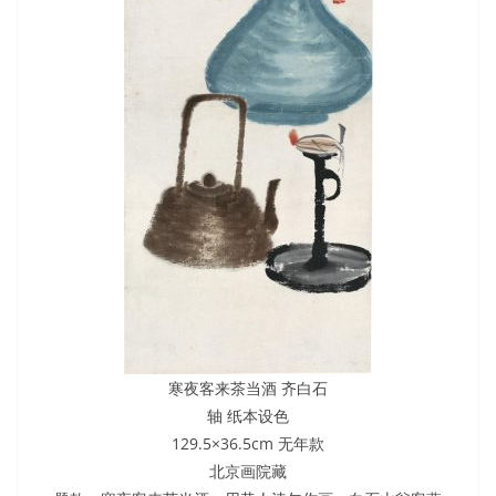
寒夜客来茶当酒 齐白石
轴 纸本设色
129.5×36.5cm 无年款
北京画院藏