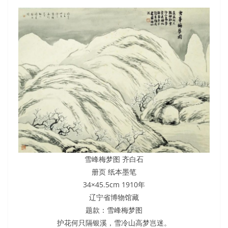
雪峰梅梦图 齐白石
册页 纸本墨笔
34×45.5cm 1910年
辽宁省博物馆藏
题款：雪峰梅梦图
护花何只隔银溪，雪冷山高梦岂迷。