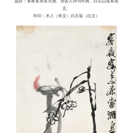
题款：寒夜客来茶当酒。用昔人诗句作画。白石山翁客燕
京。
钤印：木人（朱文）白石翁（白文）