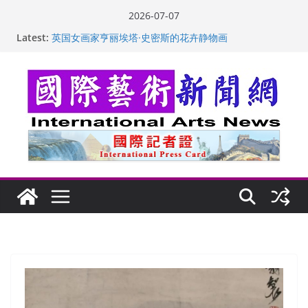
Skip
2026-07-07
to
Latest:
“梵心”归处：一场展览 连着攀枝花的千里乡愁
content
英国女画家亨丽埃塔·史密斯的花卉静物画
美国加州正式设立“李小龙日” 成首位获州级纪念日华裔
美国人
玛丽安娜·卡拉切娃的绘画：幽默和难以言喻的快乐
苏方 ：“字”得其乐