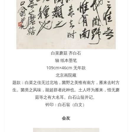
白菜蘑菇 齐白石
轴 纸本墨笔
109cm×46cm 无年款
北京画院藏
题款：白菜之佳无过北地，菌野之美惟有南方，雁来去时方
生。菌类之风味，能超群者此种也。土人呼为雁来，惜无蘑
菇等之有大名耳。白石山翁并记。
钤印：白石翁（白文）
会友