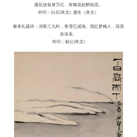
愿化放翁身万亿，有梅花处醉如泥。
钤印：白石(朱文) 濒生（朱文）
黎承礼题诗：消寒三九时，香雪已成海。我忆梦梅人，琼英
杂冰采。
钤印：鲸公(朱文)