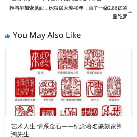
拒与毕加索见面，她独居大漠40年，画了一朵2.86亿的
曼陀罗
You May Also Like
艺术人生 情系金石——纪念著名篆刻家荆
鸿先生