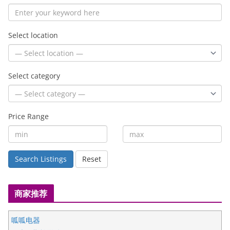
Select location
Select category
Price Range
Search Listings
Reset
商家推荐
呱呱电器