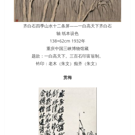
齐白石四季山水十二条屏——一白高天下齐白石
轴 纸本设色
138×62cm 1932年
重庆中国三峡博物馆藏
题款：一白高天下。三百石印富翁制。
钤印：老木（朱文）痴齐（朱文）
赏梅