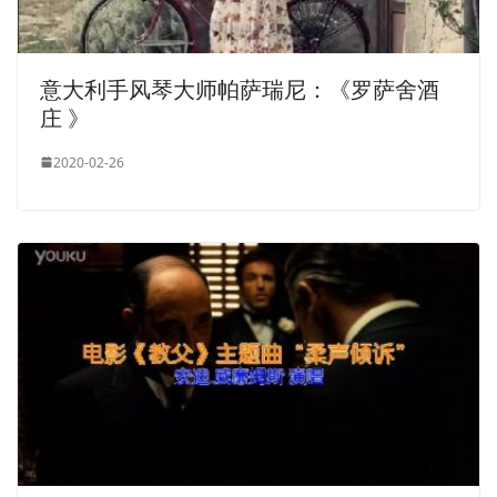
意大利手风琴大师帕萨瑞尼：《罗萨舍酒
庄 》
2020-02-26