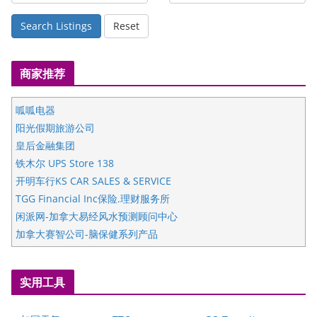
Search Listings
Reset
商家推荐
呱呱电器
阳光假期旅游公司
皇后金融集团
铁木尔 UPS Store 138
开明车行KS CAR SALES & SERVICE
TGG Financial Inc保险.理财服务所
闲派网-加拿大易经风水预测顾问中心
加拿大赛智公司-脑保健系列产品
五星国艺拍卖及评估公司
国际注册执业营养师公会
实用工具
爱德华连锁酒店万锦分店
爱德华连锁酒店万锦分店