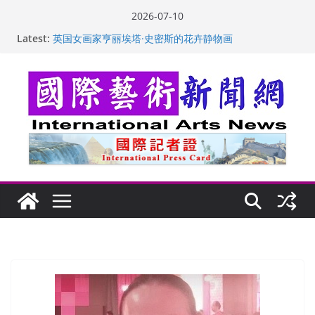
Skip
2026-07-10
to
“梵心”归处：一场展览 连着攀枝花的千里乡愁
Latest:
content
英国女画家亨丽埃塔·史密斯的花卉静物画
美国加州正式设立“李小龙日” 成首位获州级纪念日华裔
美国人
玛丽安娜·卡拉切娃的绘画：幽默和难以言喻的快乐
苏方 ：“字”得其乐