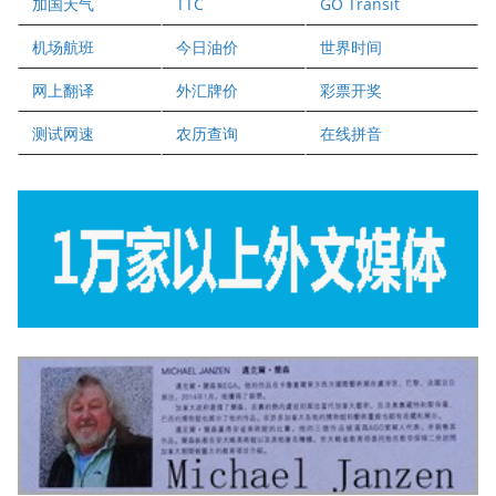
加国天气
TTC
GO Transit
健健宝公司
二十一世纪美联地产公司
机场航班
今日油价
世界时间
全球趋势移民留学
网上翻译
外汇牌价
彩票开奖
盛达资本
正点印艺设计
测试网速
农历查询
在线拼音