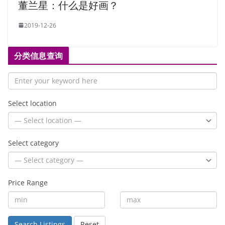
董兰星：什么是好画？
2019-12-26
分类信息查询
Select location
Select category
Price Range
Search Listings
Reset