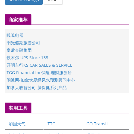
商家推荐
呱呱电器
阳光假期旅游公司
皇后金融集团
铁木尔 UPS Store 138
开明车行KS CAR SALES & SERVICE
TGG Financial Inc保险.理财服务所
闲派网-加拿大易经风水预测顾问中心
加拿大赛智公司-脑保健系列产品
五星国艺拍卖及评估公司
国际注册执业营养师公会
实用工具
爱德华连锁酒店万锦分店
爱德华连锁酒店万锦分店
加国天气
TTC
GO Transit
健健宝公司
二十一世纪美联地产公司