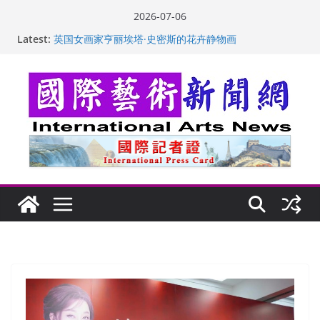
Skip
2026-07-06
“梵心”归处：一场展览 连着攀枝花的千里乡愁
to
Latest:
英国女画家亨丽埃塔·史密斯的花卉静物画
content
美国加州正式设立“李小龙日” 成首位获州级纪念日华裔
美国人
玛丽安娜·卡拉切娃的绘画：幽默和难以言喻的快乐
苏方 ：“字”得其乐