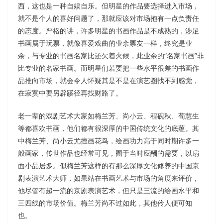
西，这也是一种自娱自乐。但明星的作品要选择进入市场，
就不是个人的喜好问题了，那就应该对市场抱有一点负责任
的态度。严格的讲，许多明星的书画作品是不成熟的，涉足
书画属于玩票，就像喜爱戏曲的业余票友一样，终究是业
余，与专业的书画名家比还欠着火候，此业余的“名家书画”非
比专业的名家书画。而明星们若要把一些水平很差的书画作
品推向市场，就会令人怀疑其是不是在演艺圈找不到感觉，
在寂寞中要另辟蹊径再找财路了。
老一辈的戏剧艺术大家如梅兰芳、尚小云、程砚秋、荀慧生
等都喜欢书画，他们都有很深厚的中国传统文化的底蕴。其
中梅兰芳、尚小云尤擅画花鸟，绘画功力高于同时期许多一
般画家，传世作品也经常可见，囿于当时应酬的需要，以扇
面小品居多。似梅兰芳这样的有那么深厚文化修养的中国京
剧表演艺术大师，如果站在书画艺术与市场的角度来评价，
他尽管有超一流的京剧表演艺术，但只是三流的绘画水平和
三四线的市场价值。梅兰芳尚不过如此，其他伶人便可知
也。