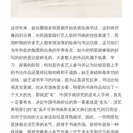
这些年来，娱乐圈很多明星都开始热衷绘画书法，这到有些
像回归古典，向民国梨园行艺人崇尚书画的传统靠拢了。民
国时期的许多艺人都有很深厚的绘画与书法功底，这与他们
当年所处的氛围和自身的学养有关。如今的明星能够画的好
写的好的是比较鲜见的。大多数人的作品尚属于临摹、学
习、探索的阶段，特别是许多艺人参与并认为比较容易上手
的书法作品还显得比较幼稚和不成熟，缺乏基础和基本功的
训练，缺乏读书学习的内涵，因为认真讲究起来，书法比绘
画其实更难。但从市场角度去看，明星的书画作品却沾了一
个大大的光，那就是“名”。中国字画讲究的是名人字画，首先
一定要有名，决定中国书画价位的第一要素就是“名头”，演艺
界明星们的“名”虽不可和书画界名家大师们的名气同日而语，
但对于坊间的大众来说却也是耳熟能详。因此，一些明星也
是挟着在演艺界的名气，跻身于书画市场。前些年就有一种
怪现象，那就是略有小名气也有一定艺术水平和功力的书画