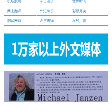
机场航班
今日油价
世界时间
全球趋势移民留学
网上翻译
外汇牌价
彩票开奖
盛达资本
正点印艺设计
测试网速
农历查询
在线拼音