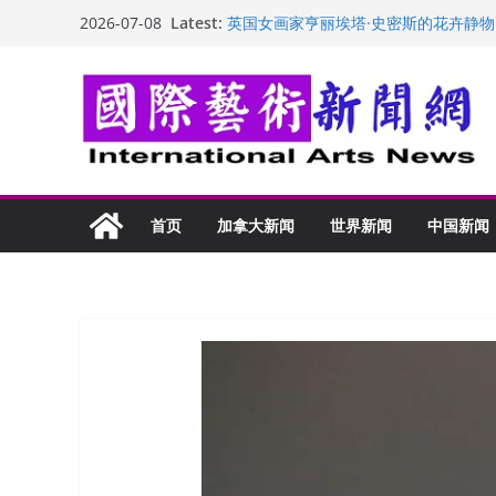
“梵心”归处：一场展览 连着攀枝花的千
Skip
Latest:
2026-07-08
英国女画家亨丽埃塔·史密斯的花卉静物
to
美国加州正式设立“李小龙日” 成首位
玛丽安娜·卡拉切娃的绘画：幽默和难
content
苏方 ：“字”得其乐
首页
加拿大新闻
世界新闻
中国新闻