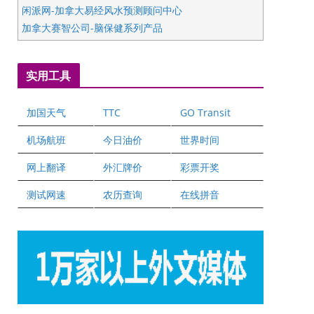
闲派网-加拿大易经风水预测顾问中心
加拿大赛智公司-脑保健系列产品
五星国艺拍卖及评估公司
国际注册执业营养师公会
实用工具
爱德华连锁酒店万锦分店
爱德华连锁酒店万锦分店
加国天气
TTC
GO Transit
健健宝公司
二十一世纪美联地产公司
机场航班
今日油价
世界时间
全球趋势移民留学
网上翻译
外汇牌价
彩票开奖
盛达资本
正点印艺设计
测试网速
农历查询
在线拼音