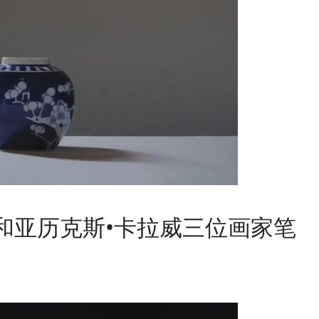
兹和亚历克斯•卡拉威三位画家笔