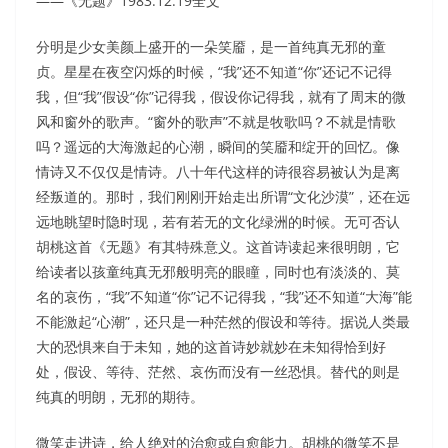
——《无题》1983.12.19全文
分明是少女美颜上盛开的一朵笑靥，是一首纯真无邪的童
贞。星星在夜空闪烁的时候，“我”还不知道“你”还记不记得
我，但“我”假设“你”记得我，假设你记得我，就有了周末的微
风和窗外的歌声。“窗外的歌声”不就是牧歌吗？不就是情歌
吗？遥远的大海激起的心潮，瞬间的笑靥和绽开的回忆。像
情诗又不仅仅是情诗。八十年代这样的诗很容易被认为是离
经叛道的。那时，我们刚刚开始走出所谓“文化沙漠”，还在远
远地眺望时隐时现，若有若无的文化绿洲的时候。无可否认
胡桃这首《无题》有其特殊意义。这首诗读起来很明朗，它
给读者以孩童纯真无邪般明亮的眼瞳，同时也有淡淡的、莫
名的哀伤，“我”不知道“你”记不记得我，“我”还不知道“大海”能
不能激起“心潮”，还只是一种茫然的假设和等待。据说人类最
大的恐惧来自于未知，她的这首诗妙就妙在未知得恰到好
处，假设、等待、茫然、哀伤而没有一丝恐惧。替代的则是
纯真的明朗，无邪的期待。
微笑走进诗，给人绝对的治愈或自愈能力。胡桃的微笑不是