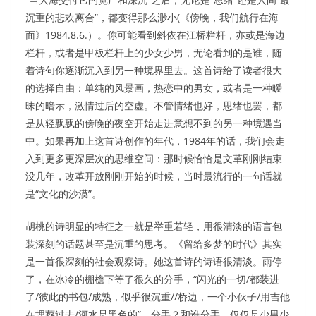
沉重的悲欢离合”，都变得那么渺小(《傍晚，我们航行在海
面》1984.8.6.）。你可能看到斜依在江桥栏杆，亦或是海边
栏杆，或者是甲板栏杆上的少女少男，无论看到的是谁，随
着诗句你逐渐沉入到另一种境界里去。这首诗给了读者很大
的选择自由：单纯的风景画，热恋中的男女，或者是一种暧
昧的暗示，激情过后的空虚。不管情绪也好，思绪也罢，都
是从轻飘飘的傍晚的夜空开始走进意想不到的另一种境遇当
中。如果再加上这首诗创作的年代，1984年的话，我们会走
入到更多更深层次的思维空间：那时候恰恰是文革刚刚结束
没几年，改革开放刚刚开始的时候，当时最流行的一句话就
是“文化的沙漠”。
胡桃的诗明显的特征之一就是举重若轻，用很清淡的语言包
装深刻的话题甚至是沉重的思考。《留给多梦的时代》其实
是一首很深刻的社会观察诗。她这首诗的诗语很清淡。雨停
了，在冰冷的棚檐下等了很久的分手，“闪光的一切/都装进
了/彼此的书包/成熟，似乎很沉重//桥边，一个小伙子/用吉他
在埋葬过去/河水是黑色的”。分手？和谁分手，仅仅是少男少