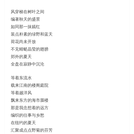
风穿梭在树叶之间
编著秋天的盛景
如同那一抹嫣红
装点朴素的绿野和蓝天
荷花尚未开放
不见蜻蜓晶莹的翅膀
郊外的夏天
全盘在寂静中沉沦
等着东流水
载来江南的楼阁庭院
等着越洋风
飘来东方的海市蜃楼
那是我念想着的远方
编织的往事与乡愁
在纽约的夏天
汇聚成点点野菊的芬芳