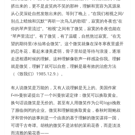
挤出来的，更不是皮笑肉不笑的那种，理解和宽容为其源泉
从心灵深处自然发散出来的。等到了晚上，“在我们相视之间/
别点上蜡烛和沉默”“再听一次鸟儿的歌唱”，寂寞的冬夜也“在
你的琴声里流过”。“相视”之间有了微笑，寂寞的冬夜也能在
“琴声里流过”。有了微笑，有了温暖，自然熬过寂寞。“在无
望的期待里/水仙将会微笑”。这个微笑就像在深冬寒夜里盛开
的忍冬花，看起来凄美柔弱，骨子里却是等待与浪漫，逐渐
走进相遇时候的理解。这种理解像歌声一样感染你我。理解
就是微笑，理解了就可以自愈，理解是最有效的治愈方法
（《致我们》1985.12.9.）。
有人说微笑是万能的，又有人说理解是无上的。美国作家
F•H•曼狄诺提出了一个叫曼狄诺定律：微笑可以换取黄金。
换句话说微笑是无价的。甚至有人用微笑作为公司logo挽救
了濒临倒闭的企业。微笑和理解能换取黄金，春秋时期鲍叔
牙和管仲的故事则是一个由衷的基于理解的微笑谋得一国，
可谓千古奇谭。胡桃的微笑不是浓郁的茉莉花香，而是淡淡
而清雅的菊花香——