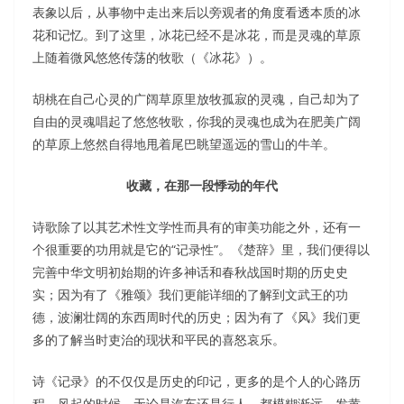
表象以后，从事物中走出来后以旁观者的角度看透本质的冰
花和记忆。到了这里，冰花已经不是冰花，而是灵魂的草原
上随着微风悠悠传荡的牧歌（《冰花》）。
胡桃在自己心灵的广阔草原里放牧孤寂的灵魂，自己却为了
自由的灵魂唱起了悠悠牧歌，你我的灵魂也成为在肥美广阔
的草原上悠然自得地甩着尾巴眺望遥远的雪山的牛羊。
收藏，在那一段悸动的年代
诗歌除了以其艺术性文学性而具有的审美功能之外，还有一
个很重要的功用就是它的“记录性”。《楚辞》里，我们便得以
完善中华文明初始期的许多神话和春秋战国时期的历史史
实；因为有了《雅颂》我们更能详细的了解到文武王的功
德，波澜壮阔的东西周时代的历史；因为有了《风》我们更
多的了解当时吏治的现状和平民的喜怒哀乐。
诗《记录》的不仅仅是历史的印记，更多的是个人的心路历
程。风起的时候，无论是汽车还是行人，都模糊渐远，发黄