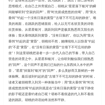
钓》是很有意思的一首诗。因为跳跃了、跳出了自己原有的
思维模式，在自己之外旁观自己，胡桃从“星星落下银河”的瞬
间能够听到“空寂的回声”，用“时光搓成悠悠的丝绳”，用“萤火
垂饵”“钓起一个没有日落的黄昏”“古墙下不可忘却的静坐”。唯
美的画面，在跳跃的思绪面前，给人以无可名状至美的诗歌
欣赏体验。从星星银河，跳跃到回声是极其熟悉而又陌生的
体验；萤火垂饵跳跃到黄昏，“没有日落的”。你以为用“萤火
垂饵”钓起的是“黄昏”，胡桃却不然，她继续给人以惊喜“钓起
的”不是“黄昏”，在“没有日落的黄昏”“古墙下不可忘却的静
坐”！到这里胡桃把读者一步一步代入自己的节奏，带入自己
营造的诗景之中。从星星和银河，让你听到貌似我们很熟悉
的“回声”，这个回声不是我们已知的什么东西掉入水中的声
音，“星星”掉落到“银河”的“回声”，多么美妙而又新鲜的一种
体验啊。最后读到钓起的是“古墙下不可忘却的静坐”的时候，
读者又被胡桃带入到另一种体验当中：用“萤火垂饵”和“时光
搓成悠悠丝绳”钓起的到底是在“没有日落的黄昏”古墙下静坐
的影子呢还是垂钓者自己呢？堪称不着痕迹的代入和不着痕
迹的跳跃。胡桃的诗语始终淡然和平静。