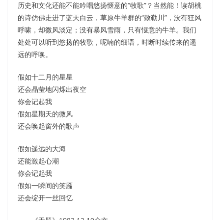
历史和文化还能不能吟唱悠扬惬意的“牧歌”？当然能！读胡桃
的诗仿佛走进了蓝天白云，草原牛羊群的“敕勒川”，没有狂风
呼啸，却微风淡定；没有暴风雪雨，只有惬意的牛羊。我们
处处可以听到悠扬的牧歌，呢喃的细语，时断时续传来的遥
远的呼唤。
假如十二月的星星
还会晶莹地闪烁出夜空
你会记起我
假如星期天的微风
还会唤起窗外的歌声
假如遥远的大海
还能激起心潮
你会记起我
假如一瞬间的笑靥
还会绽开一丝回忆