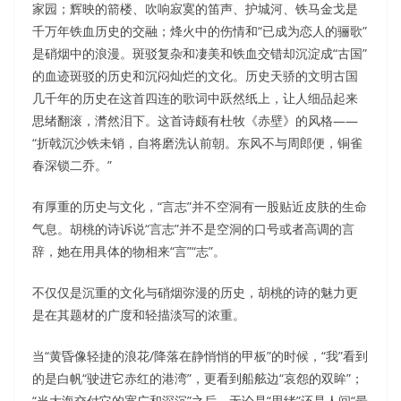
家园；辉映的箭楼、吹响寂寞的笛声、护城河、铁马金戈是
千万年铁血历史的交融；烽火中的伤情和“已成为恋人的骊歌”
是硝烟中的浪漫。斑驳复杂和凄美和铁血交错却沉淀成“古国”
的血迹斑驳的历史和沉闷灿烂的文化。历史天骄的文明古国
几千年的历史在这首四连的歌词中跃然纸上，让人细品起来
思绪翻滚，潸然泪下。这首诗颇有杜牧《赤壁》的风格——
“折戟沉沙铁未销，自将磨洗认前朝。东风不与周郎便，铜雀
春深锁二乔。”
有厚重的历史与文化，“言志”并不空洞有一股贴近皮肤的生命
气息。胡桃的诗诉说“言志”并不是空洞的口号或者高调的言
辞，她在用具体的物相来“言”“志”。
不仅仅是沉重的文化与硝烟弥漫的历史，胡桃的诗的魅力更
是在其题材的广度和轻描淡写的浓重。
当“黄昏像轻捷的浪花/降落在静悄悄的甲板”的时候，“我”看到
的是白帆“驶进它赤红的港湾”，更看到船舷边“哀怨的双眸”；
“当大海交付它的宽广和深沉”之后，无论是“思绪”还是人间“最