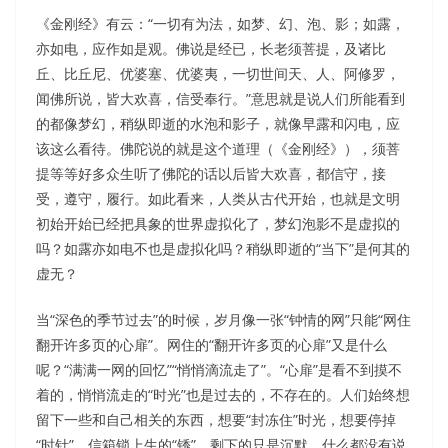
《金刚经》有云：“一切有为法，如梦、幻、泡、影；如露，
亦如电，应作如是观。佛说是经已，长老须菩提，及诸比
丘、比丘尼、优婆塞、优婆夷，一切世间天、人、阿修罗，
闻佛所说，皆大欢喜，信受奉行。”意思就是说人们所能看到
的都像梦幻，稍纵即逝的水泡和影子，就像早露和闪电，应
该这么看待。佛陀说的就是这个道理（《金刚经》），须菩
提等等好多众生听了佛陀的话以后皆大欢喜，都信守，接
受，遵守，履行。如此看来，人类从古代开始，也就是文明
初始开始已经把具象的世界虚拟化了，梦幻泡影不是虚拟的
吗？如露亦如电不也是虚拟化吗？稍纵即逝的“当下”是何其的
虚无？
当“深色的季节过去”的时候，岁月像一张“钟情的网”只能“网住
翻开许多页的心扉”。网住的“翻开许多页的心扉”又是什么
呢？“满满一网的回忆”“悄悄滴流走了”。“心扉”是看不到摸不
着的，悄悄流走的“时光”也是过去的，不存在的。人们始终想
留下一些和自己相关的东西，想要“封冻住”时光，想要停掉
“时针”，信箱锁上生的“锈”。剩下的只是沉默，什么都没有说