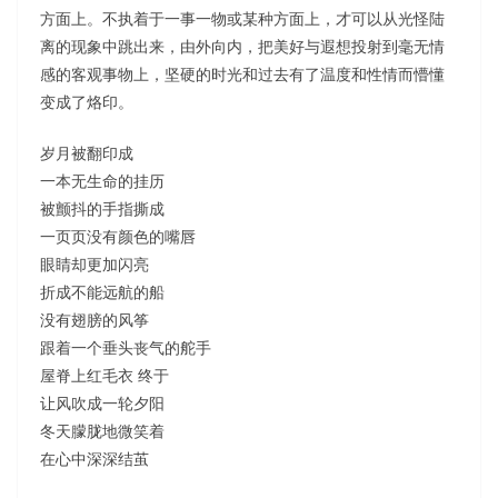
方面上。不执着于一事一物或某种方面上，才可以从光怪陆
离的现象中跳出来，由外向内，把美好与遐想投射到毫无情
感的客观事物上，坚硬的时光和过去有了温度和性情而懵懂
变成了烙印。
岁月被翻印成
一本无生命的挂历
被颤抖的手指撕成
一页页没有颜色的嘴唇
眼睛却更加闪亮
折成不能远航的船
没有翅膀的风筝
跟着一个垂头丧气的舵手
屋脊上红毛衣 终于
让风吹成一轮夕阳
冬天朦胧地微笑着
在心中深深结茧