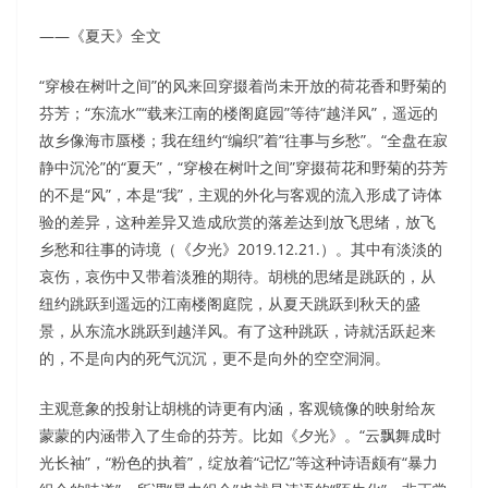
——《夏天》全文
“穿梭在树叶之间”的风来回穿掇着尚未开放的荷花香和野菊的
芬芳；“东流水”“载来江南的楼阁庭园”等待“越洋风”，遥远的
故乡像海市蜃楼；我在纽约“编织”着“往事与乡愁”。“全盘在寂
静中沉沦”的“夏天”，“穿梭在树叶之间”穿掇荷花和野菊的芬芳
的不是“风”，本是“我”，主观的外化与客观的流入形成了诗体
验的差异，这种差异又造成欣赏的落差达到放飞思绪，放飞
乡愁和往事的诗境（《夕光》2019.12.21.）。其中有淡淡的
哀伤，哀伤中又带着淡雅的期待。胡桃的思绪是跳跃的，从
纽约跳跃到遥远的江南楼阁庭院，从夏天跳跃到秋天的盛
景，从东流水跳跃到越洋风。有了这种跳跃，诗就活跃起来
的，不是向内的死气沉沉，更不是向外的空空洞洞。
主观意象的投射让胡桃的诗更有内涵，客观镜像的映射给灰
蒙蒙的内涵带入了生命的芬芳。比如《夕光》。“云飘舞成时
光长袖”，“粉色的执着”，绽放着“记忆”等这种诗语颇有“暴力