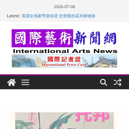
Skip
2026-07-06
to
Latest:
“梵心”归处：一场展览 连着攀枝花的千里乡愁
content
英国女画家亨丽埃塔·史密斯的花卉静物画
美国加州正式设立“李小龙日” 成首位获州级纪念日华裔
美国人
玛丽安娜·卡拉切娃的绘画：幽默和难以言喻的快乐
苏方 ：“字”得其乐