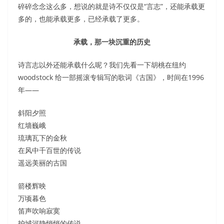
碎碎念念这么多，想说的就是诗不仅仅是“言志”，还能承载更
多的，也能承载更多，已经承载了更多。
承载，那一块沉重的历史
诗言志以外还能承载什么呢？我们先看一下胡桃在纽约
woodstock 给一部摇滚专辑写的歌词《古国》，时间在1996
年——
斜阳夕照
红墙巍峨
琉璃瓦下的金秋
在风中千百世的传说
遥远美丽的古国
箭楼辉映
万顷暮色
笛声吹响寂寞
护城河静悄悄的传说