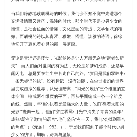
当我们静静地读胡桃诗的时候，我们会不知不觉中走进那个
充满激情而又迷茫，混沌的时代，那个时代不是少男少女的
懵懂，是社会位面的懵懂，文化层面的青涩，文学领域的稚
嫩。而胡桃的诗以其青涩、稚嫩、懵懂、淡雅的诗语，徐徐
地切开了裹包着心灵的那一层薄膜。
无论是青涩还是悸动，光影始终是让人万般无奈地“逝者如斯
夫”，而人们面对世间的有为法，无论是如梦幻泡影，还是早
露闪电，总是要在红尘中各走自己的路。“岁日是我们双眸中/
一条无标记的线”。没有标记，没有边际，在尘世虚幻的世界
里变成虚拟的世界，从光怪陆离，“闪光的履历”三个维度的立
体空间，缩成两个维度的平面，再从平面编成一条一个维度
的线。然而，年轻的执着是最强大的力量，他们“循着太阳的
光影”“走向一起”。他们“穿过雾霭/目光中消失了青青的童年/
成熟/凝注了激情的语言”,他们坚信“有一天，我们/会找到重合
的焦点”（《无题》1983.1）。于是我们读到了那个时代少男
少女的彷徨，期盼，踌躇与坚毅。