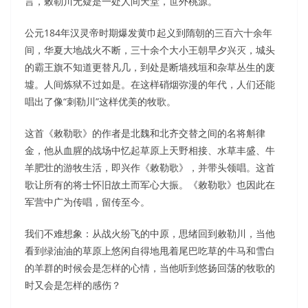
言，敕勒川无疑是一处人间天堂，世外桃源。
公元184年汉灵帝时期爆发黄巾起义到隋朝的三百六十余年
间，华夏大地战火不断，三十余个大小王朝早夕兴灭，城头
的霸王旗不知道更替凡几，到处是断墙残垣和杂草丛生的废
墟。人间炼狱不过如是。在这样硝烟弥漫的年代，人们还能
唱出了像“刺勒川”这样优美的牧歌。
这首《敕勒歌》的作者是北魏和北齐交替之间的名将斛律
金，他从血腥的战场中忆起草原上天野相接、水草丰盛、牛
羊肥壮的游牧生活，即兴作《敕勒歌》，并带头领唱。这首
歌让所有的将士怀旧故土而军心大振。《敕勒歌》也因此在
军营中广为传唱，留传至今。
我们不难想象：从战火纷飞的中原，思绪回到敕勒川，当他
看到绿油油的草原上悠闲自得地甩着尾巴吃草的牛马和雪白
的羊群的时候会是怎样的心情，当他听到悠扬回荡的牧歌的
时又会是怎样的感伤？