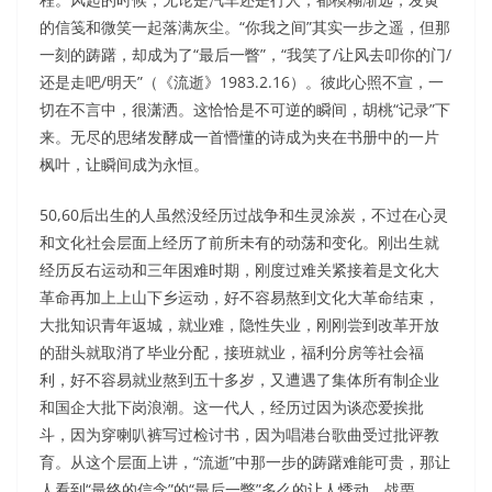
的信笺和微笑一起落满灰尘。“你我之间”其实一步之遥，但那
一刻的踌躇，却成为了“最后一瞥”，“我笑了/让风去叩你的门/
还是走吧/明天”（《流逝》1983.2.16）。彼此心照不宣，一
切在不言中，很潇洒。这恰恰是不可逆的瞬间，胡桃“记录”下
来。无尽的思绪发酵成一首懵懂的诗成为夹在书册中的一片
枫叶，让瞬间成为永恒。
50,60后出生的人虽然没经历过战争和生灵涂炭，不过在心灵
和文化社会层面上经历了前所未有的动荡和变化。刚出生就
经历反右运动和三年困难时期，刚度过难关紧接着是文化大
革命再加上上山下乡运动，好不容易熬到文化大革命结束，
大批知识青年返城，就业难，隐性失业，刚刚尝到改革开放
的甜头就取消了毕业分配，接班就业，福利分房等社会福
利，好不容易就业熬到五十多岁，又遭遇了集体所有制企业
和国企大批下岗浪潮。这一代人，经历过因为谈恋爱挨批
斗，因为穿喇叭裤写过检讨书，因为唱港台歌曲受过批评教
育。从这个层面上讲，“流逝”中那一步的踌躇难能可贵，那让
人看到“最终的信念”的“最后一瞥”多么的让人悸动，战栗。