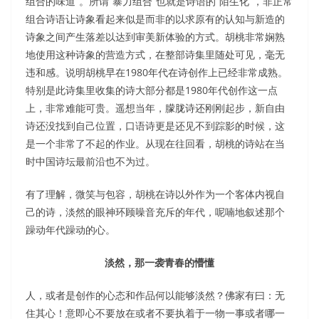
组合的味道”。所谓“暴力组合”也就是诗语的“陌生化”，非正常
组合诗语让诗象看起来似是而非的以求原有的认知与新造的
诗象之间产生落差以达到审美新体验的方式。胡桃非常娴熟
地使用这种诗象的营造方式，在整部诗集里随处可见，毫无
违和感。说明胡桃早在1980年代在诗创作上已经非常成熟。
特别是此诗集里收集的诗大部分都是1980年代创作这一点
上，非常难能可贵。遥想当年，朦胧诗还刚刚起步，新自由
诗还没找到自己位置，口语诗更是还见不到踪影的时候，这
是一个非常了不起的作业。从现在往回看，胡桃的诗站在当
时中国诗坛最前沿也不为过。
有了理解，微笑与包容，胡桃在诗以外作为一个客体内视自
己的诗，淡然的眼神环顾噪音充斥的年代，呢喃地叙述那个
躁动年代躁动的心。
淡然，那一袭青春的懵懂
人，或者是创作的心态和作品何以能够淡然？佛家有曰：无
住其心！意即心不要放在或者不要执着于一物一事或者哪一