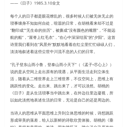
——《日子》1985.3.10全文
每个人的日子都是眼花缭乱的，很多时候人们被无休无止的
琐事缠身不知如何自处，喧嚣的日常，在胡桃看来却不过是
“翻印成”“无生命的挂历”，被撕成“没有颜色的嘴唇”，“不能远
航的船”，“屋脊上红毛衣”，“在心中深深结茧”的“夕阳”。这首
诗里我们看到在“风景外”默默地看着在红尘里忙忙碌碌人们，
淡淡地叙述着这些尘世中川流不息的人们的日常。
“孔子登东山而小鲁，登泰山而小天下”（《孟子•尽心上》）
说的是从空间上走出原有的境遇，从平面生活走到立体生
活，随着从二维世界走上三维世界，不仅空间上，思维上有
跳跃性的变化。走出来、跳出来了，才可以淡然。胡桃的
《日子》是从生活琐事当中跳出来，在外边往里边凝视，所
以如此淡然地表述生活的日常，无论是自己的还是周边的。
当诗人的思维从平面思维上升到立体思维的时候，诗想跳跃
形成审美的落差，给人以新鲜的诗歌欣赏体验。胡桃的《垂