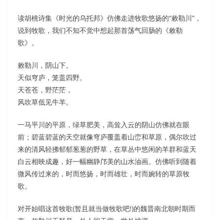
读胡桃诗集《时光的乌托邦》仿佛走进牧歌悠扬的“敕勒川”，
说到牧歌，我们不知不觉中想起那首荡气回肠的《敕勒
歌》。
敕勒川，阴山下。
天似穹庐，笼盖四野。
天苍苍，野茫茫，
风吹草低见牛羊。
一马平川的平原，绿草肥美，高耸入云的阴山仿佛就在眼
前；碧蓝碧蓝的天空就像穹庐覆盖着山峦和草原，偶尔吹过
来的清风轻拂郁郁葱葱的野草，在草丛中悠闲的羊群和蓝天
白云相映成趣，好一幅幽静邝美的山水油画。仿佛听到随着
微风传过来的，时而悠扬，时而雄壮，时而婉转的草原牧
歌。
对开始唱这首牧歌(暂且就当做牧歌吧!)的魏晋南北朝时期而