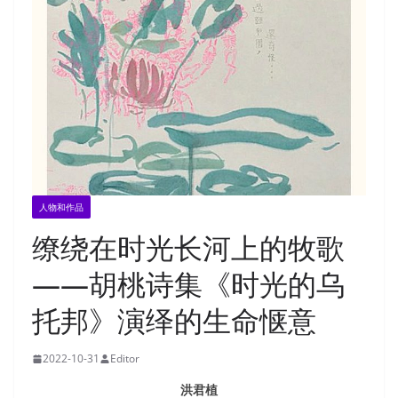
人物和作品
缭绕在时光长河上的牧歌
——胡桃诗集《时光的乌
托邦》演绎的生命惬意
2022-10-31
Editor
洪君植