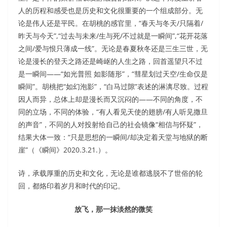
人的历程和感受也是历史和文化很重要的一个组成部分。无
论是伟人还是平民。在胡桃的感官里，“春天与冬天/只隔着/
昨天与今天”,“过去与未来/生与死/不过就是一瞬间”,“花开花落
之间/爱与恨只薄成一线”。无论是春夏秋冬还是三生三世，无
论是漫长的登天之路还是崎岖的人生之路，回首遥望只不过
是一瞬间——“如光普照 如影随形”，“彗星划过天空/生命仅是
瞬间”。胡桃把“如幻泡影”，“白马过隙”表述的淋漓尽致。过程
因人而异，总体上却是漫长而又沉闷的——不同的角度，不
同的立场，不同的体验，“有人看见天使的翅膀/有人听见撒旦
的声音”，不同的人对投射给自己的社会镜像“相信与怀疑”，
结果大体一致：“只是思想的一瞬间/却决定着天堂与地狱的断
崖”（《瞬间》2020.3.21.）。
诗，承载厚重的历史和文化，无论是谁都逃脱不了世俗的轮
回，都烙印着岁月和时代的印记。
放飞，那一抹淡然的微笑