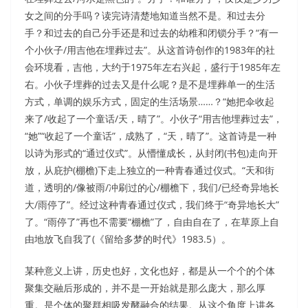
女之间的分手吗？读完诗清楚地知道当然不是。和过去分
手？和过去的自己分手还是和过去的幼稚和闭锁分手？“有一
个小伙子/用吉他在埋葬过去”。从这首诗创作的1983年的社
会环境看，吉他，大约于1975年左右兴起，盛行于1985年左
右。小伙子埋葬的过去又是什么呢？是不是埋葬单一的生活
方式，单调的娱乐方式，固定的生活场景……？“她把伞收起
来了/收起了一个童话/天，晴了”。小伙子“用吉他埋葬过去”，
“她”“收起了一个童话”，成熟了，“天，晴了”。这首诗是一种
以诗为形式的“通过仪式”。从懵懂成长，从封闭(书包)走向开
放，从庇护(棚檐)下走上独立的一种青春通过仪式。“天和街
道，透明的/像被雨/冲刷过的心/棚檐下，我们/已经奇异地长
大/雨停了”。经过这种青春通过仪式，我们终于“奇异地长大”
了。“雨停了”再也不需要“棚檐”了，自由自在了，在草原上自
由地放飞自我了(《留给多梦的时代》1983.5）。
某种意义上讲，历史也好，文化也好，都是从一个个的个体
聚集交融后形成的，并不是一开始就是那么庞大，那么厚
重。是个体的聚群相吸发酵融合的结果。从这个角度上讲各