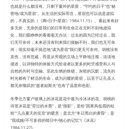
也就是什么都没有。只剩下窗外的星星，“守约的日子”也“秘
密地/成为星宿”。从生活的实际而言，星宿也可以说是虚拟
的，不真实的（《网•日子•星宿》1984.11.15）。看起来有好
多无奈，无奈的是我们的日常和生命正在无时不刻地虚拟
化，我们眼睁睁的看着毫无办法：过去的因为已经过去，我
们无可奈何；未来还没有到来我们接触不到，我们也无可奈
何；现实却毫不留恋地“成为星宿”我们更无可奈何。胡桃没有
哀伤，没有悲戚，而是从旁观的立场上平静地注视，淡淡地
描述，以诗独特的体验方式给读者以更多的时空感受和人与
自然的共时与交融。至此生锈的铁锁，灰暗的沉默，流失的
时光都有了鲜活的生命，成为闪耀的星宿，以至于让孔圣人
都无奈慨叹的“逝者如斯夫”也有了温度和色彩。
冬季北方窗户玻璃上的冰花是花中最为冷冰冰的花。胡桃的
诗里冰花是“背过的水墨”，是“倩影”，是给“因寒风低眉的枯
枝”“几点夏天的笑意”的暖意；是北方“冬日黑白的黄昏”；是
“我或她/不可多得的晴日中/铭心的记忆”(《冰花》
1984.11.27)。