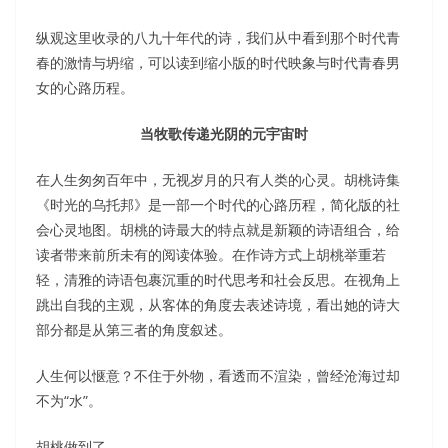
纵观这里收录的八九十年代的诗，我们从中看到那个时代青
春的激情与坍缩，可以读到缩小版的时代映象与时代青春男
女的心路历程。
当牧歌传递光阴的元宇宙时
在人生匆匆百年中，无视岁月的只有人类的心灵。胡桃诗集
《时光的乌托邦》是一部一个时代的心路历程，简化版的社
会心灵地图。胡桃的诗最大的特点就是新颖的诗语组合，给
读者带来前所未有的阅读体验。在作诗方式上胡桃举重若
轻，清雅的诗语包裹沉重的时代思考和社会反思。在视角上
跳出自我的主观，从客体的角度去表述诗境，看出她的诗大
部分都是从第三者的角度叙述。
人生何以惬意？不住于外物，看透而不渲染，曾经沧海过却
不为“水”。
胡桃做到了。