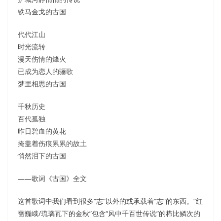
铁马金戈的古国
代代江山
时光流转
漫天伤情的烽火
已成为恋人的骊歌
梦里相思的古国
千秋历史
百代孤独
昨日碧血的黄花
掩盖着伤痕累累的故土
悄然泪下的古国
——歌词《古国》全文
这首歌词中我们看到很多“志”以外的或承载着“志”的东西。“红
蔷巍峨/琉璃瓦下的金秋”包含“风中千百世传说”的栉比鳞次的