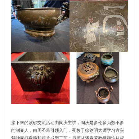
接下来的紫砂交流活动由陶庆主讲，陶庆是多伦多为数不多
的制壶人，由周圣希引领入门，受教于徐达明大师学习宜兴
紫砂壶打身筒和镶片成型工艺；后师从潘春芳教授和许从权