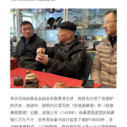
本次活动由基金会副会长陈青涛主持，他首先介绍了宣德炉
的历史，他讲到：据明代吕震写的《宣德鼎彝谱》和《宣德
彝器图谱》记载，宣德三年（1428年）由暹逻国进贡的风磨
铜三万九千斤，皇帝亲自参与设计监造了铜炉18000件，含
29种典雅样式、117种图谱。是中国历史上第一次运用黄铜铸