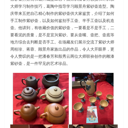
大师学习制作技巧，葛陶中指导学习顾景舟紫砂壶造型。陶
庆带来五把自己精心制作的紫砂壶供大家鉴赏，介绍了如何
手工制作紫砂壶，以及如何鉴别手工壶、半手工壶以及机造
壶。他讲到，有收藏价值的紫砂壶，一要看是不是手工，二
要看泥的质量，是不是宜兴紫砂。要从壶嘴、壶把、壶底等
地方综合去判断是否手工。在场藏友们展示交流了紫砂大师
周桂珍、蒋蓉、顾景舟家族出品的作品，令人大开眼界，更
令人赞叹的是一把潘春芳和殷秀云两位大师联袂创作的雕漆
紫砂壶，是一件罕见的艺术珍品。