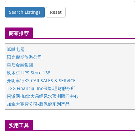
Search Listings
Reset
商家推荐
呱呱电器
阳光假期旅游公司
皇后金融集团
铁木尔 UPS Store 138
开明车行KS CAR SALES & SERVICE
TGG Financial Inc保险.理财服务所
闲派网-加拿大易经风水预测顾问中心
加拿大赛智公司-脑保健系列产品
五星国艺拍卖及评估公司
国际注册执业营养师公会
实用工具
爱德华连锁酒店万锦分店
爱德华连锁酒店万锦分店