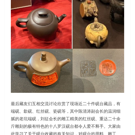
最后藏友们互相交流讨论欣赏了现场近二十件砚台藏品，有
端砚、歙砚、红丝砚、瓷砚等，其中陈清涛副会长的温润细
腻的老坑端砚，刘征会长的雕工精美的红丝砚、重达二十余
斤雕刻的极有特色的十八罗汉砚台都令人爱不释手。大家由
此学习了关于砚台收藏的有关知识，对砚台的用料、雕工、