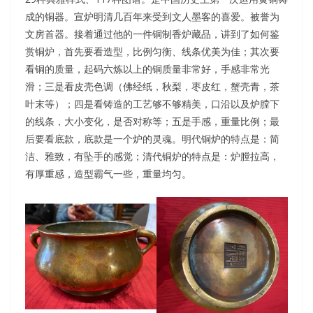
成的铜器。宣炉明清几百年来受到文人墨客的喜爱。被誉为
文房首器。接着通过他的一件铜制香炉藏品，讲到了如何鉴
赏铜炉，首先要看造型，比例匀衡、线条优美为佳；其次要
看铜的质量，起码六炼以上的铜质量非常好，手感非常光
滑；三是看皮壳色调（佛经纸，秋梨，枣皮红，蟹壳青，茶
叶末等）；四是看铸造的工艺够不够精美，口沿以及炉膛下
的线条，大小变化，是否对称等；五是手感，重量比例；最
后要看底款，底款是一个炉的灵魂。明代铜炉的特点是：简
洁、雅致，有坠手的感觉；清代铜炉的特点是：炉膛拉高，
有厚重感，造型霸气一些，重量均匀。