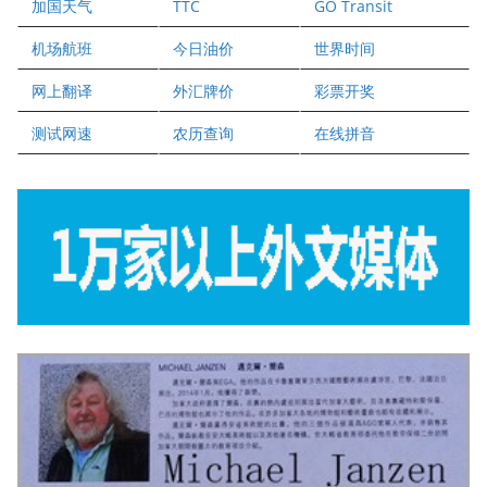
加国天气
TTC
GO Transit
健健宝公司
二十一世纪美联地产公司
机场航班
今日油价
世界时间
全球趋势移民留学
网上翻译
外汇牌价
彩票开奖
盛达资本
正点印艺设计
测试网速
农历查询
在线拼音