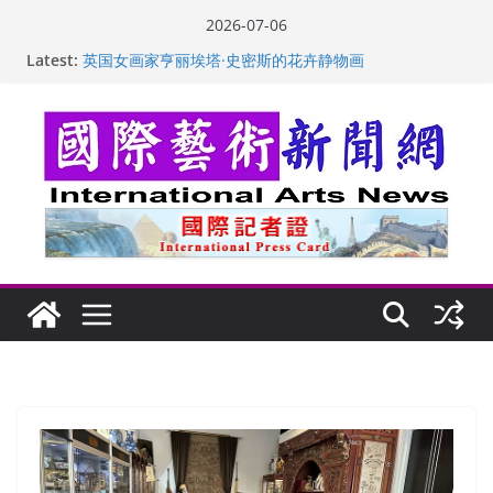
Skip
2026-07-06
to
“梵心”归处：一场展览 连着攀枝花的千里乡愁
Latest:
英国女画家亨丽埃塔·史密斯的花卉静物画
content
美国加州正式设立“李小龙日” 成首位获州级纪念日华裔
美国人
玛丽安娜·卡拉切娃的绘画：幽默和难以言喻的快乐
苏方 ：“字”得其乐