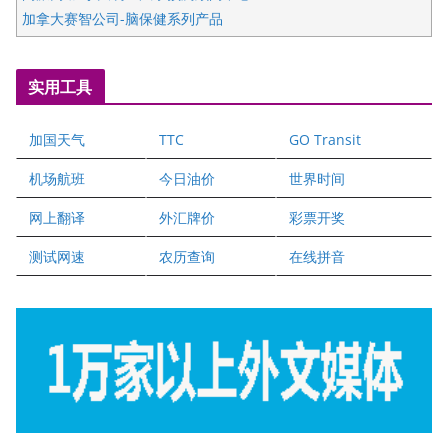
加拿大赛智公司-脑保健系列产品
五星国艺拍卖及评估公司
国际注册执业营养师公会
实用工具
爱德华连锁酒店万锦分店
爱德华连锁酒店万锦分店
加国天气
TTC
GO Transit
健健宝公司
二十一世纪美联地产公司
机场航班
今日油价
世界时间
全球趋势移民留学
网上翻译
外汇牌价
彩票开奖
盛达资本
正点印艺设计
测试网速
农历查询
在线拼音