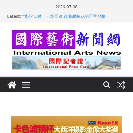
Skip
2026-07-06
苏方 ：“字”得其乐
to
Latest:
“梵心”归处：一场展览 连着攀枝花的千里乡愁
content
英国女画家亨丽埃塔·史密斯的花卉静物画
美国加州正式设立“李小龙日” 成首位获州级纪念日华裔
美国人
玛丽安娜·卡拉切娃的绘画：幽默和难以言喻的快乐