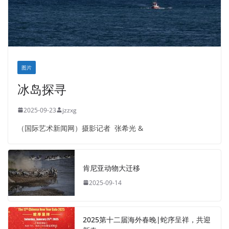
图片
冰岛探寻
2025-09-23
jzzxg
（国际艺术新闻网）摄影记者 张希光 &
肯尼亚动物大迁移
2025-09-14
2025第十二届海外春晚|蛇序呈祥，共迎