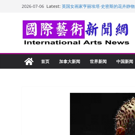
Skip
Latest:
英国女画家亨丽埃塔·史密斯的花卉静物
2026-07-06
to
美国加州正式设立“李小龙日” 成首位
玛丽安娜·卡拉切娃的绘画：幽默和难
content
苏方 ：“字”得其乐
“梵心”归处：一场展览 连着攀枝花的千
首页
加拿大新闻
世界新闻
中国新闻