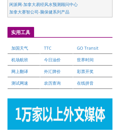
闲派网-加拿大易经风水预测顾问中心
加拿大赛智公司-脑保健系列产品
五星国艺拍卖及评估公司
国际注册执业营养师公会
实用工具
爱德华连锁酒店万锦分店
爱德华连锁酒店万锦分店
加国天气
TTC
GO Transit
健健宝公司
二十一世纪美联地产公司
机场航班
今日油价
世界时间
全球趋势移民留学
网上翻译
外汇牌价
彩票开奖
盛达资本
正点印艺设计
测试网速
农历查询
在线拼音