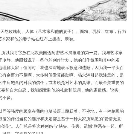
：天然玫瑰刺、人体（艺术家和他的妻子）、面粉、乳胶、红布，行为
艺术家和他的妻子站在红布上拥抱、亲吻。
。所以我将它放在此次美国迈阿密艺术展推送的第一篇。我与艺术家
于冷静。他跟我说了一些他的创作计划，他的创作氛围和其中的艰
地理解大家；但同时，我也深深地表示歉意和遗憾，因为我一平头百
心有余而力不足啊，大多时候爱莫能助啊。杨永鸿引起我注意的，是
气中所饱含的对我的信任，或者说是对艺术的真诚。而最至关重要的
狂妄和自大自恋，我能感受到他的礼貌和低调，他的逻辑感。说实
的不多。
以同等强度的频率在我的电脑荧屏上跳跃着；不停地，有一种刺耳的
浪漫的伴侣当初的选择和决定都是基于一种大家所熟悉的“爱情无意
的创伤”。人们总是将这种创伤与“缺失、伤害、遗憾”联系在一起。所
。可是，它治愈的了吗？