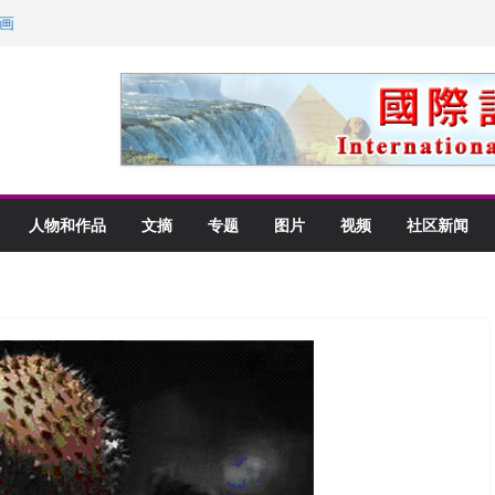
画
获州级纪念日华裔美国人
以言喻的快乐
里乡愁
人物和作品
文摘
专题
图片
视频
社区新闻