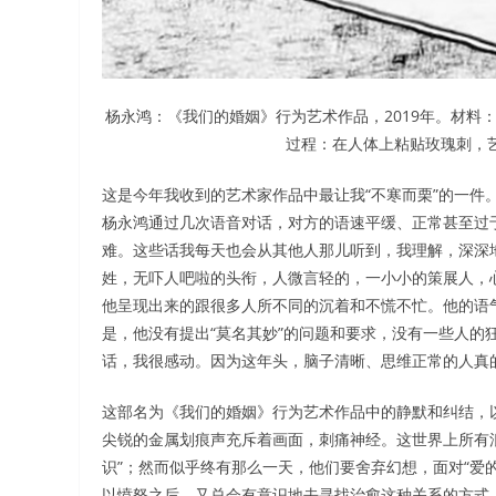
杨永鸿：《我们的婚姻》行为艺术作品，2019年。材料
过程：在人体上粘贴玫瑰刺，
这是今年我收到的艺术家作品中最让我“不寒而栗”的一件
杨永鸿通过几次语音对话，对方的语速平缓、正常甚至过
难。这些话我每天也会从其他人那儿听到，我理解，深深
姓，无吓人吧啦的头衔，人微言轻的，一小小的策展人，
他呈现出来的跟很多人所不同的沉着和不慌不忙。他的语
是，他没有提出“莫名其妙”的问题和要求，没有一些人的
话，我很感动。因为这年头，脑子清晰、思维正常的人真
这部名为《我们的婚姻》行为艺术作品中的静默和纠结，
尖锐的金属划痕声充斥着画面，刺痛神经。这世界上所有
识”；然而似乎终有那么一天，他们要舍弃幻想，面对“爱
以愤怒之后，又总会有意识地去寻找治愈这种关系的方式