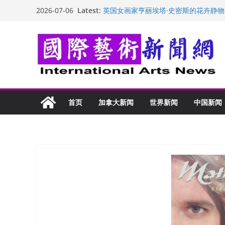
Skip
Latest:
英国女画家亨丽埃塔·史密斯的花卉静物
2026-07-06
to
美国加州正式设立“李小龙日” 成首位
玛丽安娜·卡拉切娃的绘画：幽默和难
content
苏方 ：“字”得其乐
“梵心”归处：一场展览 连着攀枝花的千
首页
加拿大新闻
世界新闻
中国新闻