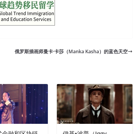
俄罗斯插画师曼卡·卡莎（Manka Kasha）的蓝色天空
术金融和区块链
伊基•波普（Iggy