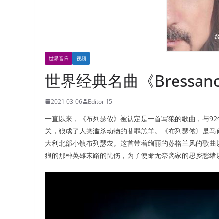
世界音乐
视频
世界经典名曲《Bressa
2021-03-06
Editor 15
一直以来，《布列瑟侬》被认定是一首写狼的歌曲，与9
关，狼成了人类滥杀动物的替罪羔羊。《布列瑟侬》是马修
大利北部小镇布列瑟农。这首带着绚丽的苏格兰风的歌曲
狼的那种英雄末路的忧伤，为了使命无奈离家的思乡愁绪
视
频
播
放