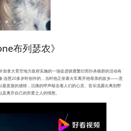
none布列瑟农》
2年加拿大育空地方政府实施的一场促进驯鹿繁衍而扑杀狼群的活动有
·连恩20多岁时创作的，当时他正坐着火车离开他母亲的故乡——意
以最直接的感情，沉痛的呼声敲击着人们的心灵。音乐流露出离别野
以及离开自己的所爱之人的情愁。