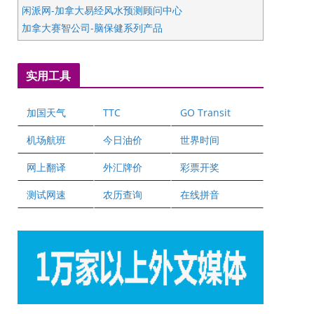
闲派网-加拿大易经风水预测顾问中心
加拿大赛智公司-脑保健系列产品
五星国艺拍卖及评估公司
国际注册执业营养师公会
实用工具
爱德华连锁酒店万锦分店
爱德华连锁酒店万锦分店
加国天气
TTC
GO Transit
健健宝公司
二十一世纪美联地产公司
机场航班
今日油价
世界时间
全球趋势移民留学
网上翻译
外汇牌价
彩票开奖
盛达资本
正点印艺设计
测试网速
农历查询
在线拼音