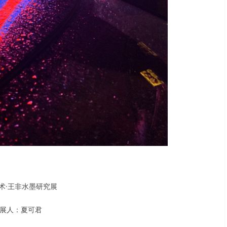
术·王非水墨研究展
展人：夏可君