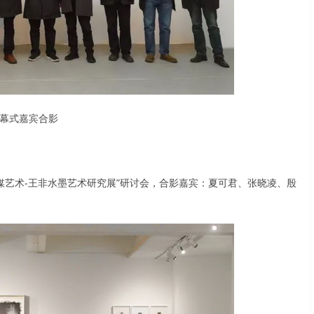
幕式嘉宾合影
了“灵媒艺术-王非水墨艺术研究展”研讨会，合影嘉宾：夏可君、张晓凌、殷