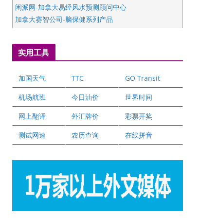
闲派网-加拿大易经风水预测顾问中心
加拿大赛智公司-脑保健系列产品
五星国艺拍卖及评估公司
国际注册执业营养师公会
实用工具
爱德华连锁酒店万锦分店
爱德华连锁酒店万锦分店
加国天气
TTC
GO Transit
健健宝公司
二十一世纪美联地产公司
机场航班
今日油价
世界时间
全球趋势移民留学
网上翻译
外汇牌价
彩票开奖
盛达资本
正点印艺设计
测试网速
农历查询
在线拼音