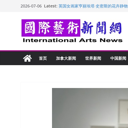
Skip
Latest:
英国女画家亨丽埃塔·史密斯的花卉静物
2026-07-06
to
美国加州正式设立“李小龙日” 成首位
玛丽安娜·卡拉切娃的绘画：幽默和难
content
苏方 ：“字”得其乐
“梵心”归处：一场展览 连着攀枝花的千
首页
加拿大新闻
世界新闻
中国新闻